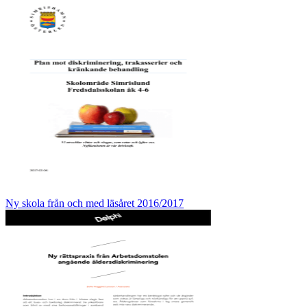
Ny skola från och med läsåret 2016/2017