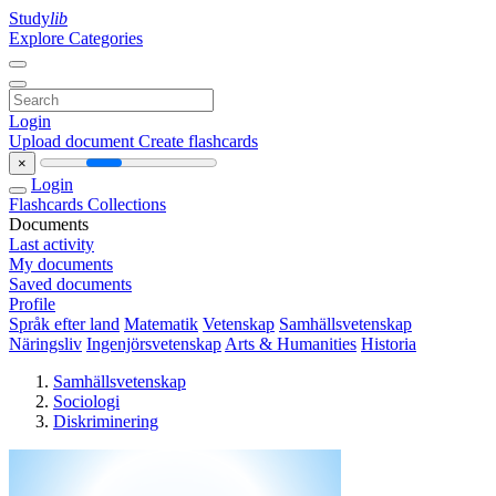
Study
lib
Explore Categories
Login
Upload document
Create flashcards
×
Login
Flashcards
Collections
Documents
Last activity
My documents
Saved documents
Profile
Språk efter land
Matematik
Vetenskap
Samhällsvetenskap
Näringsliv
Ingenjörsvetenskap
Arts & Humanities
Historia
Samhällsvetenskap
Sociologi
Diskriminering