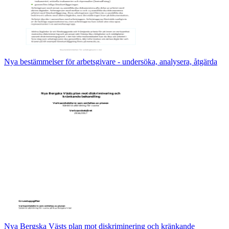
Nya bestämmelser för arbetsgivare - undersöka, analysera, åtgärda
Nya Bergska Västs plan mot diskriminering och kränkande