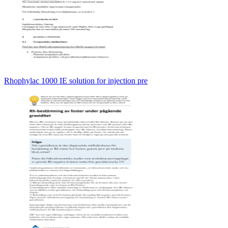
Rhophylac 1000 IE solution for injection pre