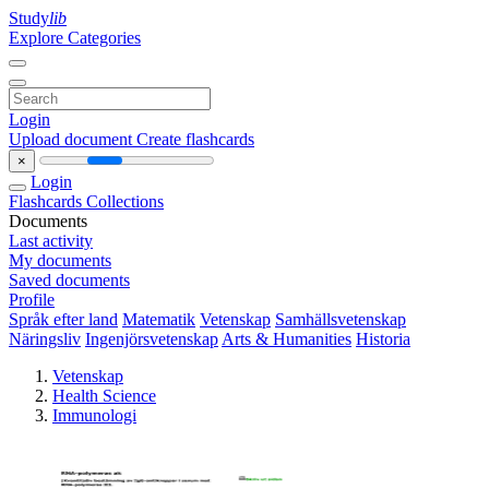
Study
lib
Explore Categories
Login
Upload document
Create flashcards
×
Login
Flashcards
Collections
Documents
Last activity
My documents
Saved documents
Profile
Språk efter land
Matematik
Vetenskap
Samhällsvetenskap
Näringsliv
Ingenjörsvetenskap
Arts & Humanities
Historia
Vetenskap
Health Science
Immunologi