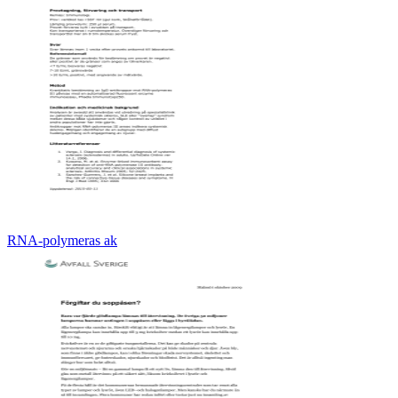
RNA-polymeras ak