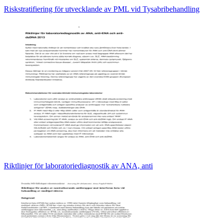
Riskstratifiering för utvecklande av PML vid Tysabribehandling
Riktlinjer för laboratoriediagnostik av ANA, anti