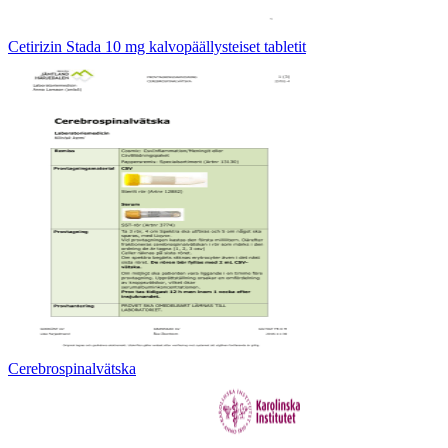
Cetirizin Stada 10 mg kalvopäällysteiset tabletit
Cerebrospinalvätska