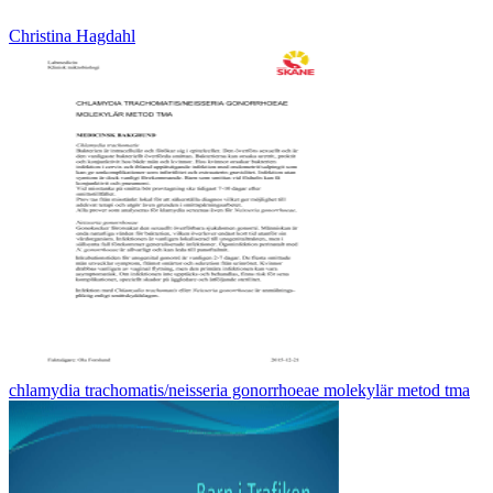
Christina Hagdahl
chlamydia trachomatis/neisseria gonorrhoeae molekylär metod tma