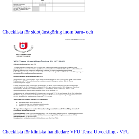
Checklista för sidotjänstgöring inom barn- och
Checklista för kliniska handledare VFU Tema Utveckling - VFU