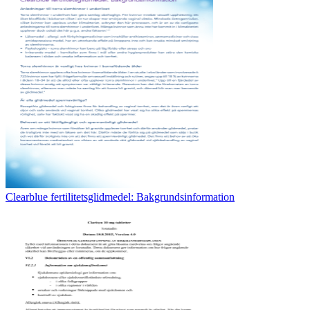
Clearblue fertilitetsglidmedel: Bakgrundsinformation