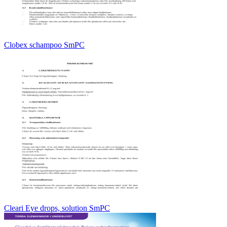
Clobex schampoo SmPC
Cleari Eye drops, solution SmPC