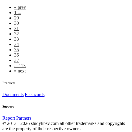
«
prev
1 ...
29
30
31
32
33
34
35
36
37
... 113
»
next
Products
Documents
Flashcards
Support
Report
Partners
© 2013 - 2026 studylibsv.com all other trademarks and copyrights
are the property of their respective owners