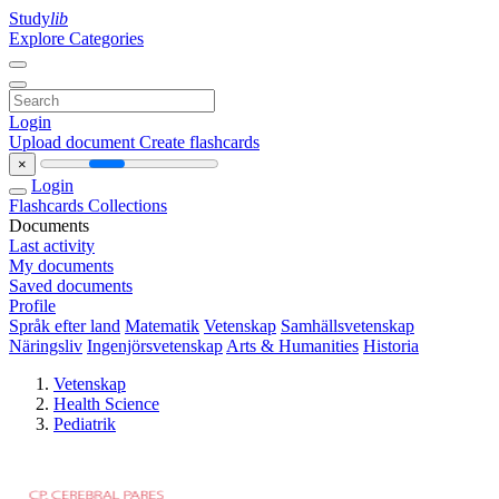
Study
lib
Explore Categories
Login
Upload document
Create flashcards
×
Login
Flashcards
Collections
Documents
Last activity
My documents
Saved documents
Profile
Språk efter land
Matematik
Vetenskap
Samhällsvetenskap
Näringsliv
Ingenjörsvetenskap
Arts & Humanities
Historia
Vetenskap
Health Science
Pediatrik