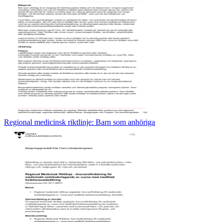
Regional medicinsk riktlinje: Barn som anhöriga