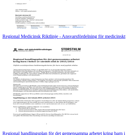
Regional Medicinsk Riktlinje - Ansvarsfördelning för medicinskt
Regional handlingsplan för det gemensamma arbetet kring barn i