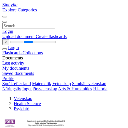
Study
lib
Explore Categories
Login
Upload document
Create flashcards
×
Login
Flashcards
Collections
Documents
Last activity
My documents
Saved documents
Profile
Språk efter land
Matematik
Vetenskap
Samhällsvetenskap
Näringsliv
Ingenjörsvetenskap
Arts & Humanities
Historia
Vetenskap
Health Science
Psykiatri