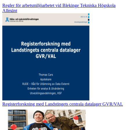
Regler för arbetsmiljöarbetet vid Blekinge Tekniska Högskola
Allmänt
Registerforskning med Landstingets centrala datalager GVR/VAL