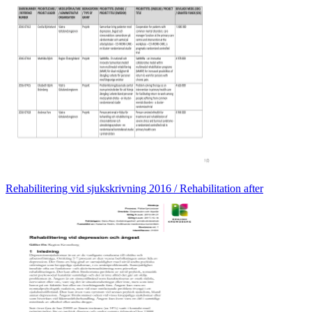
Rehabilitering vid sjukskrivning 2016 / Rehabilitation after