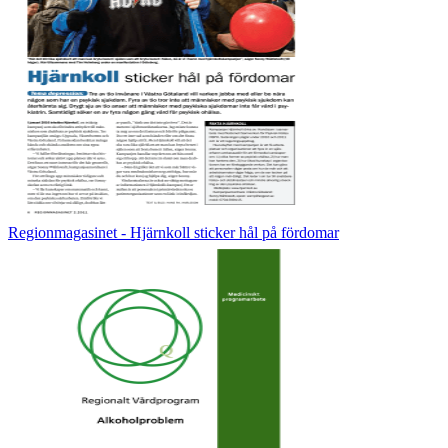
Regionmagasinet - Hjärnkoll sticker hål på fördomar