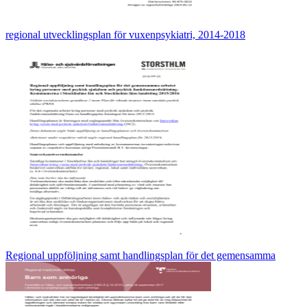
regional utvecklingsplan för vuxenpsykiatri, 2014-2018
Regional uppföljning samt handlingsplan för det gemensamma