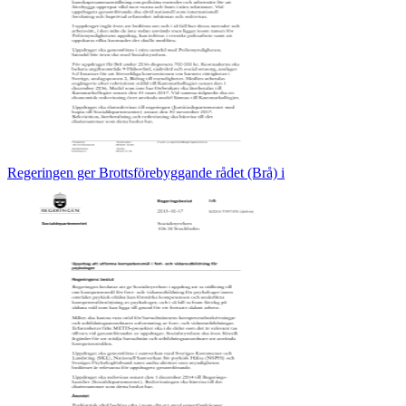
Regeringen ger Brottsförebyggande rådet (Brå) i