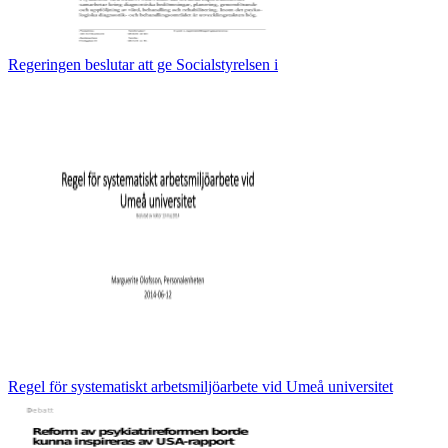
Regeringen beslutar att ge Socialstyrelsen i
Regel för systematiskt arbetsmiljöarbete vid Umeå universitet