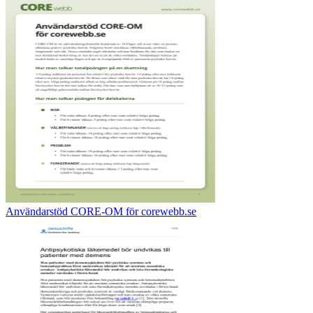
Användarstöd CORE-OM för corewebb.se