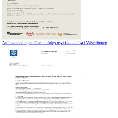
Att leva med egen eller anhörigs psykiska ohälsa i Västerbotten