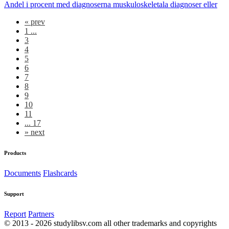
Andel i procent med diagnoserna muskuloskeletala diagnoser eller
«
prev
1 ...
3
4
5
6
7
8
9
10
11
... 17
»
next
Products
Documents
Flashcards
Support
Report
Partners
© 2013 - 2026 studylibsv.com all other trademarks and copyrights