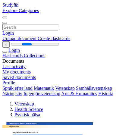
Study
lib
Explore Categories
Login
Upload document
Create flashcards
×
Login
Flashcards
Collections
Documents
Last activity
My documents
Saved documents
Profile
Språk efter land
Matematik
Vetenskap
Samhällsvetenskap
Näringsliv
Ingenjörsvetenskap
Arts & Humanities
Historia
Vetenskap
Health Science
Psykisk hälsa