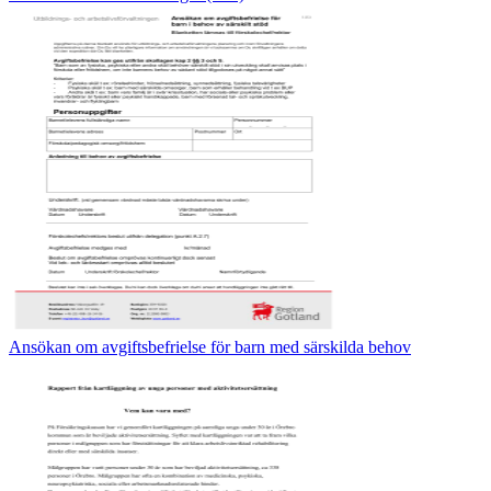
Ansökan om avgiftsbefrielse för barn med särskilda behov