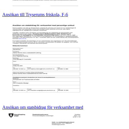
Ansökan till Tryserums friskola, F‐6
Ansökan om statsbidrag för verksamhet med