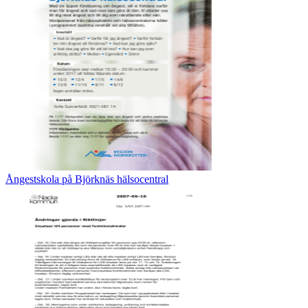
Ångestskola på Björknäs hälsocentral