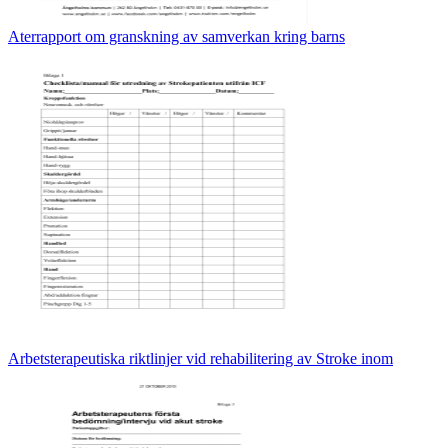
Aterrapport om granskning av samverkan kring barns
Arbetsterapeutiska riktlinjer vid rehabilitering av Stroke inom