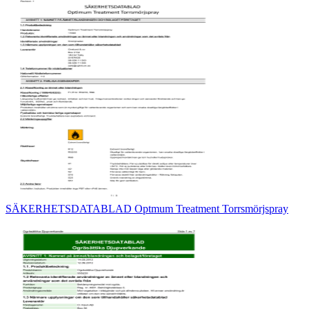
SÄKERHETSDATABLAD Optmum Treatment Torrsmörjspray