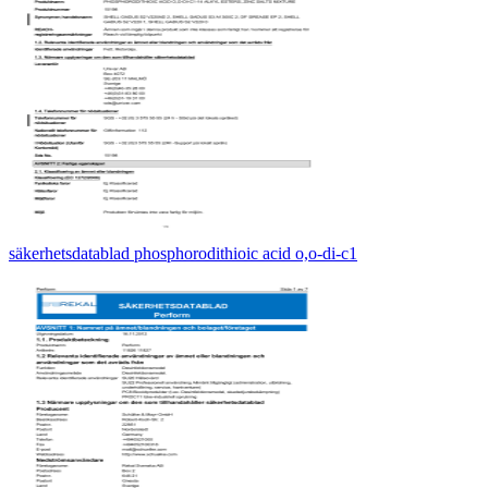
säkerhetsdatablad phosphorodithioic acid o,o-di-c1