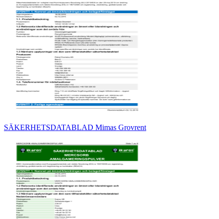
SÄKERHETSDATABLAD Mimas Grovrent