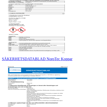
SÄKERHETSDATABLAD NoroTec Koppar