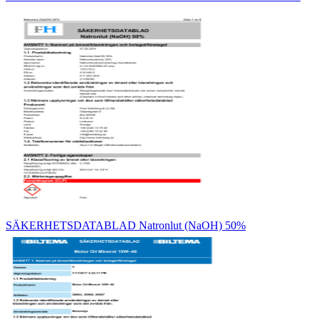
SÄKERHETSDATABLAD Natronlut (NaOH) 50%