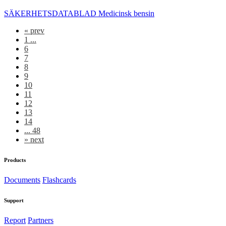
SÄKERHETSDATABLAD Medicinsk bensin
«
prev
1 ...
6
7
8
9
10
11
12
13
14
... 48
»
next
Products
Documents
Flashcards
Support
Report
Partners