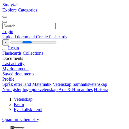
Study
lib
Explore Categories
Login
Upload document
Create flashcards
×
Login
Flashcards
Collections
Documents
Last activity
My documents
Saved documents
Profile
Språk efter land
Matematik
Vetenskap
Samhällsvetenskap
Näringsliv
Ingenjörsvetenskap
Arts & Humanities
Historia
Vetenskap
Kemi
Fysikalisk kemi
Quantum Chemistry