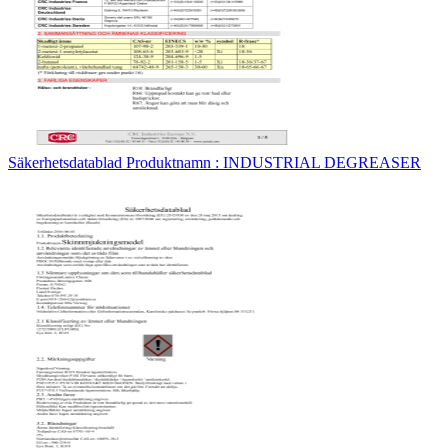
Säkerhetsdatablad Produktnamn : INDUSTRIAL DEGREASER