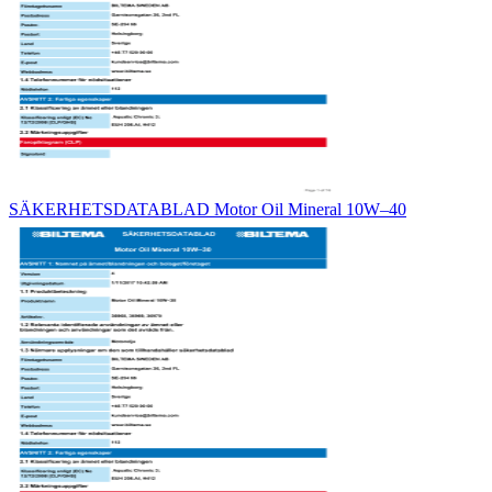
SÄKERHETSDATABLAD Motor Oil Mineral 10W–40