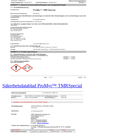
Säkerhetsdatablad ProMyr™ TMRSpecial