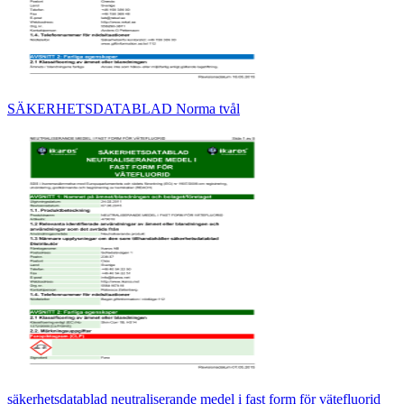
SÄKERHETSDATABLAD Norma tvål
säkerhetsdatablad neutraliserande medel i fast form för vätefluorid