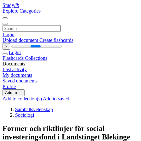
Study
lib
Explore Categories
Login
Upload document
Create flashcards
×
Login
Flashcards
Collections
Documents
Last activity
My documents
Saved documents
Profile
Add to ...
Add to collection(s)
Add to saved
Samhällsvetenskap
Sociologi
Former och riktlinjer för social
investeringsfond i Landstinget Blekinge