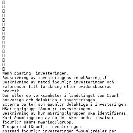
















Namn p&aring; investeringen.
Beskrivning av investeringens inneh&aring;ll.
Beskrivning av metod f&ouml;r investeringen och
referenser till forskning eller evidensbaserad
praktik.
Den eller de verksamheter i landstinget som &auml;r
ansvariga och delaktiga i investeringen.
Externa parter som &auml;r delaktiga i investeringen.
M&aring;lgrupp f&ouml;r investeringen.
Beskrivning av hur m&aring;lgruppen ska identifieras.
Kartl&auml;ggning av om det sker andra insatser
f&ouml;r samma m&aring;lgrupp.
Tidsperiod f&ouml;r investeringen.
Kostnad f&ouml;r investeringen f&ouml;rdelat per