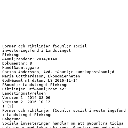
Former och riktlinjer f&ouml;r social
investeringsfond i Landstinget
Blekinge
&Auml;rendenr: 2014/0140
Dokumentnr: 8
Handl&auml;ggare:
Carina Andersson, Avd. f&ouml;r kunskapsst&ouml;d
Maria Gotthardsson, Ekonomienheten
Godk&auml;nt datum: LS 2016-11-14
F&ouml;r Landstinget Blekinge
Riktlinjer utf&auml;rdat av:
Landstingsstyrelsen
Version 1: 2014-03-06
Version 2: 2016-10-12
1 (3)
Former och riktlinjer f&ouml;r social investeringsfond
i Landstinget Blekinge
Bakgrund
Sociala investeringar handlar om att g&ouml;ra tidiga
satsningar med fokus p&aring; f&ouml;rebyggande och