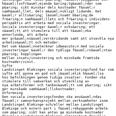
h&auml;lsofr&auml;mjande &aring;tg&auml;rder som
p&aring; sikt minskar dels kostnader f&ouml;r
samh&auml;llet, dels m&auml;nskligt lidande. Det
&auml;r allts&aring; l&ouml;nsamt b&aring;de
fr&aring;n samh&auml;llets och fr&aring;n individens
perspektiv att arbeta med sociala investeringar.
Sociala investeringar &auml;r ocks&aring; ett
s&auml;tt att stimulera till att t&auml;nka
annorlunda, att arbeta
mer gr&auml;ns&ouml;verskridande samt att utveckla nya
arbetss&auml;tt och metoder.
Det som k&auml;nnetecknar id&eacute;n med sociala
investeringar &auml;r den tydliga f&ouml;rv&auml;ntan
p&aring; kopplingen
mellan insats/investering och minskade framtida
kostnader/vinst.
Syfte
Landstinget Blekinges sociala investeringsfond har som
syfte att gynna en god och j&auml;mlik h&auml;lsa
hos befolkningen genom tidiga insatser. Fonden ska
stimulera till samverkan och utveckling av
nya arbetsformer och tankes&auml;tt som p&aring; sikt
ger minskade samh&auml;llskostnader.
Utformning
Den sociala investeringsfonden ska anv&auml;ndas
f&ouml;r samverkansprojekt mellan verksamheter inom
Landstinget Blekinge och/eller mellan Landstinget
Blekinge och extern part i f&ouml;rebyggande arbete
som p&aring; sikt kan antas ge minskade kostnader