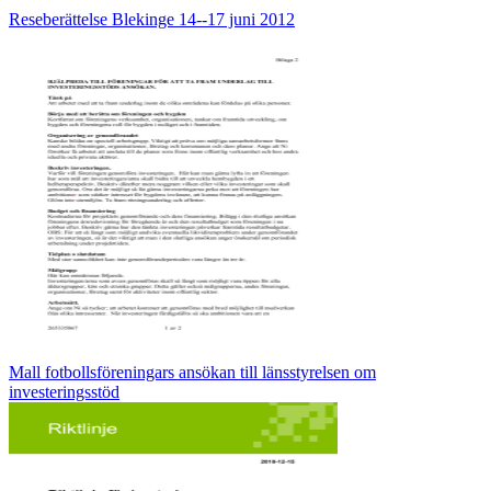
Reseberättelse Blekinge 14-‐17 juni 2012
Mall fotbollsföreningars ansökan till länsstyrelsen om
investeringsstöd