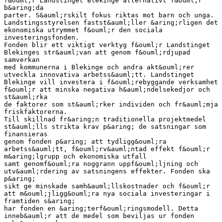
f&ouml;r Landstinget Blekinge alternativt f&ouml;r
b&aring;da
parter. S&auml;rskilt fokus riktas mot barn och unga.
Landstingsstyrelsen fastst&auml;ller &aring;rligen det
ekonomiska utrymmet f&ouml;r den sociala
investeringsfonden.
Fonden blir ett viktigt verktyg f&ouml;r Landstinget
Blekinges str&auml;van att genom f&ouml;rdjupad
samverkan
med kommunerna i Blekinge och andra akt&ouml;rer
utveckla innovativa arbetss&auml;tt. Landstinget
Blekinge vill investera i f&ouml;rebyggande verksamhet
f&ouml;r att minska negativa h&auml;ndelsekedjor och
st&auml;rka
de faktorer som st&auml;rker individen och fr&auml;mja
friskfaktorerna.
Till skillnad fr&aring;n traditionella projektmedel
st&auml;lls strikta krav p&aring; de satsningar som
finansieras
genom fonden p&aring; att tydligg&ouml;ra
arbetss&auml;tt, f&ouml;rv&auml;ntad effekt f&ouml;r
m&aring;lgrupp och ekonomiska utfall
samt genomf&ouml;ra noggrann uppf&ouml;ljning och
utv&auml;rdering av satsningens effekter. Fonden ska
p&aring;
sikt ge minskade samh&auml;llskostnader och f&ouml;r
att m&ouml;jligg&ouml;ra nya sociala investeringar i
framtiden s&aring;
har fonden en &aring;terf&ouml;ringsmodell. Detta
inneb&auml;r att de medel som beviljas ur fonden