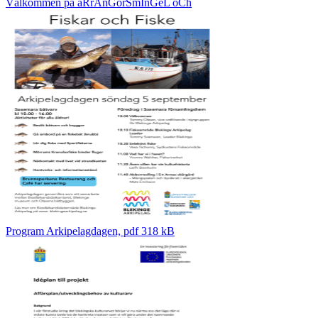
Välkommen på aRrAnGörSmInGeL oCh
Program Arkipelagdagen, pdf 318 kB