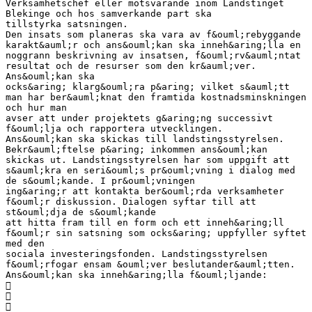
Verksamhetschef eller motsvarande inom Landstinget
Blekinge och hos samverkande part ska
tillstyrka satsningen.
Den insats som planeras ska vara av f&ouml;rebyggande
karakt&auml;r och ans&ouml;kan ska inneh&aring;lla en
noggrann beskrivning av insatsen, f&ouml;rv&auml;ntat
resultat och de resurser som den kr&auml;ver.
Ans&ouml;kan ska
ocks&aring; klarg&ouml;ra p&aring; vilket s&auml;tt
man har ber&auml;knat den framtida kostnadsminskningen
och hur man
avser att under projektets g&aring;ng successivt
f&ouml;lja och rapportera utvecklingen.
Ans&ouml;kan ska skickas till landstingsstyrelsen.
Bekr&auml;ftelse p&aring; inkommen ans&ouml;kan
skickas ut. Landstingsstyrelsen har som uppgift att
s&auml;kra en seri&ouml;s pr&ouml;vning i dialog med
de s&ouml;kande. I pr&ouml;vningen
ing&aring;r att kontakta ber&ouml;rda verksamheter
f&ouml;r diskussion. Dialogen syftar till att
st&ouml;dja de s&ouml;kande
att hitta fram till en form och ett inneh&aring;ll
f&ouml;r sin satsning som ocks&aring; uppfyller syftet
med den
sociala investeringsfonden. Landstingsstyrelsen
f&ouml;rfogar ensam &ouml;ver beslutander&auml;tten.
Ans&ouml;kan ska inneh&aring;lla f&ouml;ljande:


