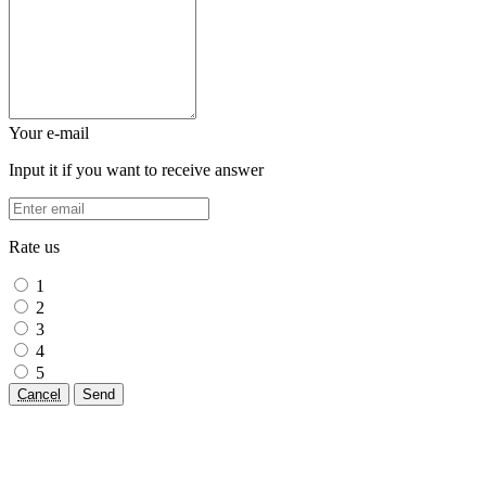
Your e-mail
Input it if you want to receive answer
Rate us
1
2
3
4
5
Cancel
Send