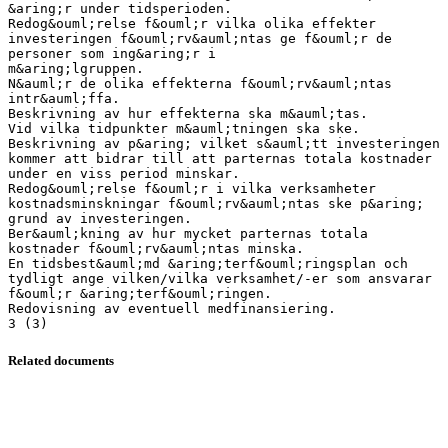
&aring;r under tidsperioden.
Redog&ouml;relse f&ouml;r vilka olika effekter
investeringen f&ouml;rv&auml;ntas ge f&ouml;r de
personer som ing&aring;r i
m&aring;lgruppen.
N&auml;r de olika effekterna f&ouml;rv&auml;ntas
intr&auml;ffa.
Beskrivning av hur effekterna ska m&auml;tas.
Vid vilka tidpunkter m&auml;tningen ska ske.
Beskrivning av p&aring; vilket s&auml;tt investeringen
kommer att bidrar till att parternas totala kostnader
under en viss period minskar.
Redog&ouml;relse f&ouml;r i vilka verksamheter
kostnadsminskningar f&ouml;rv&auml;ntas ske p&aring;
grund av investeringen.
Ber&auml;kning av hur mycket parternas totala
kostnader f&ouml;rv&auml;ntas minska.
En tidsbest&auml;md &aring;terf&ouml;ringsplan och
tydligt ange vilken/vilka verksamhet/-er som ansvarar
f&ouml;r &aring;terf&ouml;ringen.
Redovisning av eventuell medfinansiering.
Related documents