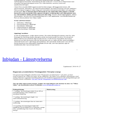
Inbjudan - Länsstyrelserna