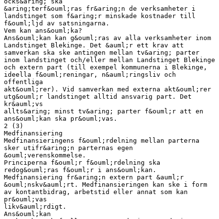
ocks&aring; ska
&aring;terf&ouml;ras fr&aring;n de verksamheter i
landstinget som f&aring;r minskade kostnader till
f&ouml;ljd av satsningarna.
Vem kan ans&ouml;ka?
Ans&ouml;kan kan g&ouml;ras av alla verksamheter inom
Landstinget Blekinge. Det &auml;r ett krav att
samverkan ska ske antingen mellan tv&aring; parter
inom landstinget och/eller mellan Landstinget Blekinge
och extern part (till exempel kommunerna i Blekinge,
ideella f&ouml;reningar, n&auml;ringsliv och
offentliga
akt&ouml;rer). Vid samverkan med externa akt&ouml;rer
utg&ouml;r landstinget alltid ansvarig part. Det
kr&auml;vs
allts&aring; minst tv&aring; parter f&ouml;r att en
ans&ouml;kan ska pr&ouml;vas.
2 (3)
Medfinansiering
Medfinansieringens f&ouml;rdelning mellan parterna
sker utifr&aring;n parternas egen
&ouml;verenskommelse.
Principerna f&ouml;r f&ouml;rdelning ska
redog&ouml;ras f&ouml;r i ans&ouml;kan.
Medfinansiering fr&aring;n extern part &auml;r
&ouml;nskv&auml;rt. Medfinansieringen kan ske i form
av kontantbidrag, arbetstid eller annat som kan
pr&ouml;vas
likv&auml;rdigt.
Ans&ouml;kan