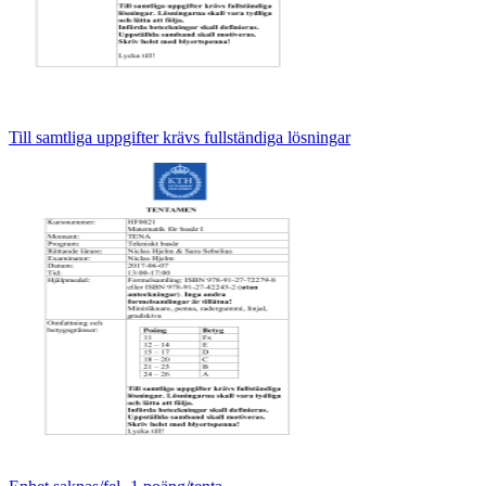
Till samtliga uppgifter krävs fullständiga lösningar