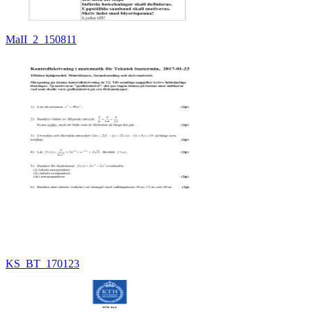
MaII_2_150811
KS_BT_170123