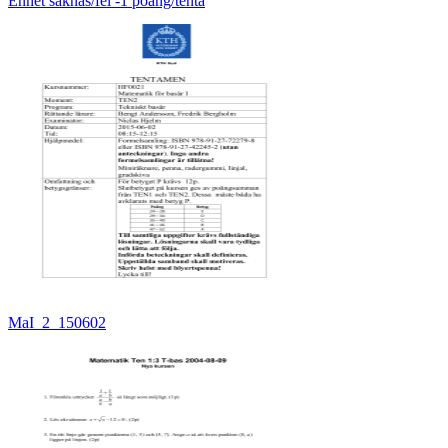
Enhet saknas/fel -1 poäng/tenta
MaI_2_150602