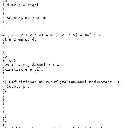
def
} d mv • v regel
} m
}
d &quot;$ mv 2 %' =
!
˙
˙
= ( v • v + v • v) = m (2 v˙ • v) = mv˙ • v .
dt!# 2 &amp; dt !
2
2
2
def
} mv 2
Dvs T˙ = P , d&auml;r T =
(kinetisk energi).
2
!
b) Definitionen av r&ouml;relsem&auml;ngdsmoment HO =
r &quot; p .
3.
(
!
!
!
!
c)
4.
)