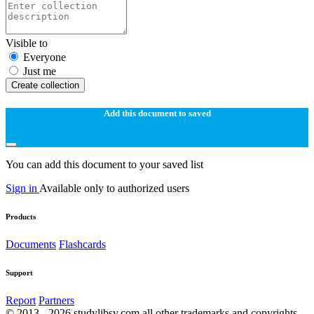
Visible to
Everyone
Just me
Create collection
Add this document to saved
You can add this document to your saved list
Sign in
Available only to authorized users
Products
Documents
Flashcards
Support
Report
Partners
© 2013 - 2026 studylibsv.com all other trademarks and copyrights