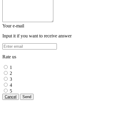
Your e-mail
Input it if you want to receive answer
Rate us
1
2
3
4
5
Cancel
Send