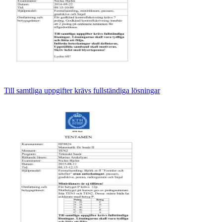
Till samtliga uppgifter krävs fullständiga lösningar