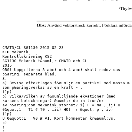
CMATD/CL-SG1130 2015-02-23
KTH Mekanik
Kontrollskrivning KS2
SG1130 Mekanik f&ouml;r CMATD och CL
2015
OBS! Uppgifterna 3 abc) och 4 abc) skall redovisas
p&aring; separata blad.
3.
a) Bevisa effektlagen f&ouml;r en partikel med massa m
som p&aring;verkas av en kraft F .
(1p)
b) Vilka/vilken av f&ouml;ljande ekvationer (med
kursens beteckningar) &auml;r definition/er
av n&aring;gon mekanisk storhet? i) F = ma , ii) U
0&quot;1 = T1 # T0 , iii) HO!= r &quot; p , iv)
(1p)
U 0&quot;1 = V0 # V1. Kort kommentar kr&auml;vs.
c)
!
4.