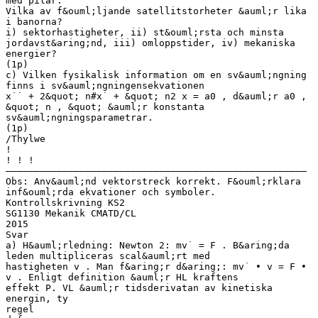
med pilar.
Vilka av f&ouml;ljande satellitstorheter &auml;r lika
i banorna?
i) sektorhastigheter, ii) st&ouml;rsta och minsta
jordavst&aring;nd, iii) omloppstider, iv) mekaniska
energier?
(1p)
c) Vilken fysikalisk information om en sv&auml;ngning
finns i sv&auml;ngningensekvationen
x˙˙ + 2&quot; n#x˙ + &quot; n2 x = a0 , d&auml;r a0 ,
&quot; n , &quot; &auml;r konstanta
sv&auml;ngningsparametrar.
(1p)
/Thylwe
!
! ! !
–––––––––––––––––––––––––––––––––––––––––––––––––––––
Obs: Anv&auml;nd vektorstreck korrekt. F&ouml;rklara
inf&ouml;rda ekvationer och symboler.
Kontrollskrivning KS2
SG1130 Mekanik CMATD/CL
2015
Svar
a) H&auml;rledning: Newton 2: mv˙ = F . B&aring;da
leden multipliceras scal&auml;rt med
hastigheten v . Man f&aring;r d&aring;: mv˙ • v = F •
v . Enligt definition &auml;r HL kraftens
effekt P. VL &auml;r tidsderivatan av kinetiska
energin, ty
regel