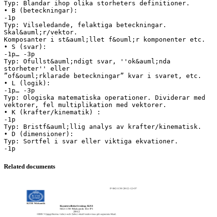
Typ: Blandar ihop olika storheters definitioner.
• B (beteckningar):
-1p
Typ: Vilseledande, felaktiga beteckningar.
Skal&auml;r/vektor.
Komposanter i st&auml;llet f&ouml;r komponenter etc.
• S (svar):
-1p… -3p
Typ: Ofullst&auml;ndigt svar, ''ok&auml;nda
storheter'' eller
”of&ouml;rklarade beteckningar” kvar i svaret, etc.
• L (logik):
-1p… -3p
Typ: Ologiska matematiska operationer. Dividerar med
vektorer, fel multiplikation med vektorer.
• K (krafter/kinematik) :
-1p
Typ: Bristf&auml;llig analys av krafter/kinematisk.
• D (dimensioner):
Typ: Sortfel i svar eller viktiga ekvationer.
Related documents