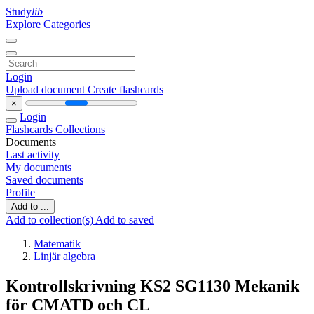
Study
lib
Explore Categories
Login
Upload document
Create flashcards
×
Login
Flashcards
Collections
Documents
Last activity
My documents
Saved documents
Profile
Add to ...
Add to collection(s)
Add to saved
Matematik
Linjär algebra
Kontrollskrivning KS2 SG1130 Mekanik
för CMATD och CL