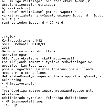
a) Rimliga riktningar (och storlekar) f&ouml;r
accelerationspilar utritade:
b) iii) och iv).
c) J&auml;mviktsl&auml;get a0 /&quot; n2 ,
vinkelhastigheten i sv&auml;ngningen &quot; d = &quot;
n 1 # $ 2 ,
samt perioden &quot; d = 2# /$ d .
!
!
!
/Thylwe
Kontrollskrivning KS2
SG1130 Mekanik CMATD/CL
2015
Bed&ouml;mning av skriftliga
Redovisningar
OBS: Alla ekvationer skall motiveras!!
F&ouml;ljande moment i typiska redovisningar av
uppgifter kan leda till
po&auml;ngavdrag. En viss tolerans g&auml;llande
moment M, B och S finns.
Helhetsbed&ouml;mningen av flera uppgifter g&ouml;rs
ocks&aring;.
• M (motivering):
-1p
Typ: Otydliga motiveringar, mots&auml;gelsefulla
ekvationer,
odefinierade symboler, felaktiga definitioner.
• MF (missuppfattning):
-1p… -3p