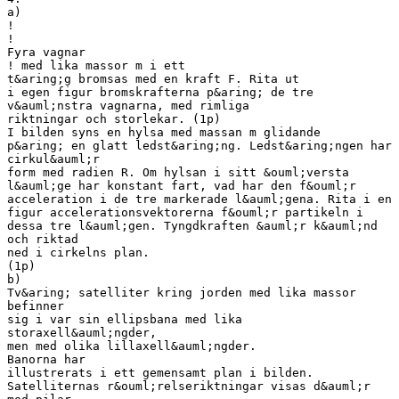
a)
!
!
Fyra vagnar
! med lika massor m i ett
t&aring;g bromsas med en kraft F. Rita ut
i egen figur bromskrafterna p&aring; de tre
v&auml;nstra vagnarna, med rimliga
riktningar och storlekar. (1p)
I bilden syns en hylsa med massan m glidande
p&aring; en glatt ledst&aring;ng. Ledst&aring;ngen har
cirkul&auml;r
form med radien R. Om hylsan i sitt &ouml;versta
l&auml;ge har konstant fart, vad har den f&ouml;r
acceleration i de tre markerade l&auml;gena. Rita i en
figur accelerationsvektorerna f&ouml;r partikeln i
dessa tre l&auml;gen. Tyngdkraften &auml;r k&auml;nd
och riktad
ned i cirkelns plan.
(1p)
b)
Tv&aring; satelliter kring jorden med lika massor
befinner
sig i var sin ellipsbana med lika
storaxell&auml;ngder,
men med olika lillaxell&auml;ngder.
Banorna har
illustrerats i ett gemensamt plan i bilden.
Satelliternas r&ouml;relseriktningar visas d&auml;r