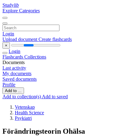
Study
lib
Explore Categories
Login
Upload document
Create flashcards
×
Login
Flashcards
Collections
Documents
Last activity
My documents
Saved documents
Profile
Add to ...
Add to collection(s)
Add to saved
Vetenskap
Health Science
Psykiatri
Förändringsteorin Ohälsa