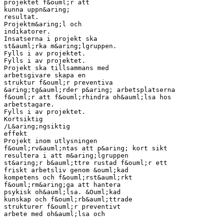
projektet f&ouml;r att
kunna uppn&aring;
resultat.
Projektm&aring;l och
indikatorer.
Insatserna i projekt ska
st&auml;rka m&aring;lgruppen.
Fylls i av projektet.
Fylls i av projektet.
Projekt ska tillsammans med
arbetsgivare skapa en
struktur f&ouml;r preventiva
&aring;tg&auml;rder p&aring; arbetsplatserna
f&ouml;r att f&ouml;rhindra oh&auml;lsa hos
arbetstagare.
Fylls i av projektet.
Kortsiktig
/L&aring;ngsiktig
effekt
Projekt inom utlysningen
f&ouml;rv&auml;ntas att p&aring; kort sikt
resultera i att m&aring;lgruppen
st&aring;r b&auml;ttre rustad f&ouml;r ett
friskt arbetsliv genom &ouml;kad
kompetens och f&ouml;rst&auml;rkt
f&ouml;rm&aring;ga att hantera
psykisk oh&auml;lsa. &Ouml;kad
kunskap och f&ouml;rb&auml;ttrade
strukturer f&ouml;r preventivt
arbete med oh&auml;lsa och