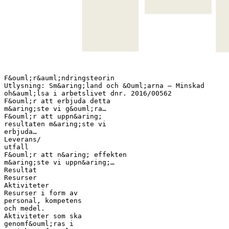
F&ouml;r&auml;ndringsteorin
Utlysning: Sm&aring;land och &Ouml;arna – Minskad
oh&auml;lsa i arbetslivet dnr. 2016/00562
F&ouml;r att erbjuda detta
m&aring;ste vi g&ouml;ra…
F&ouml;r att uppn&aring;
resultaten m&aring;ste vi
erbjuda…
Leverans/
utfall
F&ouml;r att n&aring; effekten
m&aring;ste vi uppn&aring;…
Resultat
Resurser
Aktiviteter
Resurser i form av
personal, kompetens
och medel.
Aktiviteter som ska
genomf&ouml;ras i