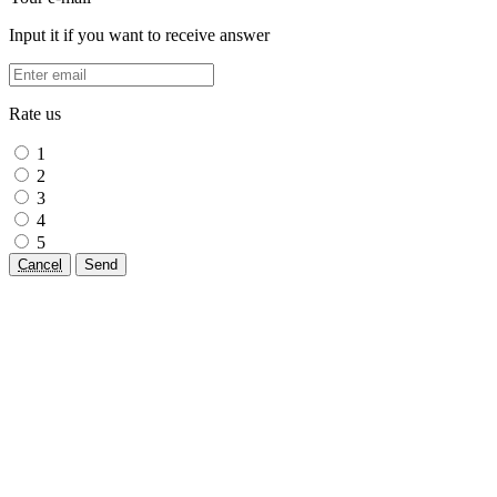
Input it if you want to receive answer
Rate us
1
2
3
4
5
Cancel
Send