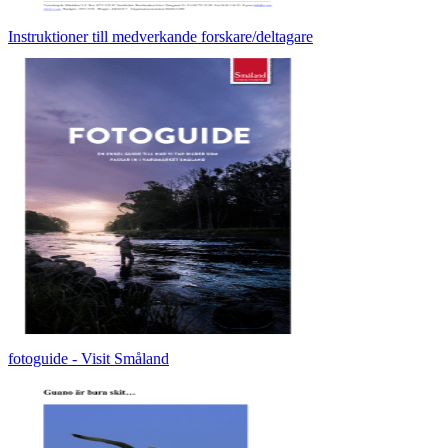
Instruktioner till medverkande forskare/deltagare
fotoguide - Visit Småland