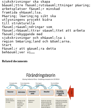
sjukskrivningar ska skapa
b&auml;ttre f&ouml;ruts&auml;ttningar p&aring;
arbetsplatser f&ouml;r minskad
framtida oh&auml;lsa.
P&aring; l&aring;ng sikt ska
utlysningens projekt bidra
till strukturella
f&ouml;r&auml;ndringar som
f&ouml;rb&auml;ttrar s&auml;ttet att arbeta
f&ouml;rebyggande med
sjukskrivningar och oh&auml;lsa i
region Sm&aring;land och &Ouml;arna.
Start
F&ouml;r att g&ouml;ra detta
Related documents