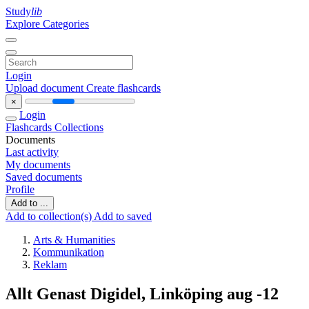
Study
lib
Explore Categories
Login
Upload document
Create flashcards
×
Login
Flashcards
Collections
Documents
Last activity
My documents
Saved documents
Profile
Add to ...
Add to collection(s)
Add to saved
Arts & Humanities
Kommunikation
Reklam
Allt Genast Digidel, Linköping aug -12