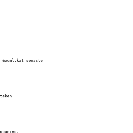
 &ouml;kat senaste
teken
oggning,