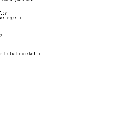
l;r
aring;r i
2
rd studiecirkel i