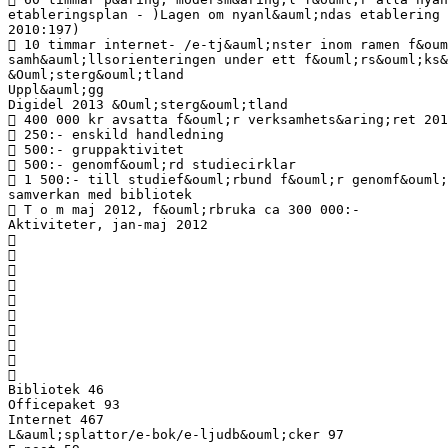
etableringsplan - )Lagen om nyanl&auml;ndas etablering
2010:197)
 10 timmar internet- /e-tj&auml;nster inom ramen f&oum
samh&auml;llsorienteringen under ett f&ouml;rs&ouml;ks&
&Ouml;sterg&ouml;tland
Uppl&auml;gg
Digidel 2013 &Ouml;sterg&ouml;tland
 400 000 kr avsatta f&ouml;r verksamhets&aring;ret 201
 250:- enskild handledning
 500:- gruppaktivitet
 500:- genomf&ouml;rd studiecirklar
 1 500:- till studief&ouml;rbund f&ouml;r genomf&ouml;
samverkan med bibliotek
 T o m maj 2012, f&ouml;rbruka ca 300 000:-
Aktiviteter, jan-maj 2012










Bibliotek 46
Officepaket 93
Internet 467
L&auml;splattor/e-bok/e-ljudb&ouml;cker 97