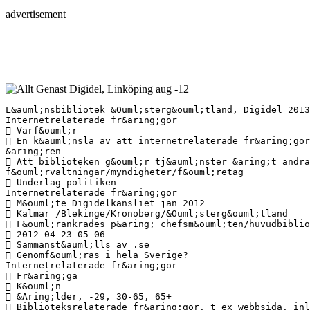
advertisement
L&auml;nsbibliotek &Ouml;sterg&ouml;tland, Digidel 2013
Internetrelaterade fr&aring;gor
 Varf&ouml;r
 En k&auml;nsla av att internetrelaterade fr&aring;gor
&aring;ren
 Att biblioteken g&ouml;r tj&auml;nster &aring;t andra
f&ouml;rvaltningar/myndigheter/f&ouml;retag
 Underlag politiken
Internetrelaterade fr&aring;gor
 M&ouml;te Digidelkansliet jan 2012
 Kalmar /Blekinge/Kronoberg/&Ouml;sterg&ouml;tland
 F&ouml;rankrades p&aring; chefsm&ouml;ten/huvudbiblio
 2012-04-23—05-06
 Sammanst&auml;lls av .se
 Genomf&ouml;ras i hela Sverige?
Internetrelaterade fr&aring;gor
 Fr&aring;ga
 K&ouml;n
 &Aring;lder, -29, 30-65, 65+
 Biblioteksrelaterade fr&aring;gor, t ex webbsida, inl