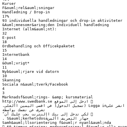
Kurser
F&ouml;rel&auml;sningar
Handledning / Drop-in
17%
93 individuella handledningar och drop-in aktiviteter
&Auml;mnesomr&aring;den Individuell handledning
Internet (allm&auml;nt):
32
E-post
18
Ordbehandling och Officekpaketet
15
Internetbank
14
&Ouml;vrigt*
11
Nyb&ouml;rjare vid datorn
10
Skanning
Sociala n&auml;tverk/Facebook
4
3
Marknadsf&ouml;rings- &amp; kursmaterial
‫‪ ‬ادخل إلى الموقع ‪http://www.swedbank.se‬‬
‫‪ ‬انقر على‪) Logga in‬تسجيل الدخول( في اقصى اليمين األعلى‪.‬‬
‫تعرف عن نفسك بواسطة‬
‫‪ ‬لكي تدخل إلى بنك اإلنترنت يجب عليك أن ّ‬
‫جهاز التعريف اآلمن‪. S&auml;kerhetsdosa‬‬
Samh&auml;llsorientering f&ouml;r nyanl&auml;nda
 60 timmar p&aring; modersm&aring;l f&ouml;r alla nyan