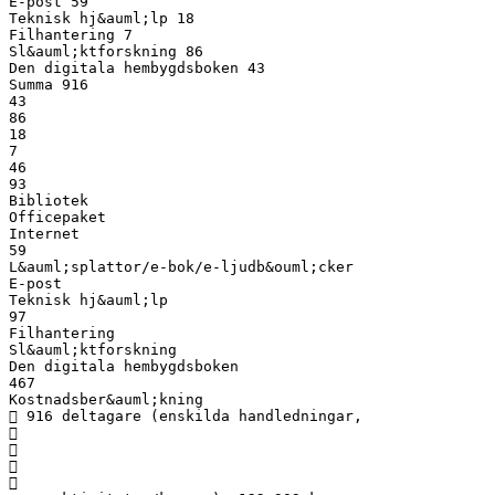
E-post 59
Teknisk hj&auml;lp 18
Filhantering 7
Sl&auml;ktforskning 86
Den digitala hembygdsboken 43
Summa 916
43
86
18
7
46
93
Bibliotek
Officepaket
Internet
59
L&auml;splattor/e-bok/e-ljudb&ouml;cker
E-post
Teknisk hj&auml;lp
97
Filhantering
Sl&auml;ktforskning
Den digitala hembygdsboken
467
Kostnadsber&auml;kning
 916 deltagare (enskilda handledningar,



