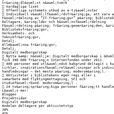
tr&aring;dl&ouml;st n&auml;tverk
 Vardagliga livet
 Offentliga systemets utbud av e-tj&auml;nster
 Individuell v&auml;lf&auml;rdsfr&aring;ga, att vara a
F&ouml;rdelning av ”IT-fr&aring;gor” p&aring; bibliotek
Deltagare, &aring;lder och k&ouml;nsf&ouml;rdelning
F&ouml;rdelning p&aring; fr&aring;geomr&aring;den, &ari
Biblioteksfr&aring;gor,
Verksamhets- och
Teknikfr&aring;gor,
Detalj.
Allm&auml;nna fr&aring;gor,
Detalj.
Digitalt medborgarskap
 Nytta &amp; n&ouml;je: Digitalt medborgarskap i &Ouml
fick 390 000 fr&aring;n Internetfonden under 2011.
 400 personer med utl&auml;ndsk bakgrund deltagit i ku
cirklar, inspirationsf&ouml;rel&auml;sningar och indivi
handledningar – det mesta p&aring; modersm&aring;l.
 Aktiviteter i bibliotekens egen regi eller i
samarbete med flyktingmottagning, SFI och
studief&ouml;rbund. modersm&aring;l .
 24 tv&aring;spr&aring;kiga personer f&aring;tt handle
L&auml;s mer:
Bloggen
Projektsidan
Digitalt medborgarskap
Andelen deltagare per aktivitetstyp
38%
45%