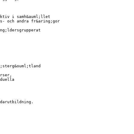
ktiv i samh&auml;llet
s- och andra fr&aring;gor
ng;ldersgrupperat
;sterg&ouml;tland
rser,
duella
darutbildning.