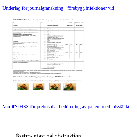
Underlag för journalgranskning - förebygg infektioner vid
ModifNIHSS för prehospital bedömning av patient med misstänkt