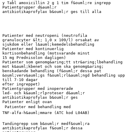
y Tabl amoxicillin 2 g 1 tim f&ouml;re ingrepp
Patientgrupper d&auml;r
antibiotikaprofylax b&ouml;r ges till alla
Patienter med neutropeni (neutrofila
granulocyter &lt; 1,0 x 109/l) orsakat av
sjukdom eller l&auml;kemedelsbehandling
Patienter med kontinuerlig
kortisonbehandling (motsvarande minst
15 mg Prednisolon dagligen)
Patienter som genomg&aring;tt str&aring;lbehandling
mot k&auml;kbenet och som ska genomg&aring;
benskadande behandling (f&ouml;r dessa pat
&ouml;verv&auml;gs f&ouml;rl&auml;ngd behandling upp
till 7-10 dagar
efter ingreppet)
Patientgrupper med inopererade
led- och k&auml;rlproteser d&auml;r
antibiotikaprofylax b&ouml;r ges
Patienter enligt ovan
 Patienter med behandling med
TNF-alfa-h&auml;mmare (ATC kod L04AB)
Tandingrepp som b&ouml;r medf&ouml;ra
antibiotikaprofylax f&ouml;r dessa