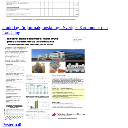
Underlag för journalgranskning - Sveriges Kommuner och
Landsting
Postermall