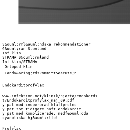
S&ouml;rml&auml;ndska rekommendationer
G&ouml;ran Stenlund
Inf klin
STRAMA S&ouml;rmland
Inf klin/STRAMA
 Ortoped klin
 Tandv&aring;rdskommitt&eacute;n
Endokarditprofylax
www.infektion.net/klinik/hjarta/endokardi
t/Endokarditprofylax_maj_09.pdf
y pat med inopererad klaffprotes
y pat som tidigare haft endokardit
y pat med komplicerade, medf&ouml;dda
cyanotiska hj&auml;rtfel
Profylax