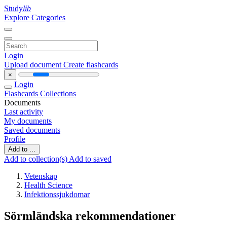
Study
lib
Explore Categories
Login
Upload document
Create flashcards
×
Login
Flashcards
Collections
Documents
Last activity
My documents
Saved documents
Profile
Add to ...
Add to collection(s)
Add to saved
Vetenskap
Health Science
Infektionssjukdomar
Sörmländska rekommendationer