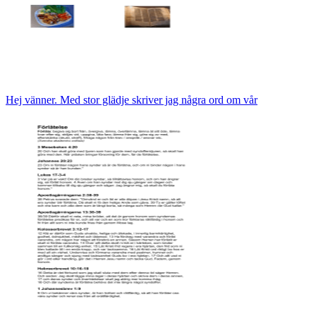
Hej vänner. Med stor glädje skriver jag några ord om vår