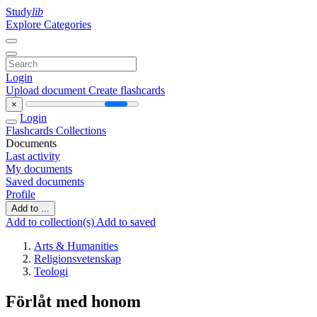
Study
lib
Explore Categories
Login
Upload document
Create flashcards
×
Login
Flashcards
Collections
Documents
Last activity
My documents
Saved documents
Profile
Add to ...
Add to collection(s)
Add to saved
Arts & Humanities
Religionsvetenskap
Teologi
Förlåt med honom