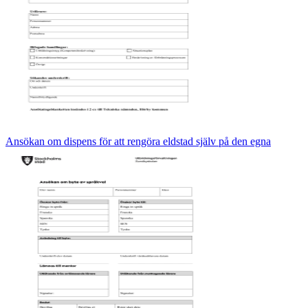
Ansökan om dispens för att rengöra eldstad själv på den egna