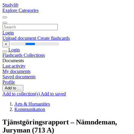
Study
lib
Explore Categories
Login
Upload document
Create flashcards
×
Login
Flashcards
Collections
Documents
Last activity
My documents
Saved documents
Profile
Add to ...
Add to collection(s)
Add to saved
Arts & Humanities
Kommunikation
Tjänstgöringsrapport – Nämndeman,
Juryman (713 A)