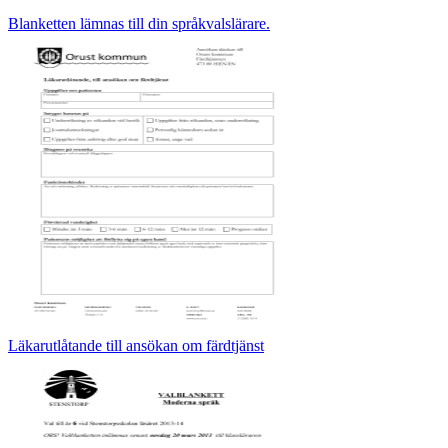
Blanketten lämnas till din språkvalslärare.
Läkarutlåtande till ansökan om färdtjänst