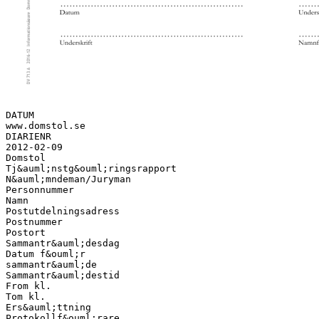
DATUM
www.domstol.se
DIARIENR
2012-02-09
Domstol
Tj&auml;nstg&ouml;ringsrapport
N&auml;mndeman/Juryman
Personnummer
Namn
Postutdelningsadress
Postnummer
Postort
Sammantr&auml;desdag
Datum f&ouml;r
sammantr&auml;de
Sammantr&auml;destid
From kl.
Tom kl.
Ers&auml;ttning
Protokollf&ouml;rare