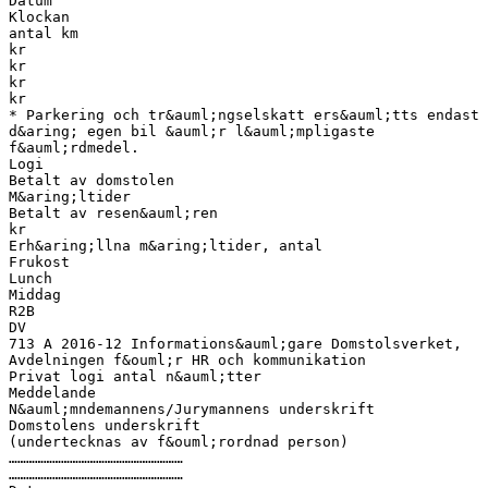
Datum
Klockan
antal km
kr
kr
kr
kr
* Parkering och tr&auml;ngselskatt ers&auml;tts endast
d&aring; egen bil &auml;r l&auml;mpligaste
f&auml;rdmedel.
Logi
Betalt av domstolen
M&aring;ltider
Betalt av resen&auml;ren
kr
Erh&aring;llna m&aring;ltider, antal
Frukost
Lunch
Middag
R2B
DV
713 A 2016-12 Informations&auml;gare Domstolsverket,
Avdelningen f&ouml;r HR och kommunikation
Privat logi antal n&auml;tter
Meddelande
N&auml;mndemannens/Jurymannens underskrift
Domstolens underskrift
(undertecknas av f&ouml;rordnad person)
……………………………………………………
……………………………………………………