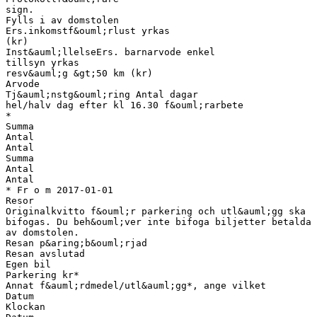
sign.
Fylls i av domstolen
Ers.inkomstf&ouml;rlust yrkas
(kr)
Inst&auml;llelseErs. barnarvode enkel
tillsyn yrkas
resv&auml;g &gt;50 km (kr)
Arvode
Tj&auml;nstg&ouml;ring Antal dagar
hel/halv dag efter kl 16.30 f&ouml;rarbete
*
Summa
Antal
Antal
Summa
Antal
Antal
* Fr o m 2017-01-01
Resor
Originalkvitto f&ouml;r parkering och utl&auml;gg ska
bifogas. Du beh&ouml;ver inte bifoga biljetter betalda
av domstolen.
Resan p&aring;b&ouml;rjad
Resan avslutad
Egen bil
Parkering kr*
Annat f&auml;rdmedel/utl&auml;gg*, ange vilket
Datum
Klockan