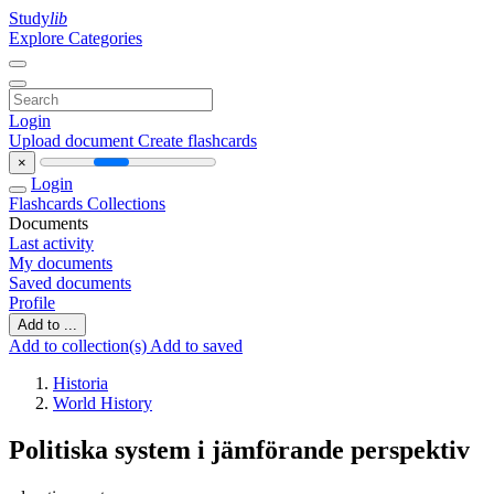
Study
lib
Explore Categories
Login
Upload document
Create flashcards
×
Login
Flashcards
Collections
Documents
Last activity
My documents
Saved documents
Profile
Add to ...
Add to collection(s)
Add to saved
Historia
World History
Politiska system i jämförande perspektiv