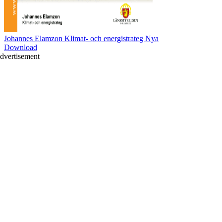
Johannes Elamzon Klimat- och energistrateg Nya
Download
dvertisement