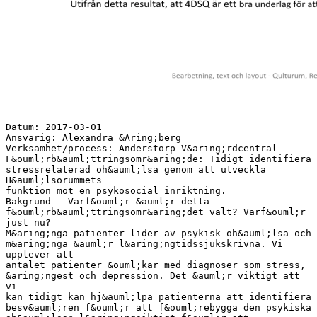
Datum: 2017-03-01
Ansvarig: Alexandra &Aring;berg
Verksamhet/process: Anderstorp V&aring;rdcentral
F&ouml;rb&auml;ttringsomr&aring;de: Tidigt identifiera
stressrelaterad oh&auml;lsa genom att utveckla
H&auml;lsorummets
funktion mot en psykosocial inriktning.
Bakgrund – Varf&ouml;r &auml;r detta
f&ouml;rb&auml;ttringsomr&aring;det valt? Varf&ouml;r
just nu?
M&aring;nga patienter lider av psykisk oh&auml;lsa och
m&aring;nga &auml;r l&aring;ngtidssjukskrivna. Vi
upplever att
antalet patienter &ouml;kar med diagnoser som stress,
&aring;ngest och depression. Det &auml;r viktigt att
vi
kan tidigt kan hj&auml;lpa patienterna att identifiera
besv&auml;ren f&ouml;r att f&ouml;rebygga den psykiska