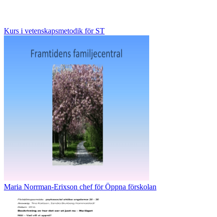
Kurs i vetenskapsmetodik för ST
Maria Norrman-Erixson chef för Öppna förskolan