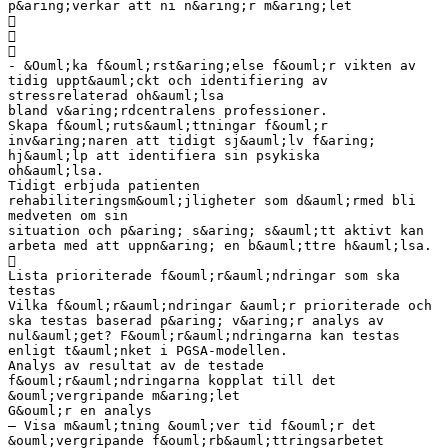
p&aring;verkar att ni n&aring;r m&aring;let



- &Ouml;ka f&ouml;rst&aring;else f&ouml;r vikten av
tidig uppt&auml;ckt och identifiering av
stressrelaterad oh&auml;lsa
bland v&aring;rdcentralens professioner.
Skapa f&ouml;ruts&auml;ttningar f&ouml;r
inv&aring;naren att tidigt sj&auml;lv f&aring;
hj&auml;lp att identifiera sin psykiska
oh&auml;lsa.
Tidigt erbjuda patienten
rehabiliteringsm&ouml;jligheter som d&auml;rmed bli
medveten om sin
situation och p&aring; s&aring; s&auml;tt aktivt kan
arbeta med att uppn&aring; en b&auml;ttre h&auml;lsa.

Lista prioriterade f&ouml;r&auml;ndringar som ska
testas
Vilka f&ouml;r&auml;ndringar &auml;r prioriterade och
ska testas baserad p&aring; v&aring;r analys av
nul&auml;get? F&ouml;r&auml;ndringarna kan testas
enligt t&auml;nket i PGSA-modellen.
Analys av resultat av de testade
f&ouml;r&auml;ndringarna kopplat till det
&ouml;vergripande m&aring;let
G&ouml;r en analys
– Visa m&auml;tning &ouml;ver tid f&ouml;r det
&ouml;vergripande f&ouml;rb&auml;ttringsarbetet