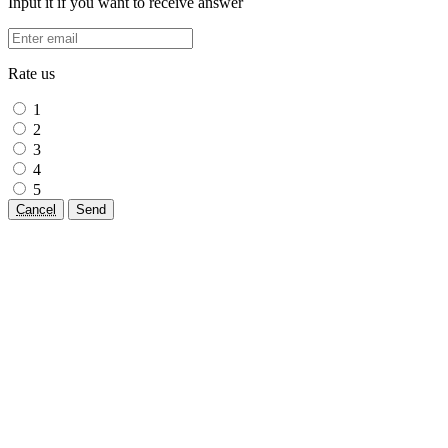
Input it if you want to receive answer
Rate us
1
2
3
4
5
Cancel
Send