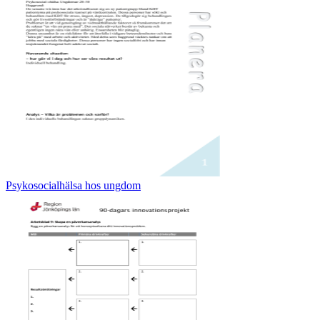
Psykosocialhälsa hos ungdom