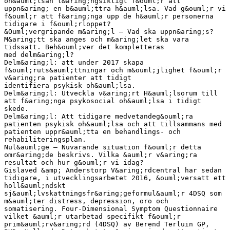
oh&auml;lsan l&aring;ngsiktigt f&ouml;r att
uppn&aring; en b&auml;ttra h&auml;lsa. Vad g&ouml;r vi
f&ouml;r att f&aring;nga upp de h&auml;r personerna
tidigare i f&ouml;rloppet?
&Ouml;vergripande m&aring;l – Vad ska uppn&aring;s?
M&aring;tt ska anges och m&aring;let ska vara
tidssatt. Beh&ouml;ver det kompletteras
med delm&aring;l?
Delm&aring;l: att under 2017 skapa
f&ouml;ruts&auml;ttningar och m&ouml;jlighet f&ouml;r
v&aring;ra patienter att tidigt
identifiera psykisk oh&auml;lsa.
Delm&aring;l: Utveckla v&aring;rt H&auml;lsorum till
att f&aring;nga psykosocial oh&auml;lsa i tidigt
skede.
Delm&aring;l: Att tidigare medvetandeg&ouml;ra
patienten psykisk oh&auml;lsa och att tillsammans med
patienten uppr&auml;tta en behandlings- och
rehabiliteringsplan.
Nul&auml;ge – Nuvarande situation f&ouml;r detta
omr&aring;de beskrivs. Vilka &auml;r v&aring;ra
resultat och hur g&ouml;r vi idag?
Gislaved &amp; Anderstorp V&aring;rdcentral har sedan
tidigare, i utvecklingsarbetet 2016, &ouml;versatt ett
holl&auml;ndskt
sj&auml;lvskattningsfr&aring;geformul&auml;r 4DSQ som
m&auml;ter distress, depression, oro och
somatisering. Four-Dimensional Symptom Questionnaire
vilket &auml;r utarbetad specifikt f&ouml;r
prim&auml;rv&aring;rd (4DSQ) av Berend Terluin GP,