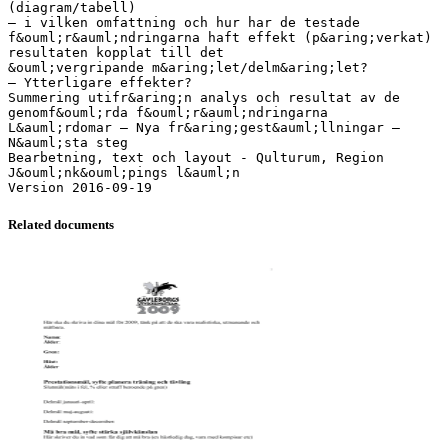
(diagram/tabell)
– i vilken omfattning och hur har de testade
f&ouml;r&auml;ndringarna haft effekt (p&aring;verkat)
resultaten kopplat till det
&ouml;vergripande m&aring;let/delm&aring;let?
– Ytterligare effekter?
Summering utifr&aring;n analys och resultat av de
genomf&ouml;rda f&ouml;r&auml;ndringarna
L&auml;rdomar – Nya fr&aring;gest&auml;llningar –
N&auml;sta steg
Bearbetning, text och layout - Qulturum, Region
J&ouml;nk&ouml;pings l&auml;n
Related documents