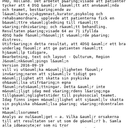
PHD, Holland. Det arbetet p&aring;visade att patienter
tycker att 4 DSQ &auml;r l&auml;tt att anv&auml;nda
och teamet, best&aring;ende av
l&auml;kare,sjukgymnast,kurator,psykolog och
rehabsamordnare, upplevde att patienterna fick en
b&auml;ttre v&auml;gledning till r&auml;tt
v&aring;rdniv&aring; och r&auml;tt behandling.
Resultaten p&aring;visade 64 av 71 ifyllda
4DSQ hade f&ouml;rh&ouml;jt v&auml;rde p&aring;
distress.
Utifr&aring;n detta resultat, att 4DSQ &auml;r ett bra
underlag f&ouml;r att ge patienten r&auml;tt
hj&auml;lp tidigare,
Bearbetning, text och layout - Qulturum, Region
J&ouml;nk&ouml;pings l&auml;n
Version 2016-09-19
vill vi ut&ouml;ka m&ouml;jligheten f&ouml;r
inv&aring;naren att sj&auml;lv tidigt ges
m&ouml;jlighet att skatta sin psykiska
oh&auml;lsa utifr&aring;n egna
f&ouml;ruts&auml;ttningar. Detta &auml;r inte
m&ouml;jligt idag med v&aring;rdens l&aring;nga
tillg&auml;nglighetstider till psykosocial teamet.
Idag finns ingen m&ouml;jlighet att sj&auml;lv skatta
sin psykiska oh&auml;lsa p&aring; v&aring;rdcentralen
via
H&auml;lsorummet
Analys av nul&auml;get – a. Vilka &auml;r orsakerna
till att resultaten ser ut som de g&ouml;r? b. Samla
alla id&eacute;er som ni tror