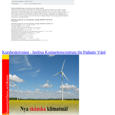
Kursbeskrivning - Igelösa Kompetenscentrum för Palliativ Vård