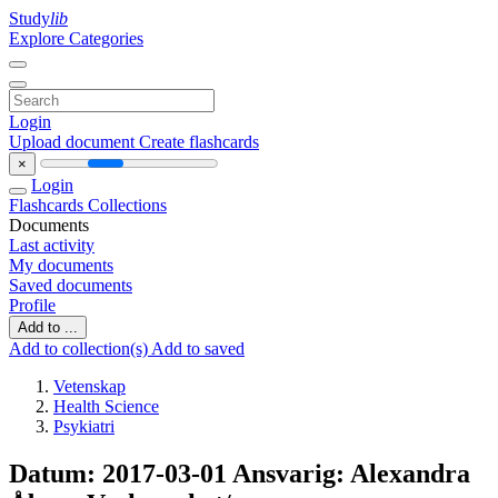
Study
lib
Explore Categories
Login
Upload document
Create flashcards
×
Login
Flashcards
Collections
Documents
Last activity
My documents
Saved documents
Profile
Add to ...
Add to collection(s)
Add to saved
Vetenskap
Health Science
Psykiatri
Datum: 2017-03-01 Ansvarig: Alexandra