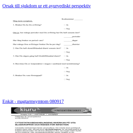
Orsak till sjukdom ur ett ayurvediskt perspektiv
Enkät - magtarmsymtom 080917