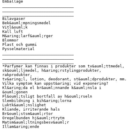
Emballage
_______________________________
_______________________________
_______________________________
Bilavgaser
Bek&auml;mpningsmedel
Vitl&ouml;k
Kall luft
M&aring;larf&auml;rger
Blommor
Plast och gummi
Pysselmaterial
_______________________________
_______________________________
_______________________________
*Parfymer kan finnas i produkter som tv&auml;ttmedel,
sk&ouml;ljmedel, h&aring;rstylingprodukter,
rakprodukter,
tv&aring;l, lotion, deodorant, st&auml;dprodukter, mm.
Vilka symptom kan uppst&aring; vid exponering?
Kl&aring;da el br&auml;nnande k&auml;nsla i
&ouml;gonen
Pl&ouml;tsligt bortfall av h&ouml;rseln
Slembildning i bih&aring;lorna
Luktk&auml;nslighet
Kliande, irriterande hals
Br&ouml;stsm&auml;rtor
Oregelbunden hj&auml;rtrytm
Matsm&auml;ltningsbesv&auml;r
Illam&aring;ende