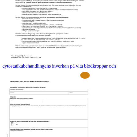
cytostatikabehandlingens inverkan på vita blodkroppar och