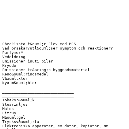
Checklista f&ouml;r Elev med MCS
Vad orsakar/utl&ouml;ser symptom och reaktioner?
Parfymer*
Vedeldning
Emissioner inuti bilar
Kryddor
Emissioner fr&aring;n byggnadsmaterial
Reng&ouml;ringsmedel
V&auml;xter
Nya m&ouml;bler
_______________________________
_______________________________
_______________________________
Tobaksr&ouml;k
Stearinljus
Matos
Citrus
M&ouml;gel
Trycksv&auml;rta
Elektroniska apparater, ex dator, kopiator, mm