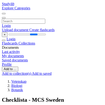
Study
lib
Explore Categories
Login
Upload document
Create flashcards
×
Login
Flashcards
Collections
Documents
Last activity
My documents
Saved documents
Profile
Add to ...
Add to collection(s)
Add to saved
Vetenskap
Biologi
Botanik
Checklista - MCS Sweden