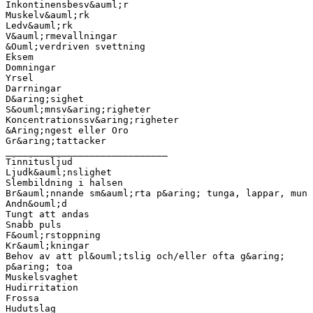
Inkontinensbesv&auml;r
Muskelv&auml;rk
Ledv&auml;rk
V&auml;rmevallningar
&Ouml;verdriven svettning
Eksem
Domningar
Yrsel
Darrningar
D&aring;sighet
S&ouml;mnsv&aring;righeter
Koncentrationssv&aring;righeter
&Aring;ngest eller Oro
Gr&aring;tattacker
_____________________________
Tinnitusljud
Ljudk&auml;nslighet
Slembildning i halsen
Br&auml;nnande sm&auml;rta p&aring; tunga, lappar, mun
Andn&ouml;d
Tungt att andas
Snabb puls
F&ouml;rstoppning
Kr&auml;kningar
Behov av att pl&ouml;tslig och/eller ofta g&aring;
p&aring; toa
Muskelsvaghet
Hudirritation
Frossa
Hudutslag