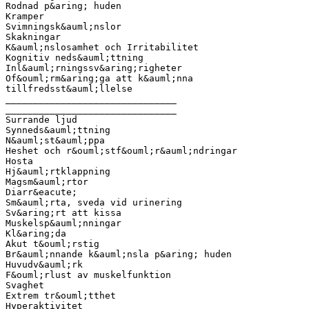
Rodnad p&aring; huden
Kramper
Svimningsk&auml;nslor
Skakningar
K&auml;nslosamhet och Irritabilitet
Kognitiv neds&auml;ttning
Inl&auml;rningssv&aring;righeter
Of&ouml;rm&aring;ga att k&auml;nna
tillfredsst&auml;llelse
_______________________________
_______________________________
Surrande ljud
Synneds&auml;ttning
N&auml;st&auml;ppa
Heshet och r&ouml;stf&ouml;r&auml;ndringar
Hosta
Hj&auml;rtklappning
Magsm&auml;rtor
Diarr&eacute;
Sm&auml;rta, sveda vid urinering
Sv&aring;rt att kissa
Muskelsp&auml;nningar
Kl&aring;da
Akut t&ouml;rstig
Br&auml;nnande k&auml;nsla p&aring; huden
Huvudv&auml;rk
F&ouml;rlust av muskelfunktion
Svaghet
Extrem tr&ouml;tthet
Hyperaktivitet