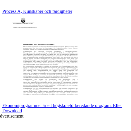
Process A, Kunskaper och färdigheter
Ekonomiprogrammet är ett högskoleförberedande program. Efter
Download
dvertisement