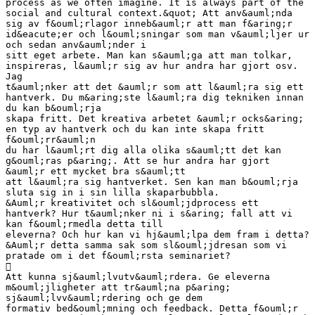
process as we often imagine. It is always part of the
social and cultural context.&quot; Att anv&auml;nda
sig av f&ouml;rlagor inneb&auml;r att man f&aring;r
id&eacute;er och l&ouml;sningar som man v&auml;ljer ur
och sedan anv&auml;nder i
sitt eget arbete. Man kan s&auml;ga att man tolkar,
inspireras, l&auml;r sig av hur andra har gjort osv.
Jag
t&auml;nker att det &auml;r som att l&auml;ra sig ett
hantverk. Du m&aring;ste l&auml;ra dig tekniken innan
du kan b&ouml;rja
skapa fritt. Det kreativa arbetet &auml;r ocks&aring;
en typ av hantverk och du kan inte skapa fritt
f&ouml;rr&auml;n
du har l&auml;rt dig alla olika s&auml;tt det kan
g&ouml;ras p&aring;. Att se hur andra har gjort
&auml;r ett mycket bra s&auml;tt
att l&auml;ra sig hantverket. Sen kan man b&ouml;rja
sluta sig in i sin lilla skaparbubbla.
&Auml;r kreativitet och sl&ouml;jdprocess ett
hantverk? Hur t&auml;nker ni i s&aring; fall att vi
kan f&ouml;rmedla detta till
eleverna? Och hur kan vi hj&auml;lpa dem fram i detta?
&Auml;r detta samma sak som sl&ouml;jdresan som vi
pratade om i det f&ouml;rsta seminariet?

Att kunna sj&auml;lvutv&auml;rdera. Ge eleverna
m&ouml;jligheter att tr&auml;na p&aring;
sj&auml;lvv&auml;rdering och ge dem
formativ bed&ouml;mning och feedback. Detta f&ouml;r