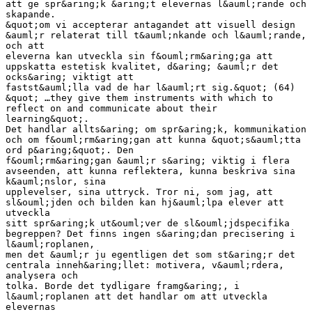
att ge spr&aring;k &aring;t elevernas l&auml;rande och
skapande.
&quot;om vi accepterar antagandet att visuell design
&auml;r relaterat till t&auml;nkande och l&auml;rande,
och att
eleverna kan utveckla sin f&ouml;rm&aring;ga att
uppskatta estetisk kvalitet, d&aring; &auml;r det
ocks&aring; viktigt att
fastst&auml;lla vad de har l&auml;rt sig.&quot; (64)
&quot; …they give them instruments with which to
reflect on and communicate about their
learning&quot;.
Det handlar allts&aring; om spr&aring;k, kommunikation
och om f&ouml;rm&aring;gan att kunna &quot;s&auml;tta
ord p&aring;&quot;. Den
f&ouml;rm&aring;gan &auml;r s&aring; viktig i flera
avseenden, att kunna reflektera, kunna beskriva sina
k&auml;nslor, sina
upplevelser, sina uttryck. Tror ni, som jag, att
sl&ouml;jden och bilden kan hj&auml;lpa elever att
utveckla
sitt spr&aring;k ut&ouml;ver de sl&ouml;jdspecifika
begreppen? Det finns ingen s&aring;dan precisering i
l&auml;roplanen,
men det &auml;r ju egentligen det som st&aring;r det
centrala inneh&aring;llet: motivera, v&auml;rdera,
analysera och
tolka. Borde det tydligare framg&aring;, i
l&auml;roplanen att det handlar om att utveckla
elevernas