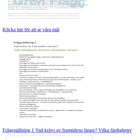
Klicka här för att se våra mål
Frågeställning 1 Vad krävs av framtidens lärare? Vilka färdigheter