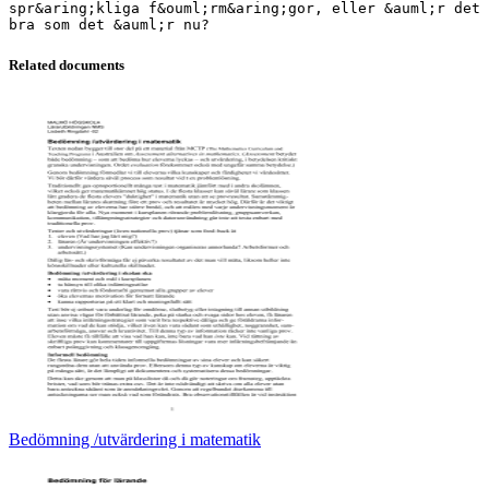
spr&aring;kliga f&ouml;rm&aring;gor, eller &auml;r det
Related documents
Bedömning /utvärdering i matematik