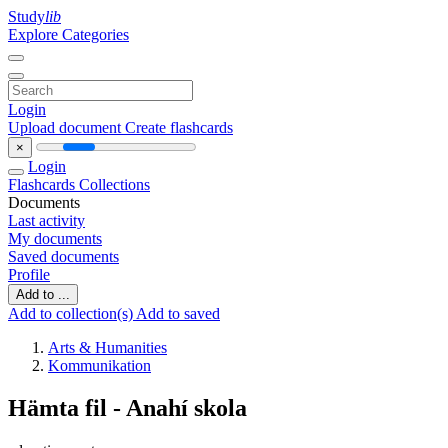
Study
lib
Explore Categories
Login
Upload document
Create flashcards
×
Login
Flashcards
Collections
Documents
Last activity
My documents
Saved documents
Profile
Add to ...
Add to collection(s)
Add to saved
Arts & Humanities
Kommunikation
Hämta fil - Anahí skola