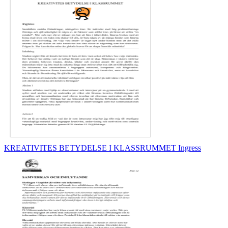
KREATIVITES BETYDELSE I KLASSRUMMET Ingress