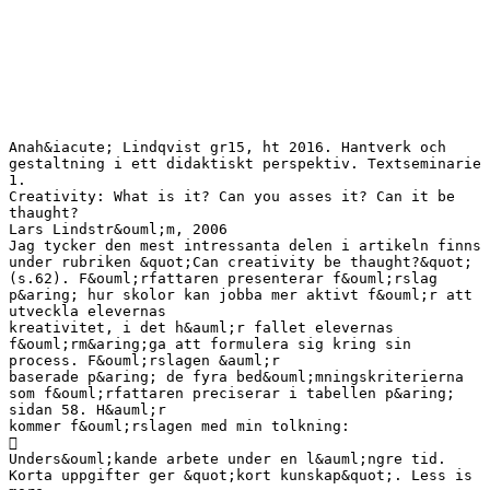
Anah&iacute; Lindqvist gr15, ht 2016. Hantverk och
gestaltning i ett didaktiskt perspektiv. Textseminarie
1.
Creativity: What is it? Can you asses it? Can it be
thaught?
Lars Lindstr&ouml;m, 2006
Jag tycker den mest intressanta delen i artikeln finns
under rubriken &quot;Can creativity be thaught?&quot;
(s.62). F&ouml;rfattaren presenterar f&ouml;rslag
p&aring; hur skolor kan jobba mer aktivt f&ouml;r att
utveckla elevernas
kreativitet, i det h&auml;r fallet elevernas
f&ouml;rm&aring;ga att formulera sig kring sin
process. F&ouml;rslagen &auml;r
baserade p&aring; de fyra bed&ouml;mningskriterierna
som f&ouml;rfattaren preciserar i tabellen p&aring;
sidan 58. H&auml;r
kommer f&ouml;rslagen med min tolkning:

Unders&ouml;kande arbete under en l&auml;ngre tid.
Korta uppgifter ger &quot;kort kunskap&quot;. Less is