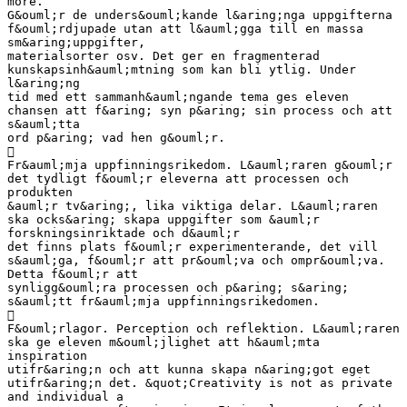
more.
G&ouml;r de unders&ouml;kande l&aring;nga uppgifterna
f&ouml;rdjupade utan att l&auml;gga till en massa
sm&aring;uppgifter,
materialsorter osv. Det ger en fragmenterad
kunskapsinh&auml;mtning som kan bli ytlig. Under
l&aring;ng
tid med ett sammanh&auml;ngande tema ges eleven
chansen att f&aring; syn p&aring; sin process och att
s&auml;tta
ord p&aring; vad hen g&ouml;r.

Fr&auml;mja uppfinningsrikedom. L&auml;raren g&ouml;r
det tydligt f&ouml;r eleverna att processen och
produkten
&auml;r tv&aring;, lika viktiga delar. L&auml;raren
ska ocks&aring; skapa uppgifter som &auml;r
forskningsinriktade och d&auml;r
det finns plats f&ouml;r experimenterande, det vill
s&auml;ga, f&ouml;r att pr&ouml;va och ompr&ouml;va.
Detta f&ouml;r att
synligg&ouml;ra processen och p&aring; s&aring;
s&auml;tt fr&auml;mja uppfinningsrikedomen.

F&ouml;rlagor. Perception och reflektion. L&auml;raren
ska ge eleven m&ouml;jlighet att h&auml;mta
inspiration
utifr&aring;n och att kunna skapa n&aring;got eget
utifr&aring;n det. &quot;Creativity is not as private
and individual a