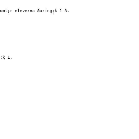
uml;r eleverna &aring;k 1-3.
;k 1.