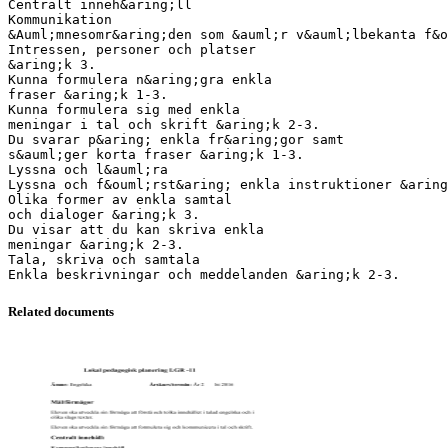
Centralt inneh&aring;ll
Kommunikation
&Auml;mnesomr&aring;den som &auml;r v&auml;lbekanta f&o
Intressen, personer och platser
&aring;k 3.
Kunna formulera n&aring;gra enkla
fraser &aring;k 1-3.
Kunna formulera sig med enkla
meningar i tal och skrift &aring;k 2-3.
Du svarar p&aring; enkla fr&aring;gor samt
s&auml;ger korta fraser &aring;k 1-3.
Lyssna och l&auml;ra
Lyssna och f&ouml;rst&aring; enkla instruktioner &aring
Olika former av enkla samtal
och dialoger &aring;k 3.
Du visar att du kan skriva enkla
meningar &aring;k 2-3.
Tala, skriva och samtala
Related documents