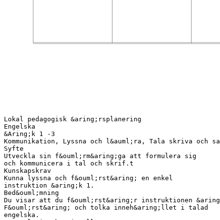
Lokal pedagogisk &aring;rsplanering
Engelska
&Aring;k 1 -3
Kommunikation, Lyssna och l&auml;ra, Tala skriva och sa
Syfte
Utveckla sin f&ouml;rm&aring;ga att formulera sig
och kommunicera i tal och skrif.t
Kunskapskrav
Kunna lyssna och f&ouml;rst&aring; en enkel
instruktion &aring;k 1.
Bed&ouml;mning
Du visar att du f&ouml;rst&aring;r instruktionen &aring
F&ouml;rst&aring; och tolka inneh&aring;llet i talad
engelska.