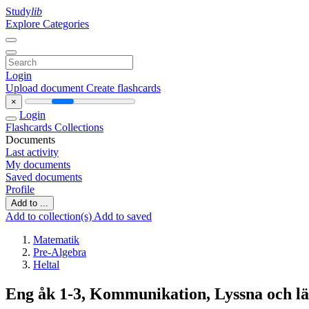
Study
lib
Explore Categories
Login
Upload document
Create flashcards
×
Login
Flashcards
Collections
Documents
Last activity
My documents
Saved documents
Profile
Add to ...
Add to collection(s)
Add to saved
Matematik
Pre-Algebra
Heltal
Eng åk 1-3, Kommunikation, Lyssna och lär