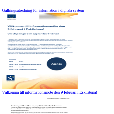
Gallringsutredning för information i digitala system
Välkomna till informationsmöte den 9 februari i Eskilstuna!