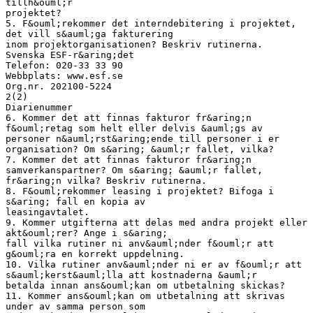
tillh&ouml;r
projektet?
5. F&ouml;rekommer det interndebitering i projektet,
det vill s&auml;ga fakturering
inom projektorganisationen? Beskriv rutinerna.
Svenska ESF-r&aring;det
Telefon: 020-33 33 90
Webbplats: www.esf.se
Org.nr. 202100-5224
2(2)
Diarienummer
6. Kommer det att finnas fakturor fr&aring;n
f&ouml;retag som helt eller delvis &auml;gs av
personer n&auml;rst&aring;ende till personer i er
organisation? Om s&aring; &auml;r fallet, vilka?
7. Kommer det att finnas fakturor fr&aring;n
samverkanspartner? Om s&aring; &auml;r fallet,
fr&aring;n vilka? Beskriv rutinerna.
8. F&ouml;rekommer leasing i projektet? Bifoga i
s&aring; fall en kopia av
leasingavtalet.
9. Kommer utgifterna att delas med andra projekt eller
akt&ouml;rer? Ange i s&aring;
fall vilka rutiner ni anv&auml;nder f&ouml;r att
g&ouml;ra en korrekt uppdelning.
10. Vilka rutiner anv&auml;nder ni er av f&ouml;r att
s&auml;kerst&auml;lla att kostnaderna &auml;r
betalda innan ans&ouml;kan om utbetalning skickas?
11. Kommer ans&ouml;kan om utbetalning att skrivas
under av samma person som