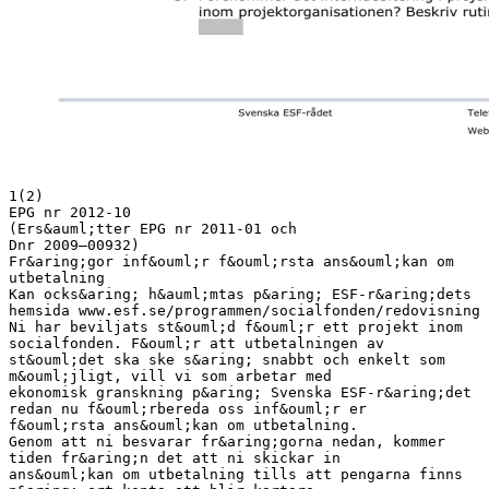
1(2)
EPG nr 2012-10
(Ers&auml;tter EPG nr 2011-01 och
Dnr 2009–00932)
Fr&aring;gor inf&ouml;r f&ouml;rsta ans&ouml;kan om
utbetalning
Kan ocks&aring; h&auml;mtas p&aring; ESF-r&aring;dets
hemsida www.esf.se/programmen/socialfonden/redovisning
Ni har beviljats st&ouml;d f&ouml;r ett projekt inom
socialfonden. F&ouml;r att utbetalningen av
st&ouml;det ska ske s&aring; snabbt och enkelt som
m&ouml;jligt, vill vi som arbetar med
ekonomisk granskning p&aring; Svenska ESF-r&aring;det
redan nu f&ouml;rbereda oss inf&ouml;r er
f&ouml;rsta ans&ouml;kan om utbetalning.
Genom att ni besvarar fr&aring;gorna nedan, kommer
tiden fr&aring;n det att ni skickar in
ans&ouml;kan om utbetalning tills att pengarna finns