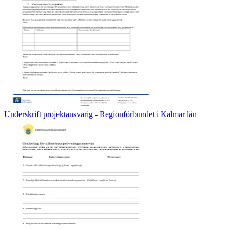
Underskrift projektansvarig - Regionförbundet i Kalmar län