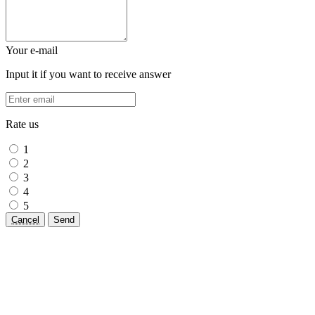
Your e-mail
Input it if you want to receive answer
Rate us
1
2
3
4
5
Cancel
Send