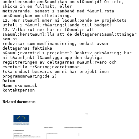
undertecknade ans&ouml;kan om st&ouml;d? Om inte,
skicka in en fullmakt, eller
motsvarande, senast i samband med f&ouml;rsta
ans&ouml;kan om utbetalning.
12. Hur st&auml;mmer ni l&ouml;pande av projektets
utfall i f&ouml;rh&aring;llande till budget?
13. Vilka rutiner har ni f&ouml;r att
s&auml;kerst&auml;lla att de deltagarers&auml;ttningar
som ni
redovisar som medfinansiering, endast avser
deltagarnas faktiska
n&auml;rvarotid i projektet? Beskriv ocks&aring; hur
ni t&auml;nkt l&auml;gga upp den dagliga
registreringen av deltagarnas n&auml;rvaro och
eventuella fr&aring;nvarotimmar.
(ska endast besvaras om ni har projekt inom
programomr&aring;de 2)
Datum
Namn ekonomisk
Related documents