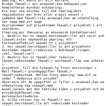
p&aring; ert konto att blir kortare.
Risken f&ouml;r att ans&ouml;kan beh&ouml;ver
kompletteras minskas ocks&aring;.
Era svar ska skickas till ESF-r&aring;dets
regionkontor per brev eller e-post senast i
samband med f&ouml;rsta ans&ouml;kan om utbetalning.
Var noga med att ange
diarienummer och projektnamn f&ouml;r projektet i ert
svarsbrev.
Fr&aring;gor (besvaras av ekonomisk kontaktperson)
1. Beskriv hur ni s&auml;kerst&auml;ller att varor och
tj&auml;nster upphandlas p&aring; ett
kostnadseffektivt s&auml;tt i projektet?
2. Hur s&auml;kerst&auml;ller ni att projektets
kostnader s&auml;rredovisas i bokf&ouml;ringen,
inkl. l&ouml;ner?
3. Beskriv hur ni t&auml;nker redovisa
l&ouml;nekostnader f&ouml;r anst&auml;llda som arbetar
i
projektet. Till din hj&auml;lp finns anvisningar i
Mall f&ouml;r grunduppgifter f&ouml;r
l&ouml;nekostnad. Mallen finns p&aring; www.esf.se
under ” Redovisa ditt projekt”.
Observera att de uppgifter ni fyller i ans&ouml;kan om
utbetalning ska st&auml;mma
&ouml;verens mot den faktiska tiden i projektet och de
projektbokf&ouml;rda
personalkostnaderna.
4. Vilka rutiner har ni f&ouml;r att
s&auml;kerst&auml;lla att redovisade kostnader