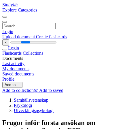
Study
lib
Explore Categories
Login
Upload document
Create flashcards
×
Login
Flashcards
Collections
Documents
Last activity
My documents
Saved documents
Profile
Add to ...
Add to collection(s)
Add to saved
Samhällsvetenskap
Psykologi
Utvecklingspsykologi
Frågor inför första ansökan om