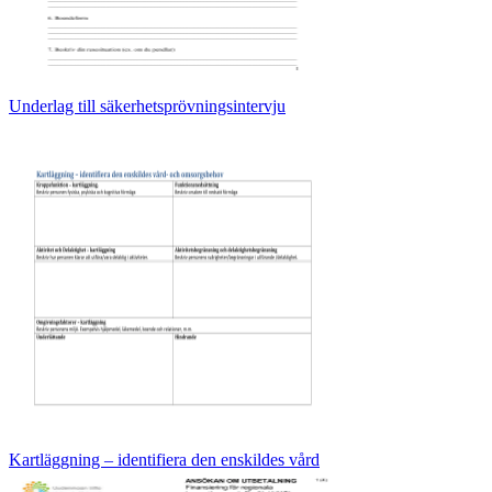
Underlag till säkerhetsprövningsintervju
Kartläggning – identifiera den enskildes vård