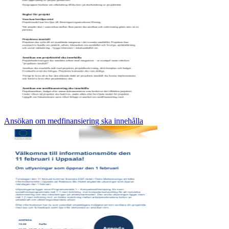
Ansökan om medfinansiering ska innehålla