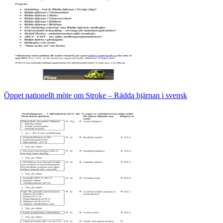
Öppet nationellt möte om Stroke – Rädda hjärnan i svensk