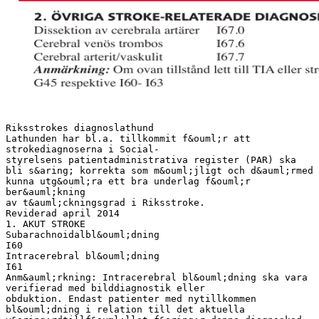
Riksstrokes diagnoslathund
Lathunden har bl.a. tillkommit f&ouml;r att
strokediagnoserna i Social-
styrelsens patientadministrativa register (PAR) ska
bli s&aring; korrekta som m&ouml;jligt och d&auml;rmed
kunna utg&ouml;ra ett bra underlag f&ouml;r
ber&auml;kning
av t&auml;ckningsgrad i Riksstroke.
Reviderad april 2014
1. AKUT STROKE
Subarachnoidalbl&ouml;dning
I60
Intracerebral bl&ouml;dning
I61
Anm&auml;rkning: Intracerebral bl&ouml;dning ska vara
verifierad med bilddiagnostik eller
obduktion. Endast patienter med nytillkommen
bl&ouml;dning i relation till det aktuella