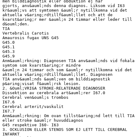
men bilddiagnostik eller obduktion ej har
gjorts, anv&auml;nds denna diagnos. Liksom vid I63
kr&auml;vs att symtomen &auml;r nytillkomna vid det
aktuella v&aring;rdtillf&auml;llet och att de
kvarst&aring;r mer &auml;n 24 timmar eller leder till
d&ouml;den.
TIA
Vertebralis Carotis
Amaurosis fugax UNS G45
G45.0
G45.1
G45.3
G45.9
Anm&auml;rkning: Diagnosen TIA anv&auml;nds vid fokala
symtom som kvarst&aring;r mindre
&auml;n 24 timmar och som &auml;r nytillkomna vid det
aktuella v&aring;rdtillf&auml;llet. Diagnosen
TIA anv&auml;nds &auml;ven om bilddiagnostik
p&aring;visat f&auml;rsk lesion.
2. &Ouml;VRIGA STROKE-RELATERADE DIAGNOSER
Dissektion av cerebrala art&auml;rer I67.0
Cerebral ven&ouml;s trombos
I67.6
Cerebral arterit/vaskulit
I67.7
Anm&auml;rkning: Om ovan tillst&aring;nd lett till TIA
eller stroke &auml;r huvuddiagnos
G45 respektive I60- I63
3. OCKLUSION ELLER STENOS SOM EJ LETT TILL CEREBRAL
INFARKT