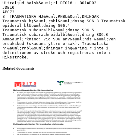
Ultraljud halsk&auml;rl DT016 + B01AD02
JDB10
AP073
8. TRAUMATISKA HJ&Auml;RNBL&Ouml;DNINGAR
Traumatisk hj&auml;rnbl&ouml;dning S06.3 Traumatisk
epidural bl&ouml;dning S06.4
Traumatisk subduralbl&ouml;dning S06.5
Traumatisk subarachnoidalbl&ouml;dning S06.6
Anm&auml;rkning: Vid S06 anv&auml;nds &auml;ven
orsakskod (skadans yttre orsak). Traumatiska
hj&auml;rnbl&ouml;dningar ing&aring;r inte i
definitionen av stroke och registreras inte i
Related documents