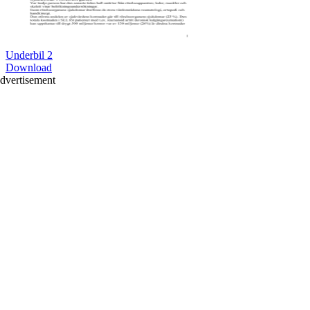
Underbil 2
Download
dvertisement