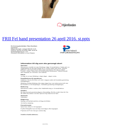
FRII Fel hand presentation 26 april 2016. st.pptx