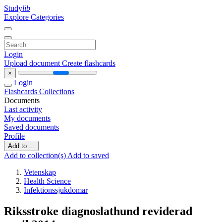
Study
lib
Explore Categories
Login
Upload document
Create flashcards
×
Login
Flashcards
Collections
Documents
Last activity
My documents
Saved documents
Profile
Add to ...
Add to collection(s)
Add to saved
Vetenskap
Health Science
Infektionssjukdomar
Riksstroke diagnoslathund reviderad