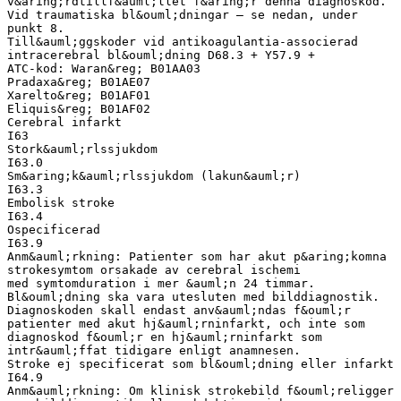
v&aring;rdtillf&auml;llet f&aring;r denna diagnoskod.
Vid traumatiska bl&ouml;dningar – se nedan, under
punkt 8.
Till&auml;ggskoder vid antikoagulantia-associerad
intracerebral bl&ouml;dning D68.3 + Y57.9 +
ATC-kod: Waran&reg; B01AA03
Pradaxa&reg; B01AE07
Xarelto&reg; B01AF01
Eliquis&reg; B01AF02
Cerebral infarkt
I63
Stork&auml;rlssjukdom
I63.0
Sm&aring;k&auml;rlssjukdom (lakun&auml;r)
I63.3
Embolisk stroke
I63.4
Ospecificerad
I63.9
Anm&auml;rkning: Patienter som har akut p&aring;komna
strokesymtom orsakade av cerebral ischemi
med symtomduration i mer &auml;n 24 timmar.
Bl&ouml;dning ska vara utesluten med bilddiagnostik.
Diagnoskoden skall endast anv&auml;ndas f&ouml;r
patienter med akut hj&auml;rninfarkt, och inte som
diagnoskod f&ouml;r en hj&auml;rninfarkt som
intr&auml;ffat tidigare enligt anamnesen.
Stroke ej specificerat som bl&ouml;dning eller infarkt
I64.9
Anm&auml;rkning: Om klinisk strokebild f&ouml;religger