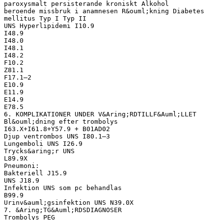
paroxysmalt persisterande kroniskt Alkohol
beroende missbruk i anamnesen R&ouml;kning Diabetes
mellitus Typ I Typ II
UNS Hyperlipidemi I10.9
I48.9
I48.0
I48.1
I48.2
F10.2
Z81.1
F17.1–2
E10.9
E11.9
E14.9
E78.5
6. KOMPLIKATIONER UNDER V&Aring;RDTILLF&Auml;LLET
Bl&ouml;dning efter trombolys
I63.X+I61.8+Y57.9 + B01AD02
Djup ventrombos UNS I80.1–3
Lungemboli UNS I26.9
Trycks&aring;r UNS
L89.9X
Pneumoni:
Bakteriell J15.9
UNS J18.9
Infektion UNS som pc behandlas
B99.9
Urinv&auml;gsinfektion UNS N39.0X
7. &Aring;TG&Auml;RDSDIAGNOSER
Trombolys PEG