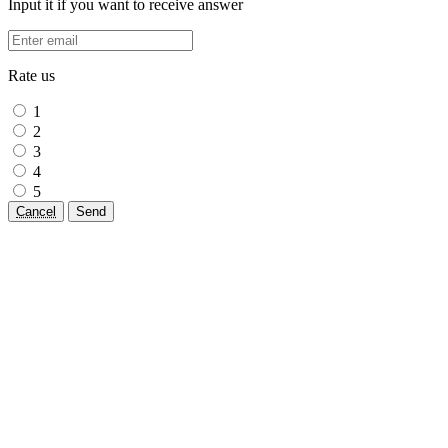
Input it if you want to receive answer
Rate us
1
2
3
4
5
Cancel
Send