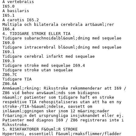
A vertebralis
I65.0
A basilaris
I65.1
A carotis I65.2
Multipla och bilaterala cerebrala art&auml;rer
I66.4
4. TIDIGARE STROKE ELLER TIA
Tidigare subarachnoidalbl&ouml;dning med sequelae
I69.0
Tidigare intracerebral bl&ouml;dning med sequelae
I69.1
Tidigare cerebral infarkt med sequelae
I69.3
Tidigare stroke med sequelae I69.4
Tidigare stroke utan sequelae
Z86.7C
Tidigare TIA
Z86.6A
Anm&auml;rkning: Riksstroke rekommenderar att I69 /
Z86 vid behov anv&auml;nds som bidiagnos
n&auml;r patienter som tidigare haft en stroke
respektive TIA rehospitaliseras utan att ha en ny
stroke-/TIA-h&auml;ndelse, oavsett om
inl&auml;ggningen sker inom 12 m&aring;nader
fr&aring;n det ursprungliga insjuknandet eller ej.
Patienter med diagnos I69 / Z86 registreras inte i
Riksstroke.
5. RISKFAKTORER F&Ouml;R STROKE
Hypertoni, essentiell F&ouml;rmaksflimmer/fladder