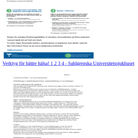
Verktyg för bättre hälsa! 1 2 3 4 - Sahlgrenska Universitetssjukhuset