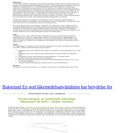
Bakgrund En god läkemedelsanvändning har betydelse för