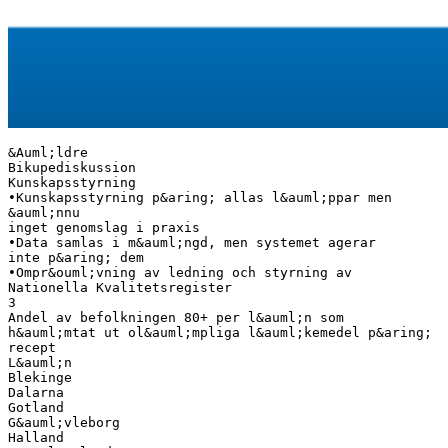
&Auml;ldre
Bikupediskussion
Kunskapsstyrning
•Kunskapsstyrning p&aring; allas l&auml;ppar men
&auml;nnu
inget genomslag i praxis
•Data samlas i m&auml;ngd, men systemet agerar
inte p&aring; dem
•Ompr&ouml;vning av ledning och styrning av
Nationella Kvalitetsregister
3
Andel av befolkningen 80+ per l&auml;n som
h&auml;mtat ut ol&auml;mpliga l&auml;kemedel p&aring;
recept
L&auml;n
Blekinge
Dalarna
Gotland
G&auml;vleborg
Halland