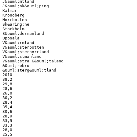
J&auml;mtland
J&ouml;nk&ouml;ping
Kalmar
Kronoberg
Norrbotten
Sk&aring;ne
Stockholm
S&ouml;dermanland
Uppsala
V&auml;rmland
V&auml;sterbotten
V&auml;sternorrland
V&auml;stmanland
V&auml;stra G&ouml;taland
&Ouml;rebro
&Ouml;sterg&ouml;tland
2010
38,2
29,8
28,6
26,0
30,2
28,4
35,4
30,6
28,9
33,9
33,3
28,0
25,5