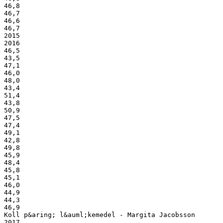
46,8
46,7
46,6
46,7
2015
2016
46,5
43,5
47,1
46,0
48,0
43,4
51,4
43,8
50,9
47,5
47,4
49,1
42,8
49,8
45,9
48,4
45,8
45,1
46,0
44,9
44,3
46,9
Koll p&aring; l&auml;kemedel - Margita Jacobsson
2017