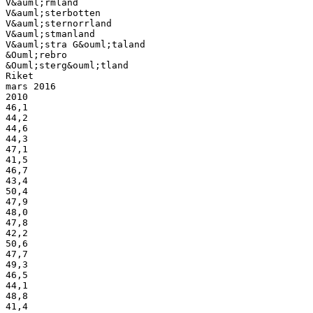
V&auml;rmland
V&auml;sterbotten
V&auml;sternorrland
V&auml;stmanland
V&auml;stra G&ouml;taland
&Ouml;rebro
&Ouml;sterg&ouml;tland
Riket
mars 2016
2010
46,1
44,2
44,6
44,3
47,1
41,5
46,7
43,4
50,4
47,9
48,0
47,8
42,2
50,6
47,7
49,3
46,5
44,1
48,8
41,4