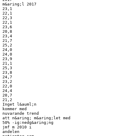
m&aring;l 2017
23,1
22,1
22,3
22,1
23,6
20,8
23,4
21,7
25,2
24,0
24,0
23,9
21,1
25,3
23,8
24,7
23,2
22,0
24,4
20,7
21,2
Inget l&auml;n
kommer med
nuvarande trend
att n&aring; m&aring;let med
50% -ig:nedg&aring;ng
jmf m 2010 i
andelen