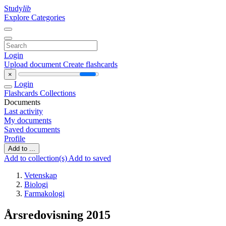
Study
lib
Explore Categories
Login
Upload document
Create flashcards
×
Login
Flashcards
Collections
Documents
Last activity
My documents
Saved documents
Profile
Add to ...
Add to collection(s)
Add to saved
Vetenskap
Biologi
Farmakologi
Årsredovisning 2015