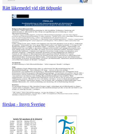
Rätt läkemedel vid rätt tidpunkt
förslag - Insyn Sverige