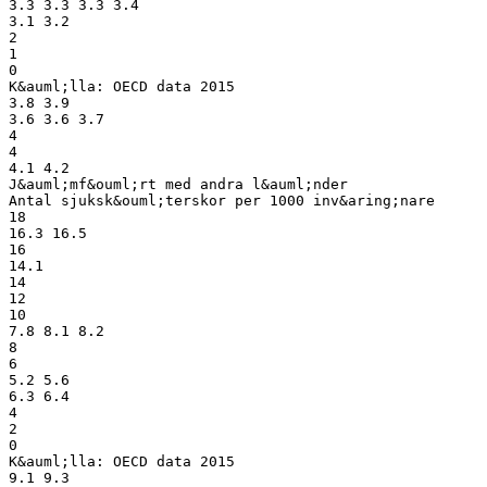
3.3 3.3 3.3 3.4
3.1 3.2
2
1
0
K&auml;lla: OECD data 2015
3.8 3.9
3.6 3.6 3.7
4
4
4.1 4.2
J&auml;mf&ouml;rt med andra l&auml;nder
Antal sjuksk&ouml;terskor per 1000 inv&aring;nare
18
16.3 16.5
16
14.1
14
12
10
7.8 8.1 8.2
8
6
5.2 5.6
6.3 6.4
4
2
0
K&auml;lla: OECD data 2015
9.1 9.3