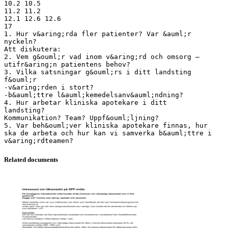
10.2 10.5
11.2 11.2
12.1 12.6 12.6
17
1. Hur v&aring;rda fler patienter? Var &auml;r
nyckeln?
Att diskutera:
2. Vem g&ouml;r vad inom v&aring;rd och omsorg –
utifr&aring;n patientens behov?
3. Vilka satsningar g&ouml;rs i ditt landsting
f&ouml;r
-v&aring;rden i stort?
-b&auml;ttre l&auml;kemedelsanv&auml;ndning?
4. Hur arbetar kliniska apotekare i ditt
landsting?
Kommunikation? Team? Uppf&ouml;ljning?
5. Var beh&ouml;ver kliniska apotekare finnas, hur
ska de arbeta och hur kan vi samverka b&auml;ttre i
Related documents