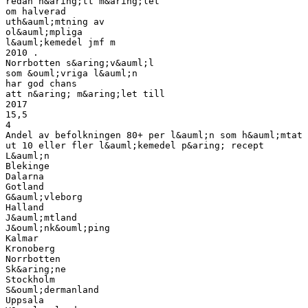
redan n&aring;tt m&aring;let
om halverad
uth&auml;mtning av
ol&auml;mpliga
l&auml;kemedel jmf m
2010 .
Norrbotten s&aring;v&auml;l
som &ouml;vriga l&auml;n
har god chans
att n&aring; m&aring;let till
2017
15,5
4
Andel av befolkningen 80+ per l&auml;n som h&auml;mtat
ut 10 eller fler l&auml;kemedel p&aring; recept
L&auml;n
Blekinge
Dalarna
Gotland
G&auml;vleborg
Halland
J&auml;mtland
J&ouml;nk&ouml;ping
Kalmar
Kronoberg
Norrbotten
Sk&aring;ne
Stockholm
S&ouml;dermanland
Uppsala