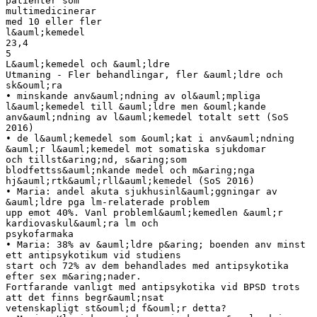
patienter som
multimedicinerar
med 10 eller fler
l&auml;kemedel
23,4
5
L&auml;kemedel och &auml;ldre
Utmaning - Fler behandlingar, fler &auml;ldre och
sk&ouml;ra
• minskande anv&auml;ndning av ol&auml;mpliga
l&auml;kemedel till &auml;ldre men &ouml;kande
anv&auml;ndning av l&auml;kemedel totalt sett (SoS
2016)
• de l&auml;kemedel som &ouml;kat i anv&auml;ndning
&auml;r l&auml;kemedel mot somatiska sjukdomar
och tillst&aring;nd, s&aring;som
blodfettss&auml;nkande medel och m&aring;nga
hj&auml;rtk&auml;rll&auml;kemedel (SoS 2016)
• Maria: andel akuta sjukhusinl&auml;ggningar av
&auml;ldre pga lm-relaterade problem
upp emot 40%. Vanl probleml&auml;kemedlen &auml;r
kardiovaskul&auml;ra lm och
psykofarmaka
• Maria: 38% av &auml;ldre p&aring; boenden anv minst
ett antipsykotikum vid studiens
start och 72% av dem behandlades med antipsykotika
efter sex m&aring;nader.
Fortfarande vanligt med antipsykotika vid BPSD trots
att det finns begr&auml;nsat
vetenskapligt st&ouml;d f&ouml;r detta?