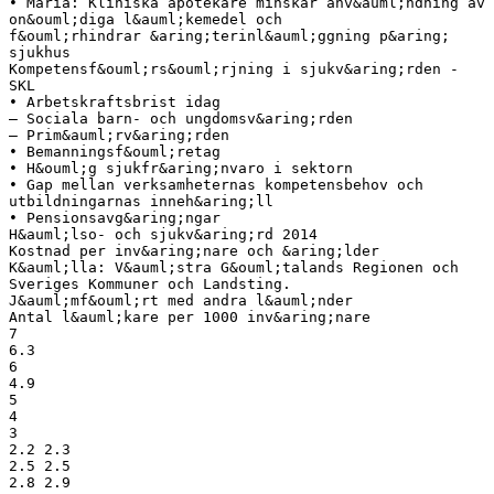
• Maria: Kliniska apotekare minskar anv&auml;ndning av
on&ouml;diga l&auml;kemedel och
f&ouml;rhindrar &aring;terinl&auml;ggning p&aring;
sjukhus
Kompetensf&ouml;rs&ouml;rjning i sjukv&aring;rden -
SKL
• Arbetskraftsbrist idag
– Sociala barn- och ungdomsv&aring;rden
– Prim&auml;rv&aring;rden
• Bemanningsf&ouml;retag
• H&ouml;g sjukfr&aring;nvaro i sektorn
• Gap mellan verksamheternas kompetensbehov och
utbildningarnas inneh&aring;ll
• Pensionsavg&aring;ngar
H&auml;lso- och sjukv&aring;rd 2014
Kostnad per inv&aring;nare och &aring;lder
K&auml;lla: V&auml;stra G&ouml;talands Regionen och
Sveriges Kommuner och Landsting.
J&auml;mf&ouml;rt med andra l&auml;nder
Antal l&auml;kare per 1000 inv&aring;nare
7
6.3
6
4.9
5
4
3
2.2 2.3
2.5 2.5
2.8 2.9