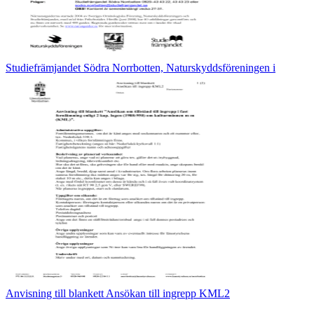
Studiefrämjandet Södra Norrbotten, Naturskyddsföreningen i
Anvisning till blankett Ansökan till ingrepp KML2