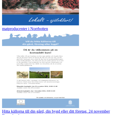
matproducenter i Norrbotten
Hitta källorna till din gård, din bygd eller ditt företag. 24 november