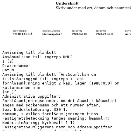
Anvisning till blankett
Ans&ouml;kan till ingrepp KML2
1 (2)
Diarienummer
Datum
Anvisning till blankett ”Ans&ouml;kan om
tillst&aring;nd till ingrepp i fast
fornl&auml;mning enligt 2 kap. lagen (1988:950) om
kulturminnen m m
(KML)”.
Administrativa uppgifter:
Fornl&auml;mningsnummer, om det &auml;r k&auml;nt
anges med sockennamn och ett nummer efter,
tex. Nederlule&aring; 330:1.
Kommun, i vilken fornl&auml;mningen finns.
Fastighetsbeteckning (anges s&aring; h&auml;r:
Nederlule&aring; kyrkovall 1:1)
Fastighets&auml;garens namn och adressuppgifter