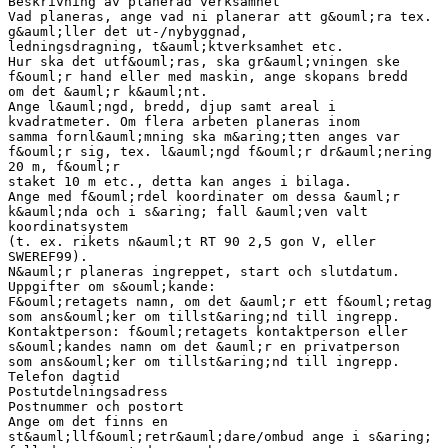
Beskrivning av planerad verksamhet
Vad planeras, ange vad ni planerar att g&ouml;ra tex.
g&auml;ller det ut-/nybyggnad,
ledningsdragning, t&auml;ktverksamhet etc.
Hur ska det utf&ouml;ras, ska gr&auml;vningen ske
f&ouml;r hand eller med maskin, ange skopans bredd
om det &auml;r k&auml;nt.
Ange l&auml;ngd, bredd, djup samt areal i
kvadratmeter. Om flera arbeten planeras inom
samma fornl&auml;mning ska m&aring;tten anges var
f&ouml;r sig, tex. l&auml;ngd f&ouml;r dr&auml;nering
20 m, f&ouml;r
staket 10 m etc., detta kan anges i bilaga.
Ange med f&ouml;rdel koordinater om dessa &auml;r
k&auml;nda och i s&aring; fall &auml;ven valt
koordinatsystem
(t. ex. rikets n&auml;t RT 90 2,5 gon V, eller
SWEREF99).
N&auml;r planeras ingreppet, start och slutdatum.
Uppgifter om s&ouml;kande:
F&ouml;retagets namn, om det &auml;r ett f&ouml;retag
som ans&ouml;ker om tillst&aring;nd till ingrepp.
Kontaktperson: f&ouml;retagets kontaktperson eller
s&ouml;kandes namn om det &auml;r en privatperson
som ans&ouml;ker om tillst&aring;nd till ingrepp.
Telefon dagtid
Postutdelningsadress
Postnummer och postort
Ange om det finns en
st&auml;llf&ouml;retr&auml;dare/ombud ange i s&aring;