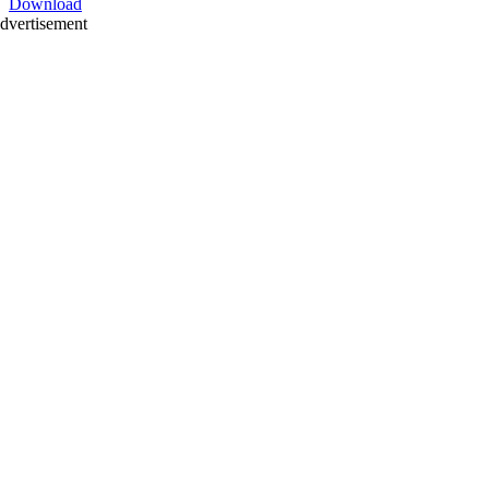
Download
dvertisement