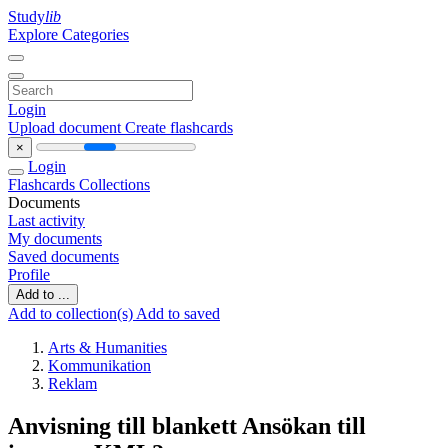
Study
lib
Explore Categories
Login
Upload document
Create flashcards
×
Login
Flashcards
Collections
Documents
Last activity
My documents
Saved documents
Profile
Add to ...
Add to collection(s)
Add to saved
Arts & Humanities
Kommunikation
Reklam
Anvisning till blankett Ansökan till