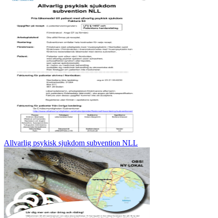
Allvarlig psykisk sjukdom subvention NLL