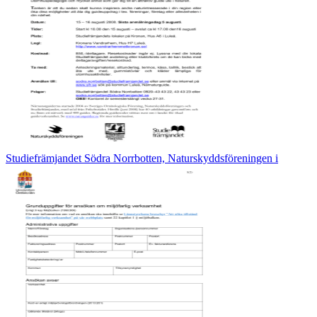
Studiefrämjandet Södra Norrbotten, Naturskyddsföreningen i