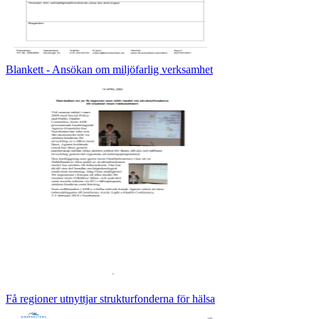
Blankett - Ansökan om miljöfarlig verksamhet
Få regioner utnyttjar strukturfonderna för hälsa