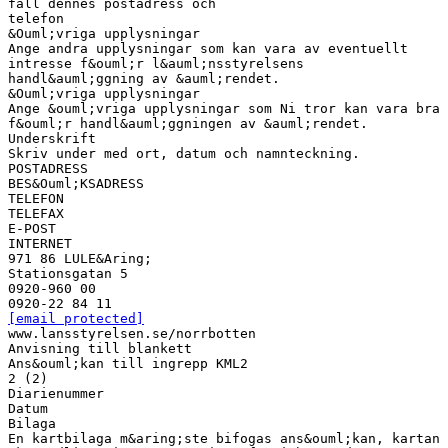
fall dennes postadress och
telefon
&Ouml;vriga upplysningar
Ange andra upplysningar som kan vara av eventuellt
intresse f&ouml;r l&auml;nsstyrelsens
handl&auml;ggning av &auml;rendet.
&Ouml;vriga upplysningar
Ange &ouml;vriga upplysningar som Ni tror kan vara bra
f&ouml;r handl&auml;ggningen av &auml;rendet.
Underskrift
Skriv under med ort, datum och namnteckning.
POSTADRESS
BES&Ouml;KSADRESS
TELEFON
TELEFAX
E-POST
INTERNET
971 86 LULE&Aring;
Stationsgatan 5
0920-960 00
[email protected]
www.lansstyrelsen.se/norrbotten
Anvisning till blankett
Ans&ouml;kan till ingrepp KML2
2 (2)
Diarienummer
Datum
Bilaga
En kartbilaga m&aring;ste bifogas ans&ouml;kan, kartan