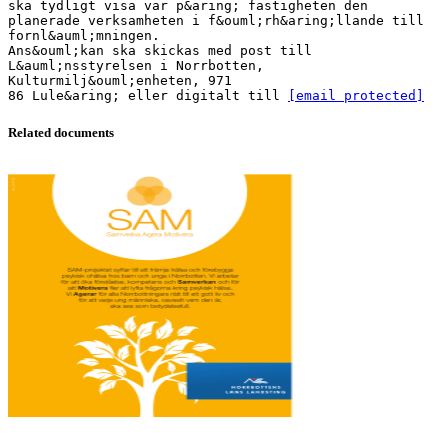
ska tydligt visa var p&aring; fastigheten den
planerade verksamheten i f&ouml;rh&aring;llande till
fornl&auml;mningen.
Ans&ouml;kan ska skickas med post till
L&auml;nsstyrelsen i Norrbotten,
Kulturmilj&ouml;enheten, 971
86 Lule&aring; eller digitalt till
[email protected]
Related documents