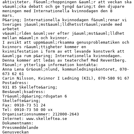
aktiviteter. F&ouml;rhoppningen &auml;r att veckan ska
v&auml;cka debatt och ge tyngd &aring;t den djupare
meningen med Internationella kvinnodagen den 8
mars.
P&aring; Internationella kvinnodagen f&ouml;renar vi
Sveriges j&auml;mst&auml;lldhetsstr&auml;vande med
arbetet
v&auml;rlden &ouml;ver efter j&auml;mst&auml;lldhet
mellan m&auml;n och kvinnor.
I avsikt att uppm&auml;rksamma genusproblematiken och
kvinnors r&auml;ttigheter kommer en
kvinnifestation i form av ett levande konstverk att
&auml;ga rum p&aring; Internationella kvinnodagen.
Denna kommer att ledas av teaterchef Med Reventberg.
F&ouml;r ytterliga information kontakta:
Anna Lena Gr&ouml;nlund, kommunledningskontoret, 070-
673 62 61
Carin Nilsson, Kvinnor I Ledning (KIL), 070-580 91 67
Postadress:
931 85 Skellefte&aring;
Bes&ouml;ksadress:
Tr&auml;dg&aring;rdsgatan 6
Skellefte&aring;
Fax: 0910-73 51 24
Tel: 0910-73 50 00 vx
Organisationsnummer: 212000-2643
Internet: www.skelleftea.se
Dokumentnamn:
Pressmeddelande
Genusveckan