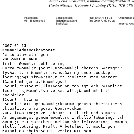
2007-01-15
Kommunledningskontoret
Personalavdelningen
PRESSMEDDELANDE
fritt f&ouml;r publicering
Hurra f&ouml;r j&auml;mst&auml;lldhetens Sverige!?
Tyv&auml;rr &auml;r ovanst&aring;ende budskap
l&aring;ngt ifr&aring;n en realitet utan snarare
t&auml;mligen avl&auml;gset.
F&ouml;rest&auml;llningar om manligt och kvinnligt
leder i sj&auml;lva verket alltj&auml;mt till
nackdelar
f&ouml;r kvinnor.
F&ouml;r att uppm&auml;rksamma genusproblematikens
aktualitet arrangeras Genusveckan
2007 fr&aring;n 26 februari till och med 8 mars.
Arrangemanget genomf&ouml;rs i Skellefte&aring; och
&auml;r ett samarbete mellan Skellefte&aring; kommun,
Skellefte&aring; Kraft, Arbetsf&ouml;rmedlingen,
Kvinnliga chefsn&auml;tverket KIL samt