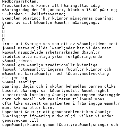
Medborgarskolan.
Presskonferens kommer att h&aring;llas idag,
m&aring;ndag den 15 januari, klockan 15.00 p&aring;
SE-banken i Skellefte&aring;.
Exemplen p&aring; hur kvinnor missgynnas p&aring;
grund av sitt k&ouml;n &auml;r m&aring;nga:




trots att Sverige ses som ett av v&auml;rldens mest
j&auml;mst&auml;llda l&auml;nder har vi den mest
k&ouml;nsuppdelade arbetsmarknaden d&auml;r
traditionella manliga yrken fortg&aring;ende
v&auml;rderas
h&ouml;gre &auml;n traditionellt kvinnliga
f&ouml;ruts&auml;ttningarna f&ouml;r kvinnor och
m&auml;ns karri&auml;r- och l&ouml;neutveckling
skiljer sig
v&auml;sentligt
p&aring; dagis och i skolan behandlas barnen olika
baserat p&aring; sin k&ouml;nstillh&ouml;righet
i medicinsk forskning &auml;r manskroppen b&aring;de
norm och modell och resultaten till&auml;mpas
ofta lika oavsett om patienten i fr&aring;ga &auml;r
man, kvinna eller barn.
Uppenbart &auml;r att genusproblematiken &auml;r
l&aring;ngt ifr&aring;n d&ouml;d, vilket vi under
genusveckan vill
uppm&auml;rksamma genom f&ouml;rel&auml;sningar och