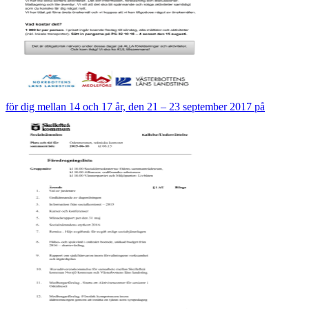
för dig mellan 14 och 17 år, den 21 – 23 september 2017 på