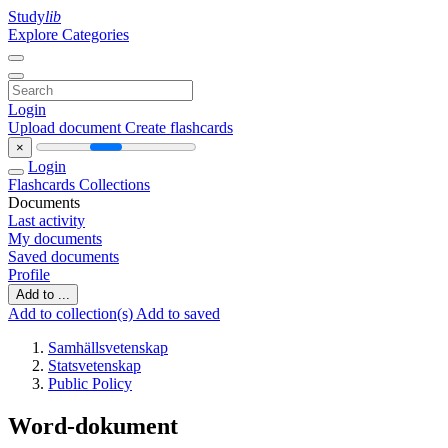
Study
lib
Explore Categories
Login
Upload document
Create flashcards
×
Login
Flashcards
Collections
Documents
Last activity
My documents
Saved documents
Profile
Add to ...
Add to collection(s)
Add to saved
Samhällsvetenskap
Statsvetenskap
Public Policy
Word-dokument