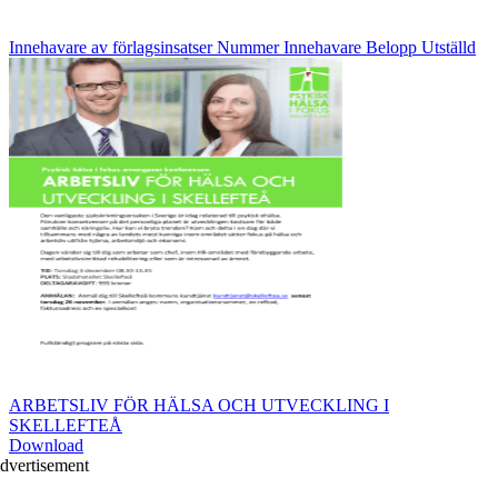
Innehavare av förlagsinsatser Nummer Innehavare Belopp Utställd
ARBETSLIV FÖR HÄLSA OCH UTVECKLING I
SKELLEFTEÅ
Download
dvertisement