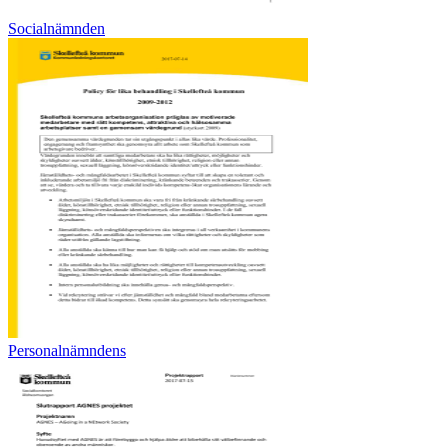
Socialnämnden
Personalnämndens