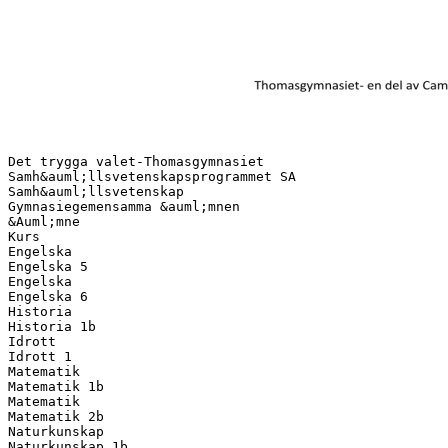
Det trygga valet-Thomasgymnasiet
Samh&auml;llsvetenskapsprogrammet SA
Samh&auml;llsvetenskap
Gymnasiegemensamma &auml;mnen
&Auml;mne
Kurs
Engelska
Engelska 5
Engelska
Engelska 6
Historia
Historia 1b
Idrott
Idrott 1
Matematik
Matematik 1b
Matematik
Matematik 2b
Naturkunskap
Naturkunskap 1b