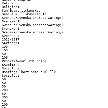
Religion
Religion1
Samh&auml;llskunskap
Samh&auml;llskunskap 1b
Svenska/Svenska andraspr&aring;k
Svenska 1
Svenska/Svenska andraspr&aring;k
Svenska 2
Svenska/Svenska andraspr&aring;k
Svenska 3
2016/2017
&Aring;r1
100
100
50
100
Programf&ouml;rdjupning
&Auml;mne
Sociologi
H&aring;llbart samh&auml;lle
Sociologi
50
50
50
200
50
300
50
100