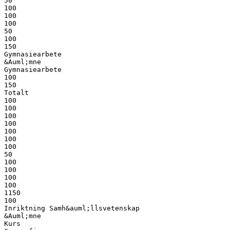
50
100
100
100
50
100
150
Gymnasiearbete
&Auml;mne
Gymnasiearbete
100
150
Totalt
100
100
100
100
100
100
100
50
100
100
100
100
1150
100
Inriktning Samh&auml;llsvetenskap
&Auml;mne
Kurs