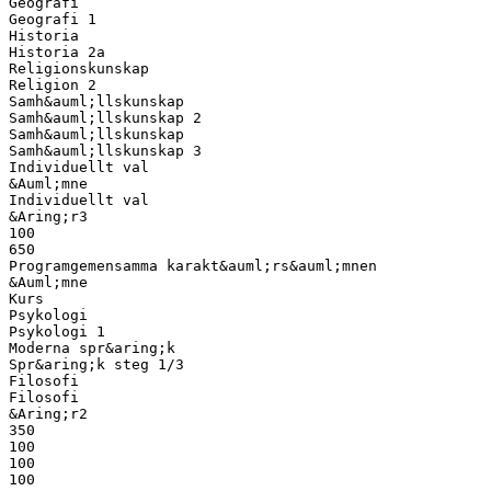
Geografi
Geografi 1
Historia
Historia 2a
Religionskunskap
Religion 2
Samh&auml;llskunskap
Samh&auml;llskunskap 2
Samh&auml;llskunskap
Samh&auml;llskunskap 3
Individuellt val
&Auml;mne
Individuellt val
&Aring;r3
100
650
Programgemensamma karakt&auml;rs&auml;mnen
&Auml;mne
Kurs
Psykologi
Psykologi 1
Moderna spr&aring;k
Spr&aring;k steg 1/3
Filosofi
Filosofi
&Aring;r2
350
100
100
100