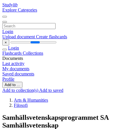
Study
lib
Explore Categories
Login
Upload document
Create flashcards
×
Login
Flashcards
Collections
Documents
Last activity
My documents
Saved documents
Profile
Add to ...
Add to collection(s)
Add to saved
Arts & Humanities
Filosofi
Samhällsvetenskapsprogrammet SA
Samhällsvetenskap