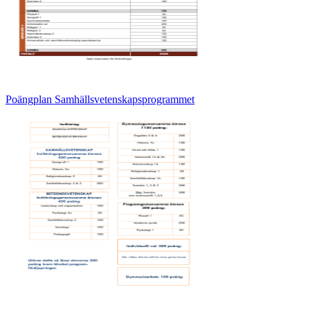
Poängplan Samhällsvetenskapsprogrammet