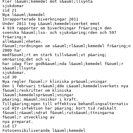
Fler l&auml;kemedel mot s&auml;llsynta
sjukdomar
sid 21
Nya l&auml;kemedel
Inrapporterade biverkningar 2011
Under 2011 tog L&auml;kemedelsverket emot
4 919 rapporter om biverkningar fr&aring;n den
svenska h&auml;lso- och sjukv&aring;rden och 597
fr&aring;n
allm&auml;nheten.
F&ouml;rordningen om s&auml;rl&auml;kemedel fr&aring;n
2000 har
medf&ouml;rt en stark tillv&auml;xt p&aring;
omr&aring;det och vi
har idag fler godk&auml;nda l&auml;kemedel f&ouml;r
s&auml;llsynta
sjukdomar.
sid 30
Nya regler f&ouml;r kliniska pr&ouml;vningar
Den 1 februari tr&auml;dde L&auml;kemedelsverkets nya
f&ouml;reskrifter om kliniska
l&auml;kemedelspr&ouml;vningar
p&aring; m&auml;nniskor i kraft.
Tillg&aring;ngen till effektiva behandlingsalternativ
vid HIV-infektion har p&aring; kort tid radikalt
f&ouml;r&auml;ndrat f&ouml;ruts&auml;ttningarna
f&ouml;r utveckling av
nya preparat.
sid 17
Fotosensibiliserande l&auml;kemedel