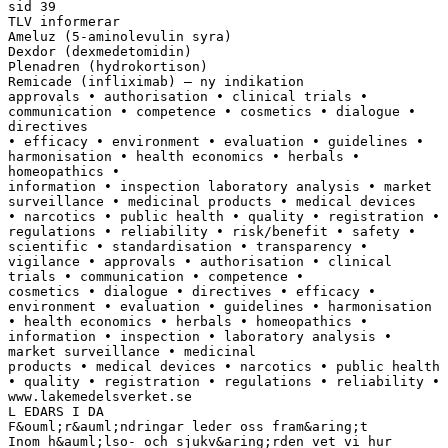
sid 39
TLV informerar
Ameluz (5-aminolevulin syra)
Dexdor (dexmedetomidin)
Plenadren (hydrokortison)
Remicade (infliximab) – ny indikation
approvals • authorisation • clinical trials •
communication • competence • cosmetics • dialogue •
directives
• efficacy • environment • evaluation • guidelines •
harmonisation • health economics • herbals •
homeopathics •
information • inspection laboratory analysis • market
surveillance • medicinal products • medical devices
• narcotics • public health • quality • registration •
regulations • reliability • risk/benefit • safety •
scientific • standardisation • transparency •
vigilance • approvals • authorisation • clinical
trials • communication • competence •
cosmetics • dialogue • directives • efficacy •
environment • evaluation • guidelines • harmonisation
• health economics • herbals • homeopathics •
information • inspection • laboratory analysis •
market surveillance • medicinal
products • medical devices • narcotics • public health
• quality • registration • regulations • reliability •
www.lakemedelsverket.se
L EDARS I DA
F&ouml;r&auml;ndringar leder oss fram&aring;t
Inom h&auml;lso- och sjukv&aring;rden vet vi hur