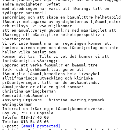
andra myndigheter. Syftet
med utredningen har varit att f&aring; till en
tydligare nationell
samordning och att skapa en b&auml;ttre helhetsbild
f&ouml;r mottagarna av myndigheternas tj&auml;nster
och tillsyn. Vi v&auml;lkomnar
att en &ouml;versyn g&ouml;rs med m&aring;let att
f&aring; ett b&auml;ttre helhetsperspektiv i
v&aring;rden.
Vi vet inte &auml;nnu hur regeringen kommer att
hantera utredningen och dess f&ouml;rslag och inte
heller vilka beslut som
kommer att tas. Tills vi vet det kommer vi att
forts&auml;tta v&aring;rt
uppdrag att verka f&ouml;r en b&auml;ttre
folk- och djurh&auml;lsa, genom att
f&ouml;lja l&auml;kemedlens hela livscykel
alltifr&aring;n utveckling och kliniska
pr&ouml;vningar, till hur de anv&auml;nds.
&Ouml;nskar er alla en glad sommar!
Christina &Aring;kerman
Generaldirekt&ouml;r
Ansvarig utgivare: Christina R&aring;ngemark
&Aring;kerman
Information fr&aring;n L&auml;kemedelsverket
Box 26, 751 03 Uppsala
Telefon 018-17 46 00
Telefax 018-54 85 66
E-post:
[email protected]