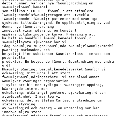
detta nummer, var den nya f&ouml;rordning om
s&auml;rl&auml;kemedel
som tillkom i EU 2000 f&ouml;r att stimulera
l&auml;kemedelsf&ouml;retagen att utveckla
l&auml;kemedel f&ouml;r patienter med ovanliga
sjukdoms-tillst&aring;nd. En uppf&ouml;ljning av vad
denna nya f&ouml;rordning
inneburit visar p&aring; en konstant
upp&aring;tg&aring;ende kurva. Fr&aring;n att
ha haft en handfull l&auml;kemedel f&ouml;r
s&auml;llsynta sjukdomar har vi
idag n&auml;ra 70 godk&auml;nda s&auml;rl&auml;kemedel
p&aring; marknaden, och
betydligt fler substanser &auml;r klassificerade som
potentiella
produkter. En betydande f&ouml;r&auml;ndring med andra
ord!
H&auml;r p&aring; L&auml;kemedelsverket &auml;r vi
ocks&aring; mitt uppe i ett stort
f&ouml;r&auml;ndringsarbete. Vi ser bland annat
&ouml;ver v&aring;r organisation
i syfte att bli mer tydliga i v&aring;rt uppdrag,
b&aring;de internt men
ocks&aring; ut&aring;t gentemot sjukv&aring;rd och
allm&auml;nhet. I maj tog vi
ocks&aring; del av Stefan Carlssons utredning om
statens styrning
av v&aring;rd och omsorg – en utredning som kan
inneb&auml;ra stora
f&ouml;r&auml;ndringar f&ouml;r oss och m&aring;nga