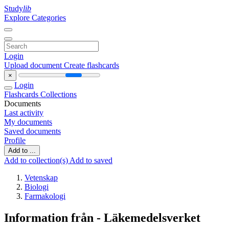
Study
lib
Explore Categories
Login
Upload document
Create flashcards
×
Login
Flashcards
Collections
Documents
Last activity
My documents
Saved documents
Profile
Add to ...
Add to collection(s)
Add to saved
Vetenskap
Biologi
Farmakologi
Information från - Läkemedelsverket