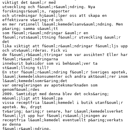
viktigt det &auml;r med
utveckling och f&ouml;r&auml;ndring. Nya
forskningsr&ouml;n, rapporter
och utredningar hj&auml;lper oss att skapa en
effektivare v&aring;rd och
en mer rationell l&auml;kemedelsanv&auml;ndning. Men
p&aring; samma s&auml;tt
som f&ouml;r&auml;ndringar &auml;r en
f&ouml;ruts&auml;ttning f&ouml;r utveckling &auml;r
det
lika viktigt att f&ouml;r&auml;ndringar f&ouml;ljs upp
och utv&auml;rderas. Fick vi
de f&ouml;rb&auml;ttringar som var avsikten? Eller har
f&ouml;r&auml;ndringarna
inneburit baksidor som vi beh&ouml;ver ta
st&auml;llning till?
En stor f&ouml;r&auml;ndring f&ouml;r Sveriges apotek,
l&auml;kemedelskonsumenter och andra akt&ouml;rer inom
l&auml;kemedelsomr&aring;det
var omregleringen av apoteksmarknaden som
genomf&ouml;rdes
2009. Samtidigt med denna blev det ocks&aring;
m&ouml;jligt att k&ouml;pa
vissa receptfria l&auml;kemedel i butik utanf&ouml;r
apotek. Nu, drygt
tv&aring; &aring;r senare, har L&auml;kemedelsverket
f&ouml;ljt upp hur f&ouml;rs&auml;ljningen av
receptfria l&auml;kemedel eventuellt p&aring;verkats
av denna
f&ouml;r&auml;ndring.