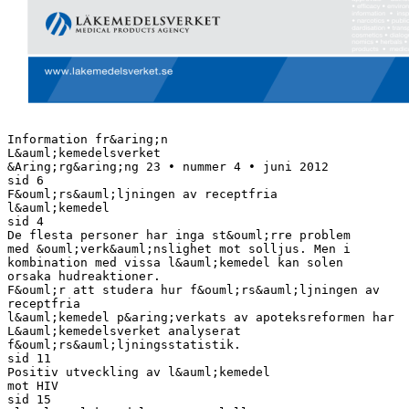
Information fr&aring;n
L&auml;kemedelsverket
&Aring;rg&aring;ng 23 • nummer 4 • juni 2012
sid 6
F&ouml;rs&auml;ljningen av receptfria
l&auml;kemedel
sid 4
De flesta personer har inga st&ouml;rre problem
med &ouml;verk&auml;nslighet mot solljus. Men i
kombination med vissa l&auml;kemedel kan solen
orsaka hudreaktioner.
F&ouml;r att studera hur f&ouml;rs&auml;ljningen av
receptfria
l&auml;kemedel p&aring;verkats av apoteksreformen har
L&auml;kemedelsverket analyserat
f&ouml;rs&auml;ljningsstatistik.
sid 11
Positiv utveckling av l&auml;kemedel
mot HIV
sid 15