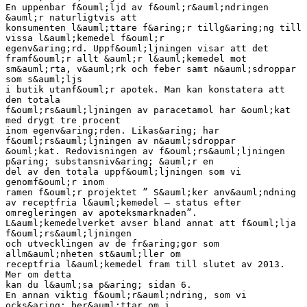
En uppenbar f&ouml;ljd av f&ouml;r&auml;ndringen
&auml;r naturligtvis att
konsumenten l&auml;ttare f&aring;r tillg&aring;ng till
vissa l&auml;kemedel f&ouml;r
egenv&aring;rd. Uppf&ouml;ljningen visar att det
framf&ouml;r allt &auml;r l&auml;kemedel mot
sm&auml;rta, v&auml;rk och feber samt n&auml;sdroppar
som s&auml;ljs
i butik utanf&ouml;r apotek. Man kan konstatera att
den totala
f&ouml;rs&auml;ljningen av paracetamol har &ouml;kat
med drygt tre procent
inom egenv&aring;rden. Likas&aring; har
f&ouml;rs&auml;ljningen av n&auml;sdroppar
&ouml;kat. Redovisningen av f&ouml;rs&auml;ljningen
p&aring; substansniv&aring; &auml;r en
del av den totala uppf&ouml;ljningen som vi
genomf&ouml;r inom
ramen f&ouml;r projektet ” S&auml;ker anv&auml;ndning
av receptfria l&auml;kemedel – status efter
omregleringen av apoteksmarknaden”.
L&auml;kemedelverket avser bland annat att f&ouml;lja
f&ouml;rs&auml;ljningen
och utvecklingen av de fr&aring;gor som
allm&auml;nheten st&auml;ller om
receptfria l&auml;kemedel fram till slutet av 2013.
Mer om detta
kan du l&auml;sa p&aring; sidan 6.
En annan viktig f&ouml;r&auml;ndring, som vi
ocks&aring; ber&auml;ttar om i