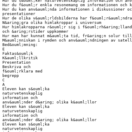
Hur du s&ouml;ker naturvetenskaplig information och anv
Hur du f&ouml;r enkla resonemang om informationen och k
Hur du kan anv&auml;nda informationen i diskussioner oc
presentationer
Hur de olika v&auml;rldsbilderna har f&ouml;r&auml;ndra
N&aring;gra olika himlakroppar i universum
Hur himlakropparna r&ouml;r sig i f&ouml;rh&aring;lland
och &aring;rstider uppkommer
Hur man har kunnat m&auml;ta tid, fr&aring;n solur till
M&auml;nniskan i rymden och anv&auml;ndningen av satell
Bed&ouml;mning:
E
Faktas&ouml;k
K&auml;llkritik
Presentation
Beskriva och
f&ouml;rklara med
begrepp
C
A
Eleven kan s&ouml;ka
naturvetenskaplig
information och
anv&auml;nder d&aring; olika k&auml;llor
Eleven kan s&ouml;ka
naturvetenskaplig
information och
anv&auml;nder d&aring; olika k&auml;llor
Eleven kan s&ouml;ka
naturvetenskaplig