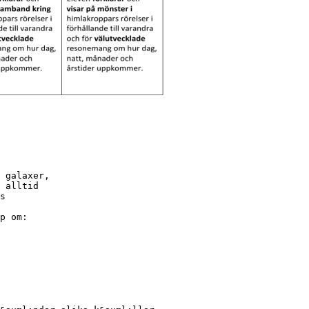
 galaxer,
 alltid
s
p om: