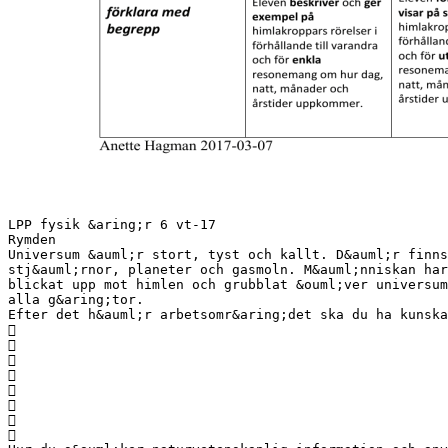
LPP fysik &aring;r 6 vt-17
Rymden
Universum &auml;r stort, tyst och kallt. D&auml;r finns
stj&auml;rnor, planeter och gasmoln. M&auml;nniskan har
blickat upp mot himlen och grubblat &ouml;ver universum
alla g&aring;tor.
Efter det h&auml;r arbetsomr&aring;det ska du ha kunska







