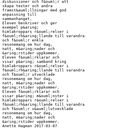
diskussioner och f&ouml;r att
skapa texter och andra
framst&auml;llningar med god
anpassning till
sammanhanget.
Eleven beskriver och ger
exempel p&aring;
himlakroppars r&ouml;relser i
f&ouml;rh&aring;llande till varandra
och f&ouml;r enkla
resonemang om hur dag,
natt, m&aring;nader och
&aring;rstider uppkommer.
Eleven f&ouml;rklarar och
visar p&aring; samband kring
himlakroppars r&ouml;relser i
f&ouml;rh&aring;llande till varandra
och f&ouml;r utvecklade
resonemang om hur dag,
natt, m&aring;nader och
&aring;rstider uppkommer.
Eleven f&ouml;rklarar och
visar p&aring; m&ouml;nster i
himlakroppars r&ouml;relser i
f&ouml;rh&aring;llande till varandra
och f&ouml;r v&auml;lutvecklade
resonemang om hur dag,
natt, m&aring;nader och
&aring;rstider uppkommer.