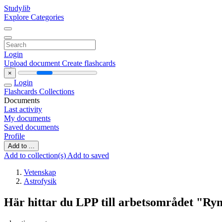
Study
lib
Explore Categories
Login
Upload document
Create flashcards
×
Login
Flashcards
Collections
Documents
Last activity
My documents
Saved documents
Profile
Add to ...
Add to collection(s)
Add to saved
Vetenskap
Astrofysik
Här hittar du LPP till arbetsområdet "R