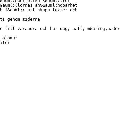
&auml;nder olika k&auml;llor
&auml;llornas anv&auml;ndbarhet
h f&ouml;r att skapa texter och
ts genom tiderna
e till varandra och hur dag, natt, m&aring;nader
 atomur
iter