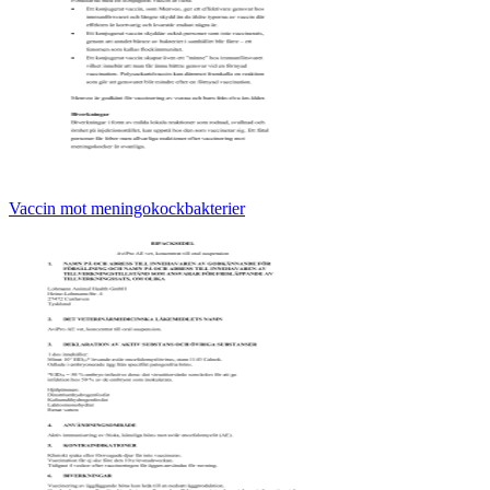
Vaccin mot meningokockbakterier