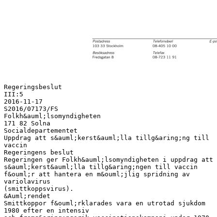
Regeringsbeslut
III:5
2016-11-17
S2016/07173/FS
Folkh&auml;lsomyndigheten
171 82 Solna
Socialdepartementet
Uppdrag att s&auml;kerst&auml;lla tillg&aring;ng till
vaccin
Regeringens beslut
Regeringen ger Folkh&auml;lsomyndigheten i uppdrag att
s&auml;kerst&auml;lla tillg&aring;ngen till vaccin
f&ouml;r att hantera en m&ouml;jlig spridning av
variolavirus
(smittkoppsvirus).
&Auml;rendet
Smittkoppor f&ouml;rklarades vara en utrotad sjukdom
1980 efter en intensiv