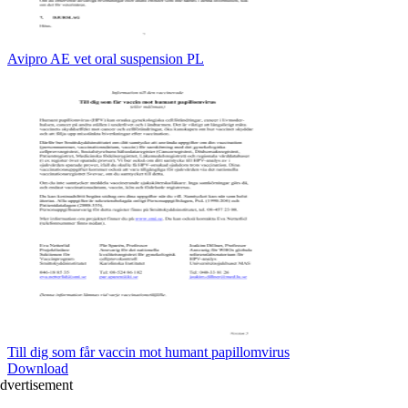
Avipro AE vet oral suspension PL
Till dig som får vaccin mot humant papillomvirus
Download
dvertisement