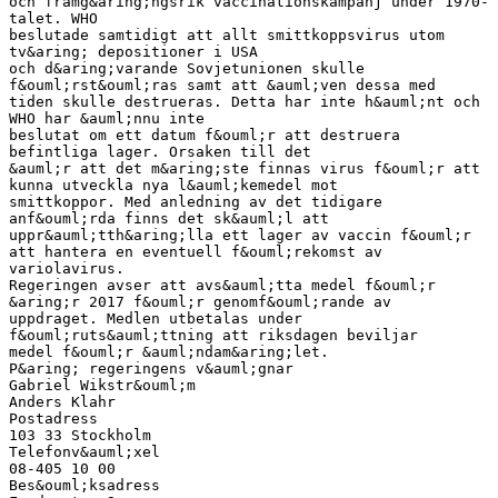
och framg&aring;ngsrik vaccinationskampanj under 1970-
talet. WHO
beslutade samtidigt att allt smittkoppsvirus utom
tv&aring; depositioner i USA
och d&aring;varande Sovjetunionen skulle
f&ouml;rst&ouml;ras samt att &auml;ven dessa med
tiden skulle destrueras. Detta har inte h&auml;nt och
WHO har &auml;nnu inte
beslutat om ett datum f&ouml;r att destruera
befintliga lager. Orsaken till det
&auml;r att det m&aring;ste finnas virus f&ouml;r att
kunna utveckla nya l&auml;kemedel mot
smittkoppor. Med anledning av det tidigare
anf&ouml;rda finns det sk&auml;l att
uppr&auml;tth&aring;lla ett lager av vaccin f&ouml;r
att hantera en eventuell f&ouml;rekomst av
variolavirus.
Regeringen avser att avs&auml;tta medel f&ouml;r
&aring;r 2017 f&ouml;r genomf&ouml;rande av
uppdraget. Medlen utbetalas under
f&ouml;ruts&auml;ttning att riksdagen beviljar
medel f&ouml;r &auml;ndam&aring;let.
P&aring; regeringens v&auml;gnar
Gabriel Wikstr&ouml;m
Anders Klahr
Postadress
103 33 Stockholm
Telefonv&auml;xel
08-405 10 00
Bes&ouml;ksadress