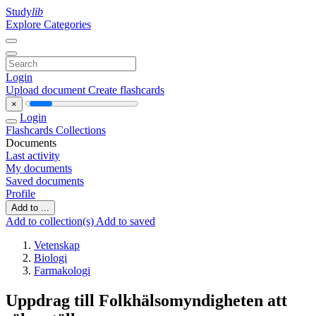
Study
lib
Explore Categories
Login
Upload document
Create flashcards
×
Login
Flashcards
Collections
Documents
Last activity
My documents
Saved documents
Profile
Add to ...
Add to collection(s)
Add to saved
Vetenskap
Biologi
Farmakologi
Uppdrag till Folkhälsomyndigheten att