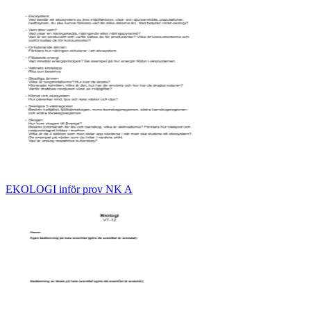
EKOLOGI inför prov NK A