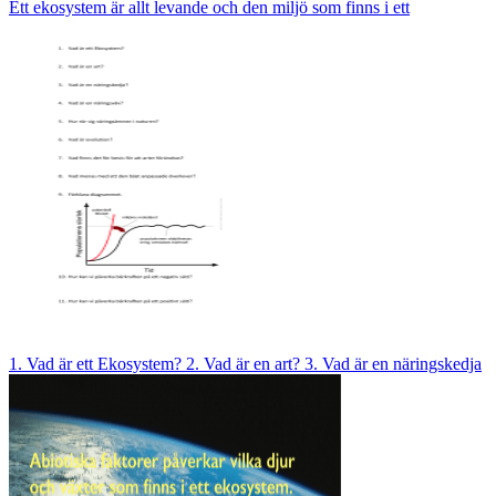
Ett ekosystem är allt levande och den miljö som finns i ett
1. Vad är ett Ekosystem? 2. Vad är en art? 3. Vad är en näringskedja