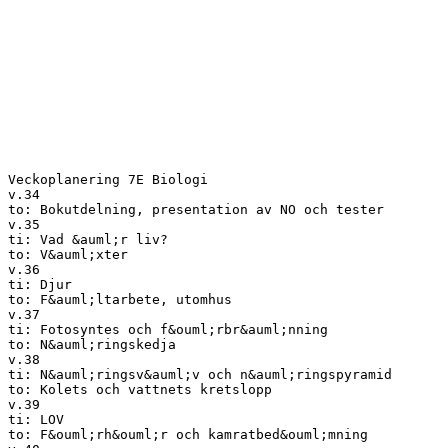
Veckoplanering 7E Biologi
v.34
to: Bokutdelning, presentation av NO och tester
v.35
ti: Vad &auml;r liv?
to: V&auml;xter
v.36
ti: Djur
to: F&auml;ltarbete, utomhus
v.37
ti: Fotosyntes och f&ouml;rbr&auml;nning
to: N&auml;ringskedja
v.38
ti: N&auml;ringsv&auml;v och n&auml;ringspyramid
to: Kolets och vattnets kretslopp
v.39
ti: LOV
to: F&ouml;rh&ouml;r och kamratbed&ouml;mning