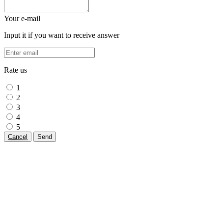
Your e-mail
Input it if you want to receive answer
Rate us
1
2
3
4
5
Cancel
Send