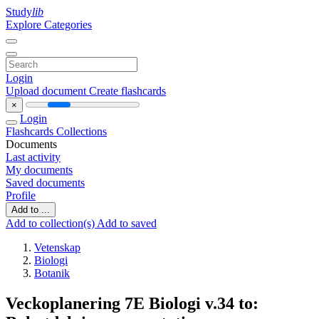
Study
lib
Explore Categories
Login
Upload document
Create flashcards
×
Login
Flashcards
Collections
Documents
Last activity
My documents
Saved documents
Profile
Add to ...
Add to collection(s)
Add to saved
Vetenskap
Biologi
Botanik
Veckoplanering 7E Biologi v.34 to: