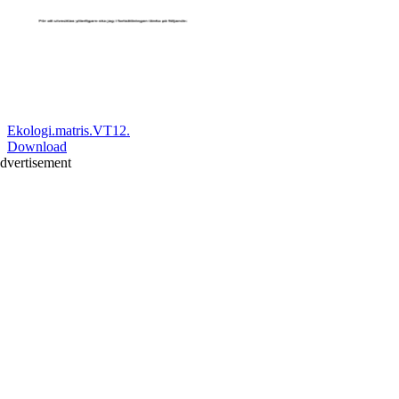
Ekologi.matris.VT12.
Download
dvertisement