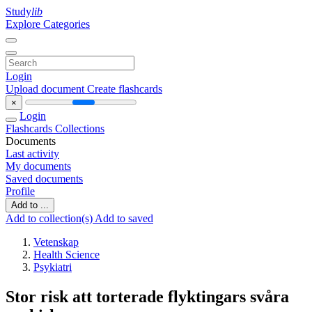
Study
lib
Explore Categories
Login
Upload document
Create flashcards
×
Login
Flashcards
Collections
Documents
Last activity
My documents
Saved documents
Profile
Add to ...
Add to collection(s)
Add to saved
Vetenskap
Health Science
Psykiatri
Stor risk att torterade flyktingars svåra