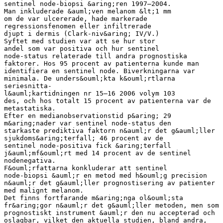
sentinel node-biopsi &aring;ren 1997–2004.
Man inkluderade &auml;ven melanom &lt;1 mm
om de var ulcererade, hade markerade
regressionsfenomen eller infiltrerade
djupt i dermis (Clark-niv&aring; IV/V.)
Syftet med studien var att se hur stor
andel som var positiva och hur sentinel
node-status relaterade till andra prognostiska
faktorer. Hos 95 procent av patienterna kunde man
identifiera en sentinel node. Biverkningarna var
minimala. De unders&ouml;kta k&ouml;rtlarna
seriesnitta-
l&auml;kartidningen nr 15–16 2006 volym 103
des, och hos totalt 15 procent av patienterna var de
metastatiska.
Efter en medianobservationstid p&aring; 29
m&aring;nader var sentinel node-status den
starkaste prediktiva faktorn n&auml;r det g&auml;ller
sjukdoms&aring;terfall; 46 procent av de
sentinel node-positiva fick &aring;terfall
j&auml;mf&ouml;rt med 14 procent av de sentinel
nodenegativa.
F&ouml;rfattarna konkluderar att sentinel
node-biopsi &auml;r en metod med h&ouml;g precision
n&auml;r det g&auml;ller prognostisering av patienter
med malignt melanom.
Det finns fortfarande m&aring;nga ol&ouml;sta
fr&aring;gor n&auml;r det g&auml;ller metoden, men som
prognostiskt instrument &auml;r den nu accepterad och
oslagbar, vilket den aktuella studien, bland andra,