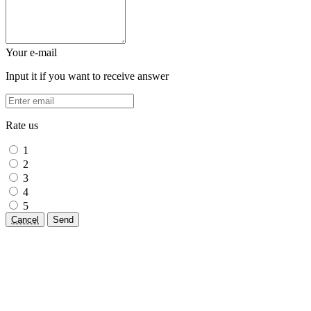
Your e-mail
Input it if you want to receive answer
Rate us
1
2
3
4
5
Cancel
Send