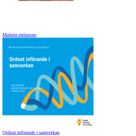
Malignt melanom
Ordnat införande i samverkan