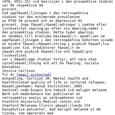
(HTQ, HSCL-25) vid baslinjen i den prospektiva studien
var 89 respektive 94
procent.
Vid uppf&ouml;ljningen i den retrospektiva
studien var den estimerade prevalensen
av PTSD 56 procent och av depression 63
procent. Inga f&ouml;r&auml;ndringar i symtom eller
livskvalitet s&aring;gs efter nio m&aring;nader i
den prospektiva studien. Detta tyder p&aring;
en tendens till kroniska besv&auml;r, &auml;ven om
uppf&ouml;ljningen i den retrospektiva kohorten visade
en mindre f&ouml;rb&auml;ttring i psykisk h&auml;lsa
&ouml;ver tid. Prediktorer f&ouml;r en
s&auml;mre psykisk h&auml;lsa och l&auml;gre
livskvalitet
var i b&auml;gge studier tortyr, att vara utan
syssels&auml;ttning och att ha f&aring; sociala
kontakter.
Jessica Carlsson
fil dr
[email protected]
Avhandling. Carlsson JM. Mental health and
healthrelated quality of life in tortured refugees.
K&ouml;penhamn: Panum Instituttet; 2005.
Sentinel node-biopsi bra teknik vid malignt melanom
Berk och medarbetare har publicerat en
retrospektiv analys av verksamheten vid
Stanford University Medical Center och
Stanford Melanoma Clinics g&auml;llande 274
konsekutiva patienter, med malignt melanom ≥1 mm
tjocka, som opererats med