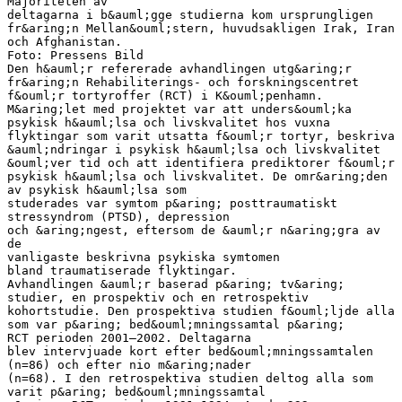
Majoriteten av
deltagarna i b&auml;gge studierna kom ursprungligen
fr&aring;n Mellan&ouml;stern, huvudsakligen Irak, Iran
och Afghanistan.
Foto: Pressens Bild
Den h&auml;r refererade avhandlingen utg&aring;r
fr&aring;n Rehabiliterings- och forskningscentret
f&ouml;r tortyroffer (RCT) i K&ouml;penhamn.
M&aring;let med projektet var att unders&ouml;ka
psykisk h&auml;lsa och livskvalitet hos vuxna
flyktingar som varit utsatta f&ouml;r tortyr, beskriva
&auml;ndringar i psykisk h&auml;lsa och livskvalitet
&ouml;ver tid och att identifiera prediktorer f&ouml;r
psykisk h&auml;lsa och livskvalitet. De omr&aring;den
av psykisk h&auml;lsa som
studerades var symtom p&aring; posttraumatiskt
stressyndrom (PTSD), depression
och &aring;ngest, eftersom de &auml;r n&aring;gra av
de
vanligaste beskrivna psykiska symtomen
bland traumatiserade flyktingar.
Avhandlingen &auml;r baserad p&aring; tv&aring;
studier, en prospektiv och en retrospektiv
kohortstudie. Den prospektiva studien f&ouml;ljde alla
som var p&aring; bed&ouml;mningssamtal p&aring;
RCT perioden 2001–2002. Deltagarna
blev intervjuade kort efter bed&ouml;mningssamtalen
(n=86) och efter nio m&aring;nader
(n=68). I den retrospektiva studien deltog alla som
varit p&aring; bed&ouml;mningssamtal