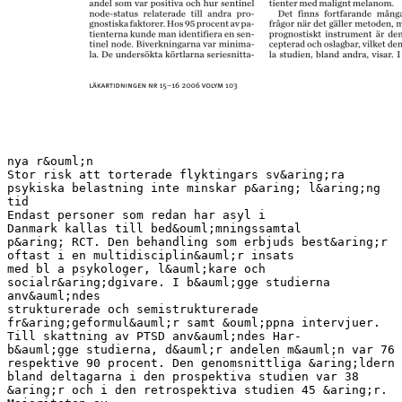
nya r&ouml;n
Stor risk att torterade flyktingars sv&aring;ra
psykiska belastning inte minskar p&aring; l&aring;ng
tid
Endast personer som redan har asyl i
Danmark kallas till bed&ouml;mningssamtal
p&aring; RCT. Den behandling som erbjuds best&aring;r
oftast i en multidisciplin&auml;r insats
med bl a psykologer, l&auml;kare och
socialr&aring;dgivare. I b&auml;gge studierna
anv&auml;ndes
strukturerade och semistrukturerade
fr&aring;geformul&auml;r samt &ouml;ppna intervjuer.
Till skattning av PTSD anv&auml;ndes Har-
b&auml;gge studierna, d&auml;r andelen m&auml;n var 76
respektive 90 procent. Den genomsnittliga &aring;ldern
bland deltagarna i den prospektiva studien var 38
&aring;r och i den retrospektiva studien 45 &aring;r.