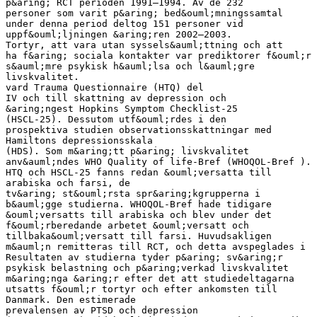
p&aring; RCT perioden 1991–1994. Av de 232
personer som varit p&aring; bed&ouml;mningssamtal
under denna period deltog 151 personer vid
uppf&ouml;ljningen &aring;ren 2002–2003.
Tortyr, att vara utan syssels&auml;ttning och att
ha f&aring; sociala kontakter var prediktorer f&ouml;r
s&auml;mre psykisk h&auml;lsa och l&auml;gre
livskvalitet.
vard Trauma Questionnaire (HTQ) del
IV och till skattning av depression och
&aring;ngest Hopkins Symptom Checklist-25
(HSCL-25). Dessutom utf&ouml;rdes i den
prospektiva studien observationsskattningar med
Hamiltons depressionsskala
(HDS). Som m&aring;tt p&aring; livskvalitet
anv&auml;ndes WHO Quality of life-Bref (WHOQOL-Bref ).
HTQ och HSCL-25 fanns redan &ouml;versatta till
arabiska och farsi, de
tv&aring; st&ouml;rsta spr&aring;kgrupperna i
b&auml;gge studierna. WHOQOL-Bref hade tidigare
&ouml;versatts till arabiska och blev under det
f&ouml;rberedande arbetet &ouml;versatt och
tillbaka&ouml;versatt till farsi. Huvudsakligen
m&auml;n remitteras till RCT, och detta avspeglades i
Resultaten av studierna tyder p&aring; sv&aring;r
psykisk belastning och p&aring;verkad livskvalitet
m&aring;nga &aring;r efter det att studiedeltagarna
utsatts f&ouml;r tortyr och efter ankomsten till
Danmark. Den estimerade
prevalensen av PTSD och depression