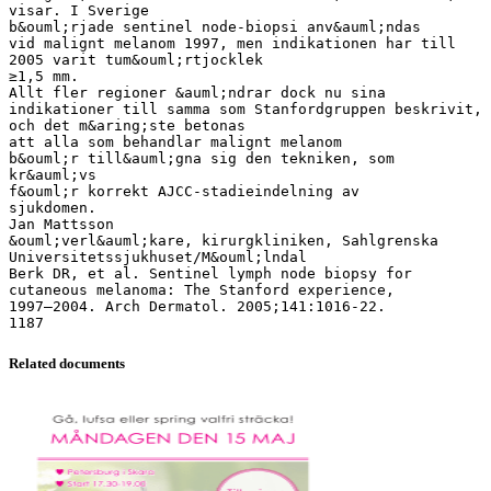
visar. I Sverige
b&ouml;rjade sentinel node-biopsi anv&auml;ndas
vid malignt melanom 1997, men indikationen har till
2005 varit tum&ouml;rtjocklek
≥1,5 mm.
Allt fler regioner &auml;ndrar dock nu sina
indikationer till samma som Stanfordgruppen beskrivit,
och det m&aring;ste betonas
att alla som behandlar malignt melanom
b&ouml;r till&auml;gna sig den tekniken, som
kr&auml;vs
f&ouml;r korrekt AJCC-stadieindelning av
sjukdomen.
Jan Mattsson
&ouml;verl&auml;kare, kirurgkliniken, Sahlgrenska
Universitetssjukhuset/M&ouml;lndal
Berk DR, et al. Sentinel lymph node biopsy for
cutaneous melanoma: The Stanford experience,
1997–2004. Arch Dermatol. 2005;141:1016-22.
Related documents