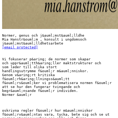
Normer, genus och j&auml;mst&auml;lldhe
Mia Hanstr&ouml;m , konsult i ungdomsoch
[email protected]
Vi fokuserar p&aring; de normer som skapar
och uppr&auml;tth&aring;ller maktstrukturer och
som leder till olika stort
handlingsutrymme f&ouml;r m&auml;nniskor.
Genom v&aring;rt kritiska
f&ouml;rh&aring;llningss&auml;tt
f&ouml;rs&ouml;ker vi problematisera normen f&ouml;r
att se hur den fungerar tvingande och
begr&auml;nsande f&ouml;r individen.
Normer &auml;r
oskrivna regler f&ouml;r hur m&auml;nniskor
f&ouml;rv&auml;ntas vara, tycka, bete sig och se ut