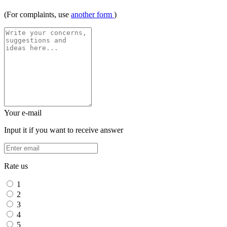
(For complaints, use
another form
)
Your e-mail
Input it if you want to receive answer
Rate us
1
2
3
4
5