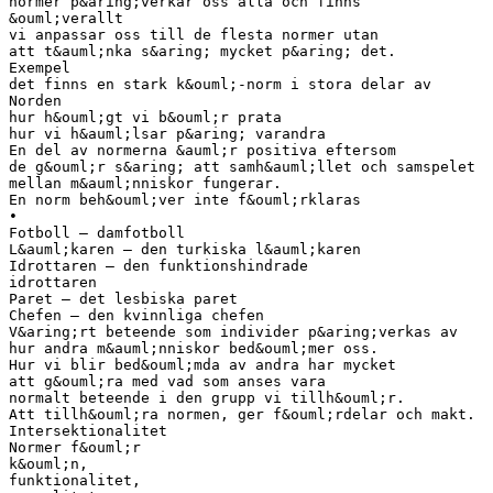
normer p&aring;verkar oss alla och finns
&ouml;verallt
vi anpassar oss till de flesta normer utan
att t&auml;nka s&aring; mycket p&aring; det.
Exempel
det finns en stark k&ouml;-norm i stora delar av
Norden
hur h&ouml;gt vi b&ouml;r prata
hur vi h&auml;lsar p&aring; varandra
En del av normerna &auml;r positiva eftersom
de g&ouml;r s&aring; att samh&auml;llet och samspelet
mellan m&auml;nniskor fungerar.
En norm beh&ouml;ver inte f&ouml;rklaras
•
Fotboll – damfotboll
L&auml;karen – den turkiska l&auml;karen
Idrottaren – den funktionshindrade
idrottaren
Paret – det lesbiska paret
Chefen – den kvinnliga chefen
V&aring;rt beteende som individer p&aring;verkas av
hur andra m&auml;nniskor bed&ouml;mer oss.
Hur vi blir bed&ouml;mda av andra har mycket
att g&ouml;ra med vad som anses vara
normalt beteende i den grupp vi tillh&ouml;r.
Att tillh&ouml;ra normen, ger f&ouml;rdelar och makt.
Intersektionalitet
Normer f&ouml;r
k&ouml;n,
funktionalitet,