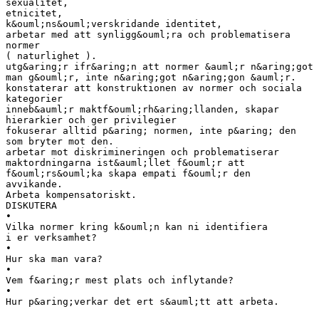
sexualitet,
etnicitet,
k&ouml;ns&ouml;verskridande identitet,
arbetar med att synligg&ouml;ra och problematisera
normer
( naturlighet ).
utg&aring;r ifr&aring;n att normer &auml;r n&aring;got
man g&ouml;r, inte n&aring;got n&aring;gon &auml;r.
konstaterar att konstruktionen av normer och sociala
kategorier
inneb&auml;r maktf&ouml;rh&aring;llanden, skapar
hierarkier och ger privilegier
fokuserar alltid p&aring; normen, inte p&aring; den
som bryter mot den.
arbetar mot diskrimineringen och problematiserar
maktordningarna ist&auml;llet f&ouml;r att
f&ouml;rs&ouml;ka skapa empati f&ouml;r den
avvikande.
Arbeta kompensatoriskt.
DISKUTERA
•
Vilka normer kring k&ouml;n kan ni identifiera
i er verksamhet?
•
Hur ska man vara?
•
Vem f&aring;r mest plats och inflytande?
•