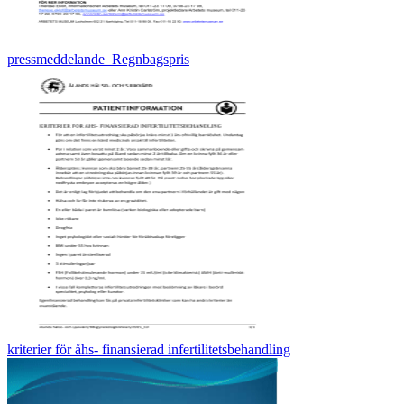
pressmeddelande_Regnbagspris
kriterier för åhs- finansierad infertilitetsbehandling