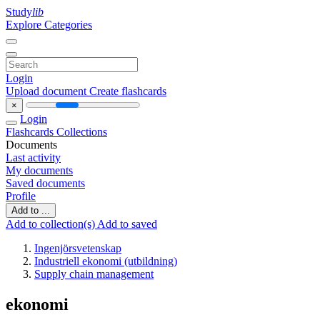
Study
lib
Explore Categories
Login
Upload document
Create flashcards
×
Login
Flashcards
Collections
Documents
Last activity
My documents
Saved documents
Profile
Add to ...
Add to collection(s)
Add to saved
Ingenjörsvetenskap
Industriell ekonomi (utbildning)
Supply chain management
ekonomi