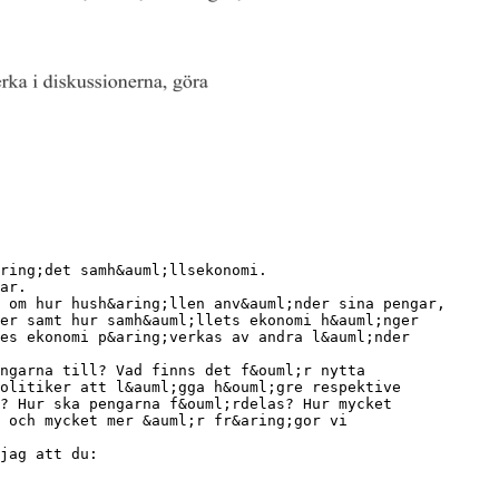
ring;det samh&auml;llsekonomi.
ar.
 om hur hush&aring;llen anv&auml;nder sina pengar,
er samt hur samh&auml;llets ekonomi h&auml;nger
es ekonomi p&aring;verkas av andra l&auml;nder
ngarna till? Vad finns det f&ouml;r nytta
olitiker att l&auml;gga h&ouml;gre respektive
? Hur ska pengarna f&ouml;rdelas? Hur mycket
 och mycket mer &auml;r fr&aring;gor vi
jag att du: