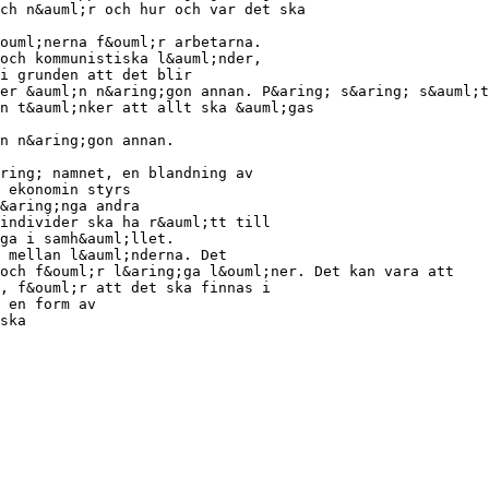
ch n&auml;r och hur och var det ska
ouml;nerna f&ouml;r arbetarna.
och kommunistiska l&auml;nder,
i grunden att det blir
er &auml;n n&aring;gon annan. P&aring; s&aring; s&auml;t
n t&auml;nker att allt ska &auml;gas
;n n&aring;gon annan.
ring; namnet, en blandning av
 ekonomin styrs
&aring;nga andra
individer ska ha r&auml;tt till
aga i samh&auml;llet.
 mellan l&auml;nderna. Det
 och f&ouml;r l&aring;ga l&ouml;ner. Det kan vara att
, f&ouml;r att det ska finnas i
 en form av
ska