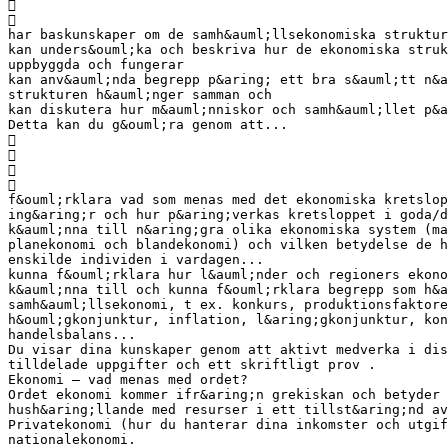


har baskunskaper om de samh&auml;llsekonomiska struktur
kan unders&ouml;ka och beskriva hur de ekonomiska struk
uppbyggda och fungerar
kan anv&auml;nda begrepp p&aring; ett bra s&auml;tt n&a
strukturen h&auml;nger samman och
kan diskutera hur m&auml;nniskor och samh&auml;llet p&
Detta kan du g&ouml;ra genom att...




f&ouml;rklara vad som menas med det ekonomiska kretslop
ing&aring;r och hur p&aring;verkas kretsloppet i goda/d
k&auml;nna till n&aring;gra olika ekonomiska system (ma
planekonomi och blandekonomi) och vilken betydelse de h
enskilde individen i vardagen...
kunna f&ouml;rklara hur l&auml;nder och regioners ekono
k&auml;nna till och kunna f&ouml;rklara begrepp som h&a
samh&auml;llsekonomi, t ex. konkurs, produktionsfaktore
h&ouml;gkonjunktur, inflation, l&aring;gkonjunktur, ko
handelsbalans...
Du visar dina kunskaper genom att aktivt medverka i dis
tilldelade uppgifter och ett skriftligt prov .
Ekonomi – vad menas med ordet?
Ordet ekonomi kommer ifr&aring;n grekiskan och betyder 
hush&aring;llande med resurser i ett tillst&aring;nd av
Privatekonomi (hur du hanterar dina inkomster och utgif
nationalekonomi.