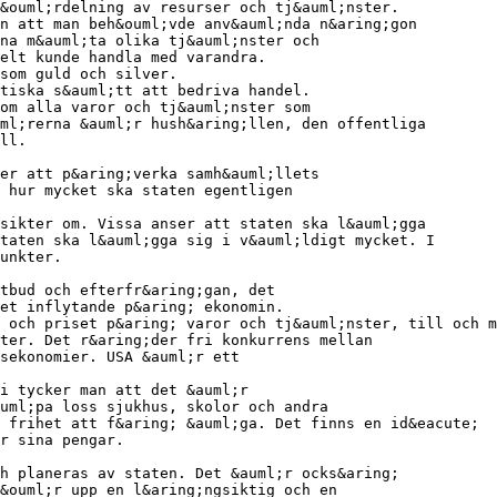
&ouml;rdelning av resurser och tj&auml;nster.
n att man beh&ouml;vde anv&auml;nda n&aring;gon
na m&auml;ta olika tj&auml;nster och
elt kunde handla med varandra.
 som guld och silver.
tiska s&auml;tt att bedriva handel.
om alla varor och tj&auml;nster som
ml;rerna &auml;r hush&aring;llen, den offentliga
ll.
er att p&aring;verka samh&auml;llets
 hur mycket ska staten egentligen
sikter om. Vissa anser att staten ska l&auml;gga
taten ska l&auml;gga sig i v&auml;ldigt mycket. I
unkter.
tbud och efterfr&aring;gan, det
et inflytande p&aring; ekonomin.
 och priset p&aring; varor och tj&auml;nster, till och m
ter. Det r&aring;der fri konkurrens mellan
sekonomier. USA &auml;r ett
i tycker man att det &auml;r
uml;pa loss sjukhus, skolor och andra
 frihet att f&aring; &auml;ga. Det finns en id&eacute;
r sina pengar.
h planeras av staten. Det &auml;r ocks&aring;
&ouml;r upp en l&aring;ngsiktig och en