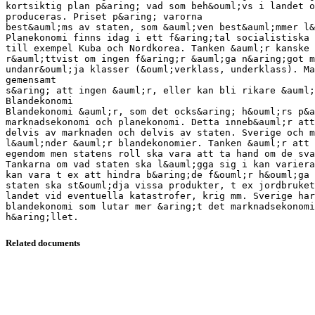
kortsiktig plan p&aring; vad som beh&ouml;vs i landet o
produceras. Priset p&aring; varorna
best&auml;ms av staten, som &auml;ven best&auml;mmer l&
Planekonomi finns idag i ett f&aring;tal socialistiska 
till exempel Kuba och Nordkorea. Tanken &auml;r kanske 
r&auml;ttvist om ingen f&aring;r &auml;ga n&aring;got m
undanr&ouml;ja klasser (&ouml;verklass, underklass). Ma
gemensamt
s&aring; att ingen &auml;r, eller kan bli rikare &auml
Blandekonomi
Blandekonomi &auml;r, som det ocks&aring; h&ouml;rs p&a
marknadsekonomi och planekonomi. Detta inneb&auml;r att
delvis av marknaden och delvis av staten. Sverige och m
l&auml;nder &auml;r blandekonomier. Tanken &auml;r att 
egendom men statens roll ska vara att ta hand om de sv
Tankarna om vad staten ska l&auml;gga sig i kan variera
kan vara t ex att hindra b&aring;de f&ouml;r h&ouml;ga
staten ska st&ouml;dja vissa produkter, t ex jordbruket
landet vid eventuella katastrofer, krig mm. Sverige har
blandekonomi som lutar mer &aring;t det marknadsekonomi
Related documents