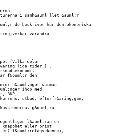
erna
turerna i samh&auml;llet &auml;r
uml;r du beskriver hur den ekonomiska
aring;verkar varandra
pet (Vilka delar
&aring;liga tider.)...
rknadsekonomi,
ar f&ouml;r den
mier h&auml;nger samman
uml;nger ihop med
r, BNP,
nkurrens, utbud, efterfr&aring;gan,
kussionerna, g&ouml;ra
egentligen l&auml;ran om
 knapphet eller brist.
ter) f&ouml;retagsekonomi,