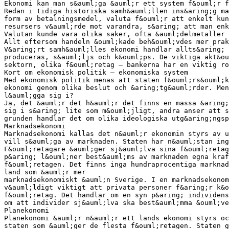
Ekonomi kan man s&auml;ga &auml;r ett system f&ouml;r f
Redan i tidiga historiska samh&auml;llen ins&aring;g ma
form av betalningsmedel, valuta f&ouml;r att enkelt kun
resursers v&auml;rde mot varandra, s&aring; att man enk
Valutan kunde vara olika saker, ofta &auml;delmetaller
Allt eftersom handeln &ouml;kade beh&ouml;vdes mer prak
V&aring;rt samh&auml;lles ekonomi handlar allts&aring; 
produceras, s&auml;ljs och k&ouml;ps. De viktiga akt&ou
sektorn, olika f&ouml;retag – bankerna har en viktig ro
Kort om ekonomisk politik – ekonomiska system
Med ekonomisk politik menas att staten f&ouml;rs&ouml;k
ekonomi genom olika beslut och &aring;tg&auml;rder. Men
l&auml;gga sig i?
Ja, det &auml;r det h&auml;r det finns en massa &aring;
sig i s&aring; lite som m&ouml;jligt, andra anser att s
grunden handlar det om olika ideologiska utg&aring;ngsp
Marknadsekonomi
Marknadsekonomi kallas det n&auml;r ekonomin styrs av u
vill s&auml;ga av marknaden. Staten har n&auml;stan ing
F&ouml;retagare &auml;ger sj&auml;lva sina f&ouml;retag
p&aring; l&ouml;ner best&auml;ms av marknaden egna kraf
f&ouml;retagen. Det finns inga hundraprocentiga marknad
land som &auml;r mer
marknadsekonomiskt &auml;n Sverige. I en marknadsekonom
v&auml;ldigt viktigt att privata personer f&aring;r k&o
f&ouml;retag. Det handlar om en syn p&aring; individens
om att individer sj&auml;lva ska best&auml;mma &ouml;ve
Planekonomi
Planekonomi &auml;r n&auml;r ett lands ekonomi styrs oc
staten som &auml;ger de flesta f&ouml;retagen. Staten g