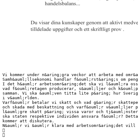
Vi kommer under n&aring;gra veckor att arbeta med omr&a
Samh&auml;llsekonomi handlar f&ouml;rst&aring;s om peng
I det h&auml;r arbetsomr&aring;det ska vi l&auml;ra oss
vad f&ouml;retagen producerar, s&auml;ljer och k&ouml;p
samman. Vi ska &auml;ven titta lite p&aring; hur Sverig
i v&auml;rlden.
Varf&ouml;r betalar vi skatt och vad g&aring;r skattepe
och skada med beskattning och varf&ouml;r v&auml;ljer p
l&auml;gre skatt p&aring; vissa varor och tj&auml;nster
ska staten respektive individen ansvara f&ouml;r? Detta
kommer att diskutera.
N&auml;r vi &auml;r klara med arbetsomr&aring;det vill 

