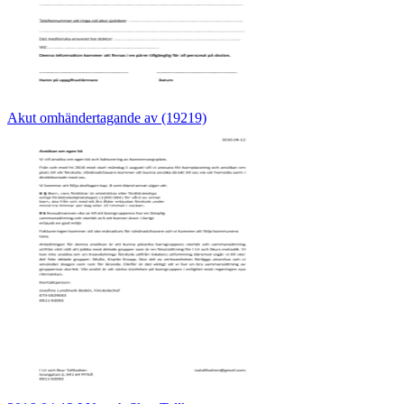
Akut omhändertagande av (19219)