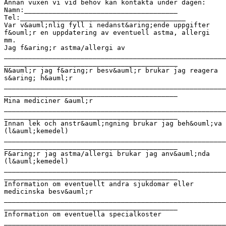
Annan vuxen vi vid behov kan kontakta under dagen:
Namn:______________________________________
Tel:_________________________________________
Var v&auml;nlig fyll i nedanst&aring;ende uppgifter
f&ouml;r en uppdatering av eventuell astma, allergi
mm.
Jag f&aring;r astma/allergi av
______________________________________________________
___________________________________________
N&auml;r jag f&aring;r besv&auml;r brukar jag reagera
s&aring; h&auml;r
______________________________________________________
___________________________________________
Mina mediciner &auml;r
______________________________________________________
___________________________________________
Innan lek och anstr&auml;ngning brukar jag beh&ouml;va
(l&auml;kemedel)
______________________________________________________
___________________________________________
F&aring;r jag astma/allergi brukar jag anv&auml;nda
(l&auml;kemedel)
______________________________________________________
___________________________________________
Information om eventuellt andra sjukdomar eller
medicinska besv&auml;r
______________________________________________________
___________________________________________
Information om eventuella specialkoster
______________________________________________________