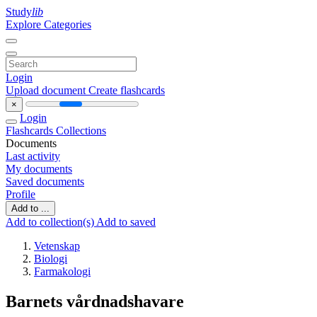
Study
lib
Explore Categories
Login
Upload document
Create flashcards
×
Login
Flashcards
Collections
Documents
Last activity
My documents
Saved documents
Profile
Add to ...
Add to collection(s)
Add to saved
Vetenskap
Biologi
Farmakologi
Barnets vårdnadshavare