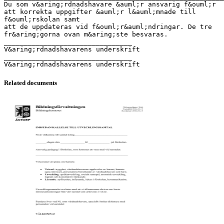
Du som v&aring;rdnadshavare &auml;r ansvarig f&ouml;r
att korrekta uppgifter &auml;r l&auml;mnade till
f&ouml;rskolan samt
att de uppdateras vid f&ouml;r&auml;ndringar. De tre
fr&aring;gorna ovan m&aring;ste besvaras.
________________________________
V&aring;rdnadshavarens underskrift
________________________________
Related documents