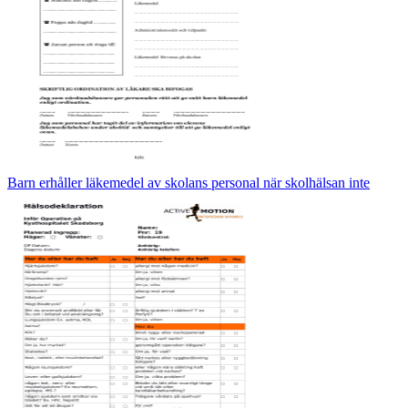
Barn erhåller läkemedel av skolans personal när skolhälsan inte