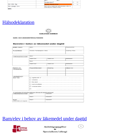
Hälsodeklaration
Barn/elev i behov av läkemedel under dagtid