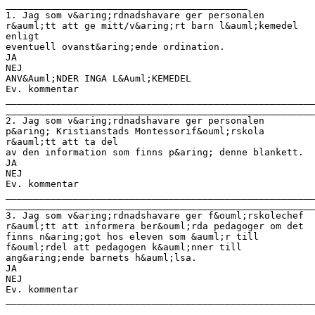
___________________________________________
1. Jag som v&aring;rdnadshavare ger personalen
r&auml;tt att ge mitt/v&aring;rt barn l&auml;kemedel
enligt
eventuell ovanst&aring;ende ordination.
JA
NEJ
ANV&Auml;NDER INGA L&Auml;KEMEDEL
Ev. kommentar
______________________________________________________
______________________________________________________
2. Jag som v&aring;rdnadshavare ger personalen
p&aring; Kristianstads Montessorif&ouml;rskola
r&auml;tt att ta del
av den information som finns p&aring; denne blankett.
JA
NEJ
Ev. kommentar
______________________________________________________
______________________________________________________
3. Jag som v&aring;rdnadshavare ger f&ouml;rskolechef
r&auml;tt att informera ber&ouml;rda pedagoger om det
finns n&aring;got hos eleven som &auml;r till
f&ouml;rdel att pedagogen k&auml;nner till
ang&aring;ende barnets h&auml;lsa.
JA
NEJ
Ev. kommentar
______________________________________________________
______________________________________________________