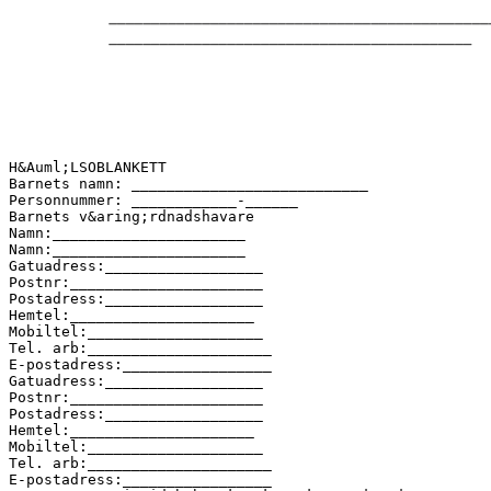
H&Auml;LSOBLANKETT
Barnets namn: ___________________________
Personnummer: ____________-______
Barnets v&aring;rdnadshavare
Namn:______________________
Namn:______________________
Gatuadress:__________________
Postnr:______________________
Postadress:__________________
Hemtel:_____________________
Mobiltel:____________________
Tel. arb:_____________________
E-postadress:_________________
Gatuadress:__________________
Postnr:______________________
Postadress:__________________
Hemtel:_____________________
Mobiltel:____________________
Tel. arb:_____________________
E-postadress:_________________