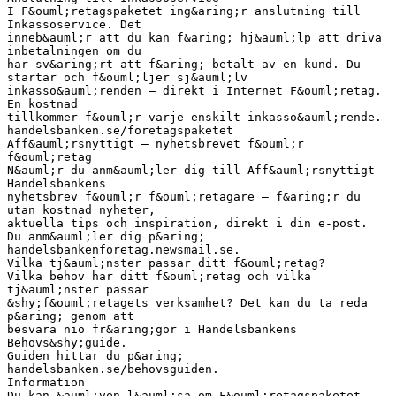
I F&ouml;retagspaketet ing&aring;r anslutning till
Inkassoservice. Det
inneb&auml;r att du kan f&aring; hj&auml;lp att driva
inbetalningen om du
har sv&aring;rt att f&aring; betalt av en kund. Du
startar och f&ouml;ljer sj&auml;lv
inkasso&auml;renden – direkt i Internet F&ouml;retag.
En kostnad
tillkommer f&ouml;r varje enskilt inkasso&auml;rende.
handelsbanken.se/foretagspaketet
Aff&auml;rsnyttigt – nyhetsbrevet f&ouml;r
f&ouml;retag
N&auml;r du anm&auml;ler dig till Aff&auml;rsnyttigt –
Handelsbankens
nyhetsbrev f&ouml;r f&ouml;retagare – f&aring;r du
utan kostnad nyheter,
aktuella tips och inspiration, direkt i din e-post.
Du anm&auml;ler dig p&aring;
handelsbankenforetag.newsmail.se.
Vilka tj&auml;nster passar ditt f&ouml;retag?
Vilka behov har ditt f&ouml;retag och vilka
tj&auml;nster passar
&shy;f&ouml;retagets verksamhet? Det kan du ta reda
p&aring; genom att
besvara nio fr&aring;gor i Handelsbankens
Behovs&shy;guide.
Guiden hittar du p&aring;
handelsbanken.se/behovsguiden.
Information
Du kan &auml;ven l&auml;sa om F&ouml;retagspaketet