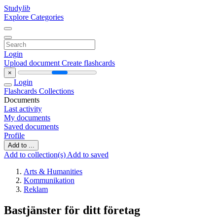
Study
lib
Explore Categories
Login
Upload document
Create flashcards
×
Login
Flashcards
Collections
Documents
Last activity
My documents
Saved documents
Profile
Add to ...
Add to collection(s)
Add to saved
Arts & Humanities
Kommunikation
Reklam
Bastjänster för ditt företag