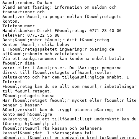
&auml;renden. Du kan
bland annat f&aring; information om saldon och
transaktioner och
&ouml;verf&ouml;ra pengar mellan f&ouml;retagets
konton.
Telefonnummer
Handelsbanken Direkt F&ouml;retag: 0771-23 40 00
Telesvar: 0771-22 55 88
Bastj&auml;nster f&ouml;r ditt f&ouml;retag
Konton f&ouml;r olika behov
I F&ouml;retagspaketet ing&aring;r b&aring;de
aff&auml;rskonto och valutakonto.
Via ett bankgironummer kan kunderna enkelt betala
f&ouml;r dina
varor eller tj&auml;nster. Du f&aring;r pengarna
direkt till f&ouml;retagets aff&auml;rseller
valutakonto och har dem tillg&auml;ngliga snabbt. I
Internet
F&ouml;retag kan du se allt som r&ouml;r inbetalningar
till f&ouml;retaget.
F&ouml;retagets kassa
Har f&ouml;retaget f&ouml;r mycket eller f&ouml;r lite
pengar i kassan?
&Ouml;verskott kan du tryggt placera p&aring; ett
konto med h&ouml;gre
avkastning. Vid ett tillf&auml;lligt underskott kan du
f&aring; hj&auml;lp att
f&ouml;rst&auml;rka kassan och balansera
kassafl&ouml;det. I s&aring;dana fall
g&ouml;rs f&ouml;rst en sedvanlig kreditpr&ouml;vning.