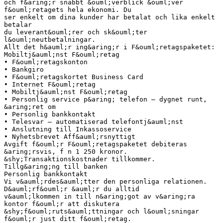
och f&aring;r snabbt &ouml;verblick &ouml;ver
f&ouml;retagets hela ekonomi. Du
ser enkelt om dina kunder har betalat och lika enkelt
betalar
du leverant&ouml;rer och sk&ouml;ter
l&ouml;neutbetalningar.
Allt det h&auml;r ing&aring;r i F&ouml;retagspaketet:
Mobiltj&auml;nst F&ouml;retag
• F&ouml;retagskonton
• Bankgiro
• F&ouml;retagskortet Business Card
• Internet F&ouml;retag
• Mobiltj&auml;nst F&ouml;retag
• Personlig service p&aring; telefon – dygnet runt,
&aring;ret om
• Personlig bankkontakt
• Telesvar – automatiserad telefontj&auml;nst
• Anslutning till Inkassoservice
• Nyhetsbrevet Aff&auml;rsnyttigt
Avgift f&ouml;r F&ouml;retagspaketet debiteras
&aring;rsvis, f n 1 250 kronor.
&shy;Transaktionskostnader tillkommer.
Tillg&aring;ng till banken
Personlig bankkontakt
Vi v&auml;rdes&auml;tter den personliga relationen.
D&auml;rf&ouml;r &auml;r du alltid
v&auml;lkommen in till n&aring;got av v&aring;ra
kontor f&ouml;r att diskutera
&shy;f&ouml;ruts&auml;ttningar och l&ouml;sningar
f&ouml;r just ditt f&ouml;retag.