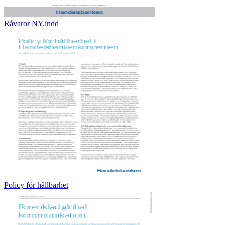
Råvaror NY.indd
Policy för hållbarhet