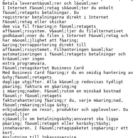
Betala leverant&ouml;rer och l&ouml;ner
I Internet F&ouml;retag sk&ouml;ter du enkelt
f&ouml;retagets betalningar. Du
registrerar betalningarna direkt i Internet
F&ouml;retag eller skickar
dem via fil fr&aring;n f&ouml;retagets
aff&auml;rssystem. V&auml;ljer du filalternativet
godk&auml;nner du filen i Internet F&ouml;retag och
har m&ouml;jlighet att f&aring;
&aring;terrapportering direkt till
aff&auml;rssystemet. Filhanteringen &ouml;kar
automatiseringen i f&ouml;retagets betalningar och
kr&auml;ver ingen
extra programvara.
F&ouml;retagskortet Business Card
Med Business Card f&aring;r du en smidig hantering av
&shy;f&ouml;retagets
dagliga utgifter. Alla k&ouml;p redovisas tydligt
p&aring; faktura en g&aring;ng
i m&aring;naden. F&ouml;rutom en minskad kostnad
f&ouml;r f&ouml;retagets
fakturahantering f&aring;r du, varje m&aring;nad,
f&ouml;rm&aring;nliga &shy;
erbjudanden om resor, produkter och upplevelser. Du
v&auml;ljer
sj&auml;lv om betalnings&shy;ansvaret ska ligga
p&aring; f&ouml;retaget eller kor&shy;t&shy;
innehavaren. I F&ouml;retagspaketet ing&aring;r ett
kort.
Anslutning till Inkassoservice