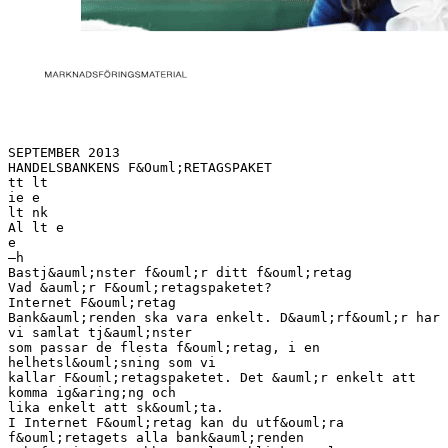
SEPTEMBER 2013
HANDELSBANKENS F&Ouml;RETAGSPAKET
tt lt
ie e
lt nk
Al lt e
e
–h
Bastj&auml;nster f&ouml;r ditt f&ouml;retag
Vad &auml;r F&ouml;retagspaketet?
Internet F&ouml;retag
Bank&auml;renden ska vara enkelt. D&auml;rf&ouml;r har
vi samlat tj&auml;nster
som passar de flesta f&ouml;retag, i en
helhetsl&ouml;sning som vi
kallar F&ouml;retagspaketet. Det &auml;r enkelt att
komma ig&aring;ng och
lika enkelt att sk&ouml;ta.
I Internet F&ouml;retag kan du utf&ouml;ra
f&ouml;retagets alla bank&auml;renden