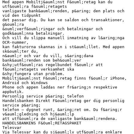
Med appen Mobiltj&auml;nst F&ouml;retag kan du
utf&ouml;ra f&ouml;retagets
vanligaste bank&auml;renden, p&aring; den plats och
vid den tidpunkt
det passar dig. Du kan se saldon och transaktioner,
g&ouml;ra
&ouml;verf&ouml;ringar och betalningar och
godk&auml;nna betalningar.
Och vill du slippa manuell inmatning av l&aring;nga
OCR-nummer,
kan fakturorna skannas in i st&auml;llet. Med appen
sk&ouml;ter du,
n&auml;r och var du vill, s&aring;dana
bank&auml;renden som beh&ouml;ver
&shy;utf&ouml;ras regelbundet f&ouml;r att
f&ouml;retagets verksamhet ska
&shy;fungera utan problem.
Mobiltj&auml;nst F&ouml;retag finns f&ouml;r iPhone,
Android och Windows
Phone och appen laddas ner fr&aring;n respektive
appbutik.
Personlig service p&aring; telefon
Handelsbanken Direkt F&ouml;retag ger dig personlig
service p&aring;
telefon – dygnet runt, &aring;ret om. Du f&aring;r
v&auml;gledning och hj&auml;lp
att utf&ouml;ra de vanligaste bank&auml;rendena.
HANDELSBANKENS F&Ouml;RETAGSPAKET
Telesvar
Via Telesvar kan du sj&auml;lv utf&ouml;ra enklare