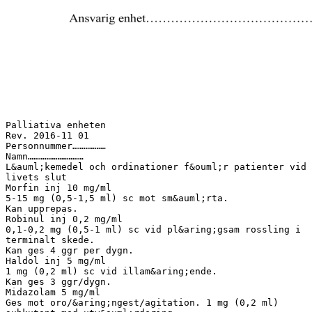
Palliativa enheten
Rev. 2016-11 01
Personnummer………………
Namn…………………………
L&auml;kemedel och ordinationer f&ouml;r patienter vid
livets slut
Morfin inj 10 mg/ml
5-15 mg (0,5-1,5 ml) sc mot sm&auml;rta.
Kan upprepas.
Robinul inj 0,2 mg/ml
0,1-0,2 mg (0,5-1 ml) sc vid pl&aring;gsam rossling i
terminalt skede.
Kan ges 4 ggr per dygn.
Haldol inj 5 mg/ml
1 mg (0,2 ml) sc vid illam&aring;ende.
Kan ges 3 ggr/dygn.
Midazolam 5 mg/ml
Ges mot oro/&aring;ngest/agitation. 1 mg (0,2 ml)