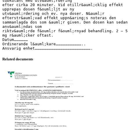
subkutant med utv&auml;rdering
efter cirka 20 minuter. Vid otillr&auml;cklig effekt
upprepas dosen f&ouml;ljt av ny
utv&auml;rdering och ev. nya doser. N&auml;r
efterstr&auml;vad effekt uppn&aring;s noteras den
sammanlagda dos som &auml;r given. Den dosen kan sedan
anv&auml;ndas som
riktv&auml;rde f&ouml;r f&ouml;rnyad behandling. 2 – 5
mg r&auml;cker oftast.
Datum………………
Ordinerande l&auml;kare……………………………..
Related documents