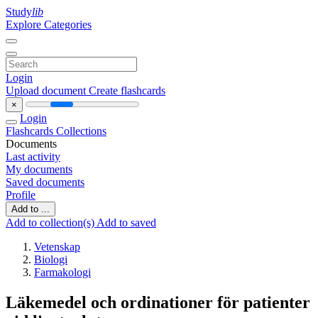
Study
lib
Explore Categories
Login
Upload document
Create flashcards
×
Login
Flashcards
Collections
Documents
Last activity
My documents
Saved documents
Profile
Add to ...
Add to collection(s)
Add to saved
Vetenskap
Biologi
Farmakologi
Läkemedel och ordinationer för patienter