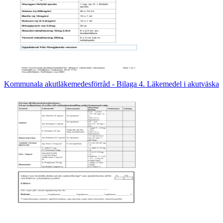
Kommunala akutläkemedesförråd - Bilaga 4. Läkemedel i akutväska