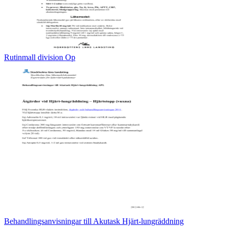
Rutinmall division Op
Behandlingsanvisningar till Akutask Hjärt-lungräddning