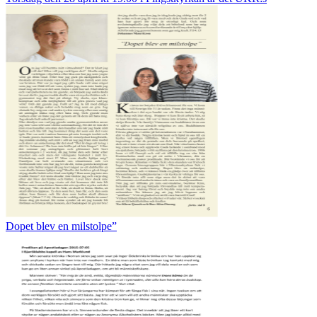
Dopet blev en milstolpe”