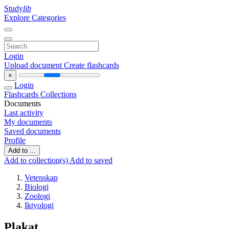
Study
lib
Explore Categories
Login
Upload document
Create flashcards
×
Login
Flashcards
Collections
Documents
Last activity
My documents
Saved documents
Profile
Add to ...
Add to collection(s)
Add to saved
Vetenskap
Biologi
Zoologi
Iktyologi
Plakat