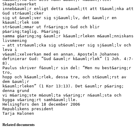
Skapelseverket
inneb&auml;r enligt detta s&auml;tt att t&auml;nka att
Gud str&auml;cker
sig ut &ouml;ver sig sj&auml;lv, det &auml;r en
k&auml;rlek som
str&ouml;mmar ut fr&aring;n Gud och blir
p&aring;taglig. P&aring;
samma g&aring;ng &auml;r k&auml;rleken m&auml;nniskans
livsmening
– att str&auml;cka sig ut&ouml;ver sig sj&auml;lv och
leva i
v&auml;xelverkan med en annan. Aposteln Johannes
definierar Gud: ”Gud &auml;r k&auml;rlek” (1 Joh. 4:7-
8).
Paulus skriver f&ouml;r sin del: ”Men nu best&aring;r
tro,
hopp och k&auml;rlek, dessa tre, och st&ouml;rst av
dem &auml;r
k&auml;rleken” (1 Kor 13:13). Det &auml;r p&aring;
denna grund
vi m&aring;ste m&ouml;ta v&aring;r n&auml;sta och
bygga v&aring;rt samh&auml;lle.
Helsingfors den 18 december 2006
Republikens president
Related documents