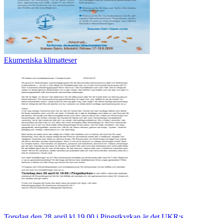
Ekumeniska klimatteser
Torsdag den 28 april kl 19.00 i Pingstkyrkan​ är det UKR:s