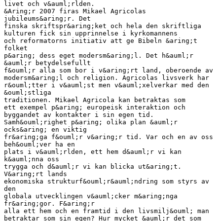
livet och v&auml;rlden.
&Aring;r 2007 firas Mikael Agricolas
jubileums&aring;r. Det
finska skriftspr&aring;ket och hela den skriftliga
kulturen fick sin upprinnelse i kyrkomannens
och reformatorns initiativ att ge Bibeln &aring;t
folket
p&aring; dess eget modersm&aring;l. Det h&auml;r
&auml;r betydelsefullt
f&ouml;r alla som bor i v&aring;rt land, oberoende av
modersm&aring;l och religion. Agricolas livsverk har
r&ouml;tter i v&auml;st men v&auml;xelverkar med den
&ouml;stliga
traditionen. Mikael Agricola kan betraktas som
ett exempel p&aring; europeisk interaktion och
byggandet av kontakter i sin egen tid.
Samh&ouml;righet p&aring; olika plan &auml;r
ocks&aring; en viktig
fr&aring;ga f&ouml;r v&aring;r tid. Var och en av oss
beh&ouml;ver ha en
plats i v&auml;rlden, ett hem d&auml;r vi kan
k&auml;nna oss
trygga och d&auml;r vi kan blicka ut&aring;t.
V&aring;rt lands
ekonomiska strukturf&ouml;r&auml;ndring som styrs av
den
globala utvecklingen v&auml;cker m&aring;nga
fr&aring;gor. F&aring;r
alla ett hem och en framtid i den livsmilj&ouml; man
betraktar som sin egen? Hur mycket &auml;r det som