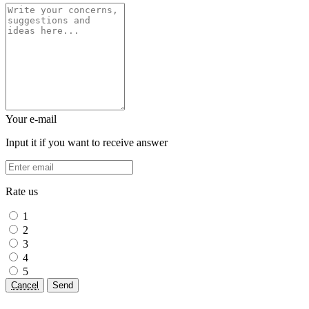
Your e-mail
Input it if you want to receive answer
Rate us
1
2
3
4
5
Cancel
Send