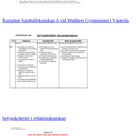
Kursplan Samhällskunskap A vid Walthers Gymnasium i Västerås
betygskriterier i religionskunskap