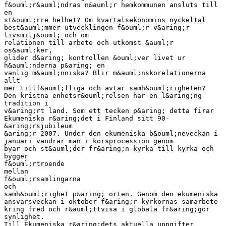
f&ouml;r&auml;ndras n&auml;r hemkommunen ansluts till
en
st&ouml;rre helhet? Om kvartalsekonomins nyckeltal
best&auml;mmer utvecklingen f&ouml;r v&aring;r
livsmilj&ouml; och om
relationen till arbete och utkomst &auml;r
os&auml;ker,
glider d&aring; kontrollen &ouml;ver livet ur
h&auml;nderna p&aring; en
vanlig m&auml;nniska? Blir m&auml;nskorelationerna
allt
mer tillf&auml;lliga och avtar samh&ouml;righeten?
Den kristna enhetsr&ouml;relsen har en l&aring;ng
tradition i
v&aring;rt land. Som ett tecken p&aring; detta firar
Ekumeniska r&aring;det i Finland sitt 90-
&aring;rsjubileum
&aring;r 2007. Under den ekumeniska b&ouml;neveckan i
januari vandrar man i korsprocession genom
byar och st&auml;der fr&aring;n kyrka till kyrka och
bygger
f&ouml;rtroende
mellan
f&ouml;rsamlingarna
och
samh&ouml;righet p&aring; orten. Genom den ekumeniska
ansvarsveckan i oktober f&aring;r kyrkornas samarbete
kring fred och r&auml;ttvisa i globala fr&aring;gor
synlighet.
Till Ekumeniska r&aring;dets aktuella uppgifter