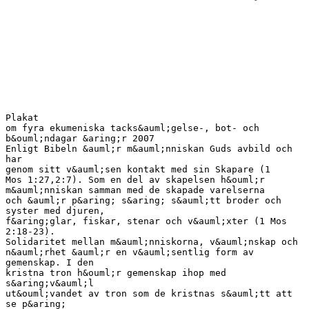
Plakat
om fyra ekumeniska tacks&auml;gelse-, bot- och
b&ouml;ndagar &aring;r 2007
Enligt Bibeln &auml;r m&auml;nniskan Guds avbild och
har
genom sitt v&auml;sen kontakt med sin Skapare (1
Mos 1:27,2:7). Som en del av skapelsen h&ouml;r
m&auml;nniskan samman med de skapade varelserna
och &auml;r p&aring; s&aring; s&auml;tt broder och
syster med djuren,
f&aring;glar, fiskar, stenar och v&auml;xter (1 Mos
2:18-23).
Solidaritet mellan m&auml;nniskorna, v&auml;nskap och
n&auml;rhet &auml;r en v&auml;sentlig form av
gemenskap. I den
kristna tron h&ouml;r gemenskap ihop med
s&aring;v&auml;l
ut&ouml;vandet av tron som de kristnas s&auml;tt att
se p&aring;