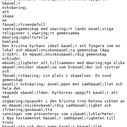
h&ouml;r
ocks&aring;
att
skapa
en
f&ouml;rtroendefull
samtalsgemenskap med v&aring;rt lands &ouml;vriga
religioner i v&aring;rt gemensamma
m&aring;ngkulturella
hemland.
Den kristna kyrkans ideal &auml;r att fungera som en
lokal och m&auml;nniskon&auml;ra gemenskap (Apg.
2:4247). En m&auml;nniskov&auml;rdig gemenskap
erbjuder
m&ouml;jligheter att tillsammans med m&aring;nga olika
m&auml;nniskor v&auml;xa som br&ouml;der och systrar
och
f&ouml;rst&aring; sin plats i skapelsen. En sund
gemenskap
&auml;r ocks&aring; &ouml;ppen mot samh&auml;llet och
hela den
skapade v&auml;rlden. Kyrkornas uppgift &auml;r att
med
utg&aring;ngspunkt i den kristna tron betona vikten av
en m&auml;nniskov&auml;rdig samh&ouml;righet och
ifr&aring;gas&auml;tta
sanningar som presenteras som sj&auml;lvklarheter.
I Nya testamentet h&ouml;r samh&ouml;righeten till
trons
k&auml;rna och dess namn &auml;r k&auml;rlek.