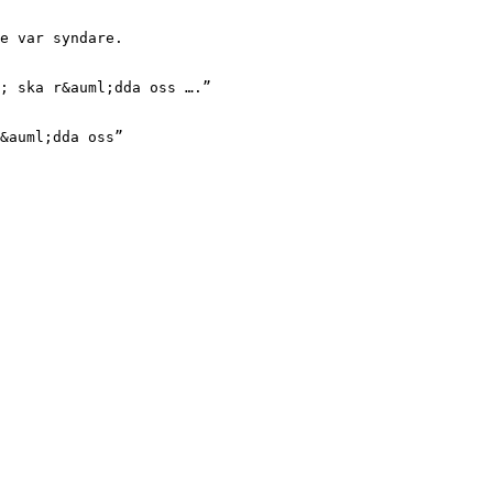
e var syndare.
; ska r&auml;dda oss ….”
&auml;dda oss”