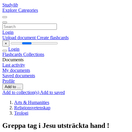
Study
lib
Explore Categories
Login
Upload document
Create flashcards
×
Login
Flashcards
Collections
Documents
Last activity
My documents
Saved documents
Profile
Add to ...
Add to collection(s)
Add to saved
Arts & Humanities
Religionsvetenskap
Teologi
Greppa tag i Jesu utsträckta hand !