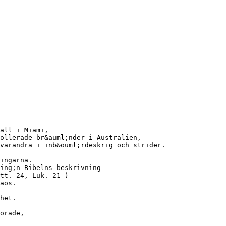
all i Miami,
ollerade br&auml;nder i Australien,
varandra i inb&ouml;rdeskrig och strider.
ingarna.
ing;n Bibelns beskrivning
tt. 24, Luk. 21 )
aos.
het.
orade,