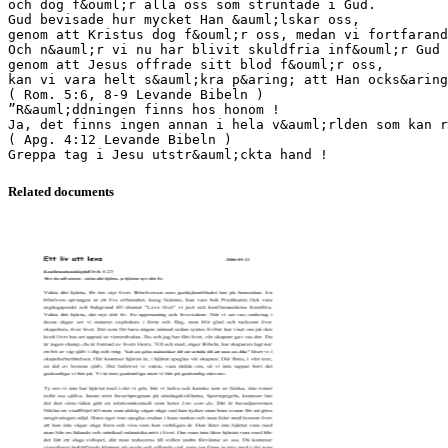
och dog f&ouml;r alla oss som struntade i Gud.
Gud bevisade hur mycket Han &auml;lskar oss,
genom att Kristus dog f&ouml;r oss, medan vi fortfarand
Och n&auml;r vi nu har blivit skuldfria inf&ouml;r Gud
genom att Jesus offrade sitt blod f&ouml;r oss,
kan vi vara helt s&auml;kra p&aring; att Han ocks&aring
( Rom. 5:6, 8-9 Levande Bibeln )
”R&auml;ddningen finns hos honom !
Ja, det finns ingen annan i hela v&auml;rlden som kan r
( Apg. 4:12 Levande Bibeln )
Related documents