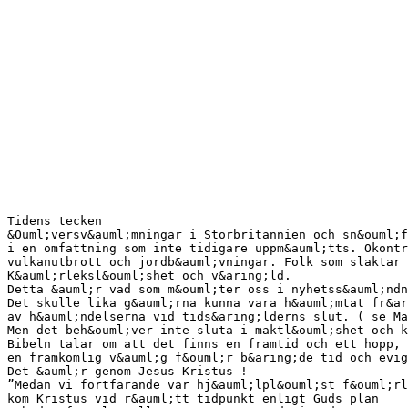
Tidens tecken
&Ouml;versv&auml;mningar i Storbritannien och sn&ouml;f
i en omfattning som inte tidigare uppm&auml;tts. Okontr
vulkanutbrott och jordb&auml;vningar. Folk som slaktar 
K&auml;rleksl&ouml;shet och v&aring;ld.
Detta &auml;r vad som m&ouml;ter oss i nyhetss&auml;ndn
Det skulle lika g&auml;rna kunna vara h&auml;mtat fr&ar
av h&auml;ndelserna vid tids&aring;lderns slut. ( se Ma
Men det beh&ouml;ver inte sluta i maktl&ouml;shet och k
Bibeln talar om att det finns en framtid och ett hopp,
en framkomlig v&auml;g f&ouml;r b&aring;de tid och evig
Det &auml;r genom Jesus Kristus !
”Medan vi fortfarande var hj&auml;lpl&ouml;st f&ouml;rl
kom Kristus vid r&auml;tt tidpunkt enligt Guds plan