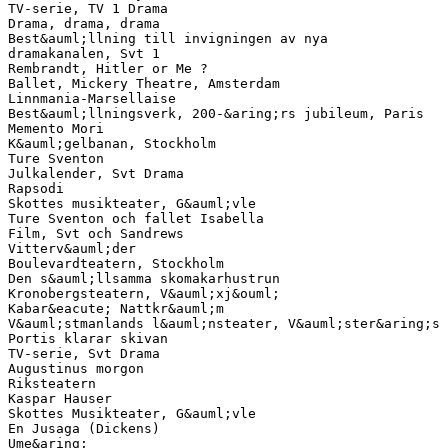
TV-serie, TV 1 Drama
Drama, drama, drama
Best&auml;llning till invigningen av nya
dramakanalen, Svt 1
Rembrandt, Hitler or Me ?
Ballet, Mickery Theatre, Amsterdam
Linnmania-Marsellaise
Best&auml;llningsverk, 200-&aring;rs jubileum, Paris
Memento Mori
K&auml;gelbanan, Stockholm
Ture Sventon
Julkalender, Svt Drama
Rapsodi
Skottes musikteater, G&auml;vle
Ture Sventon och fallet Isabella
Film, Svt och Sandrews
Vitterv&auml;der
Boulevardteatern, Stockholm
Den s&auml;llsamma skomakarhustrun
Kronobergsteatern, V&auml;xj&ouml;
Kabar&eacute; Nattkr&auml;m
V&auml;stmanlands l&auml;nsteater, V&auml;ster&aring;s
Portis klarar skivan
TV-serie, Svt Drama
Augustinus morgon
Riksteatern
Kaspar Hauser
Skottes Musikteater, G&auml;vle
En Jusaga (Dickens)
Ume&aring;