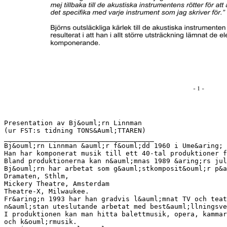
Presentation av Bj&ouml;rn Linnman
(ur FST:s tidning TONS&Auml;TTAREN)
_____________________________________
Bj&ouml;rn Linnman &auml;r f&ouml;dd 1960 i Ume&aring; 
Han har komponerat musik till ett 40-tal produktioner f
Bland produktionerna kan n&auml;mnas 1989 &aring;rs jul
Bj&ouml;rn har arbetat som g&auml;stkomposit&ouml;r p&a
Dramaten, Sthlm,
Mickery Theatre, Amsterdam
Theatre-X, Milwaukee.
Fr&aring;n 1993 har han gradvis l&auml;mnat TV och teat
n&auml;stan uteslutande arbetat med best&auml;llningsve
I produktionen kan man hitta balettmusik, opera, kammar
och k&ouml;rmusik.