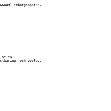
G&ouml;teborgsoperan.
;st ta
st&aring; och uppleva