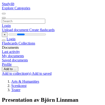
Study
lib
Explore Categories
Login
Upload document
Create flashcards
×
Login
Flashcards
Collections
Documents
Last activity
My documents
Saved documents
Profile
Add to ...
Add to collection(s)
Add to saved
Arts & Humanities
Scenkonst
Teater
Presentation av Björn Linnman