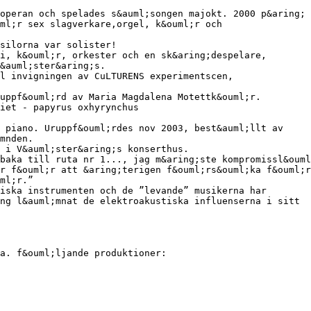
operan och spelades s&auml;songen majokt. 2000 p&aring; 
ml;r sex slagverkare,orgel, k&ouml;r och
silorna var solister!
i, k&ouml;r, orkester och en sk&aring;despelare,
&auml;ster&aring;s.
l invigningen av CuLTURENS experimentscen,
uppf&ouml;rd av Maria Magdalena Motettk&ouml;r.
iet - papyrus oxhyrynchus
 piano. Uruppf&ouml;rdes nov 2003, best&auml;llt av
mnden.
a i V&auml;ster&aring;s konserthus.
baka till ruta nr 1..., jag m&aring;ste kompromissl&ouml
r f&ouml;r att &aring;terigen f&ouml;rs&ouml;ka f&ouml;r
ml;r.”
iska instrumenten och de ”levande” musikerna har
ng l&auml;mnat de elektroakustiska influenserna i sitt
a. f&ouml;ljande produktioner: