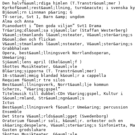
Den halvf&auml;rdiga himlen (T.Transtr&ouml;mer )
Kyrkof&ouml;rest&auml;llning, turn&eacute; i svenska ky
Bj&ouml;rn Linnman p&aring; G
TV-serie, Svt 1, Barn &amp; ungdom
Alma och Anna
Pianoduett i ”Den goda viljan” Svt1 Drama
Tr&aring;dl&ouml;sa sj&auml;lar (Staffan Westerberg)
V&auml;stmanlands l&auml;nsteater, V&auml;ster&aring;s
D&ouml;den och flickan
V&auml;stmanlands l&auml;nsteater, V&auml;ster&aring;s
Grabbhalvan
Opera, best&auml;llningsverk Norrlandsoperan,
Ume&aring;
Sj&auml;lens april (Ekel&ouml;f )
Skottes Musikteater, G&auml;vle
Bl&aring;sipporna (T. Transtr&ouml;mer)
16-st&auml;mmig blandad k&ouml;r a cappella
Requiem f&ouml;r tre silos
Best&auml;llningsverk, Norrt&auml;lje kommun
Scherzo, ”V&aring;gspel”
Titelmusik till dubbel-CDn V&aring;gspel, Kultur i
S&ouml;rmland, Str&auml;ngn&auml;s
Ictus
Best&auml;llningsverk f&ouml;r Ume&aring; percussion
Ensemble
Det Stora V&auml;rlds&auml;gget (Swedenborg)
Oratorium f&ouml;r soli, k&ouml;r. orkester och en
sk&aring;despelare, V&auml;ster&aring;s Sinfonietta, Ma
Gusten grodslukare
Skottes Musikteater, G&auml;vle