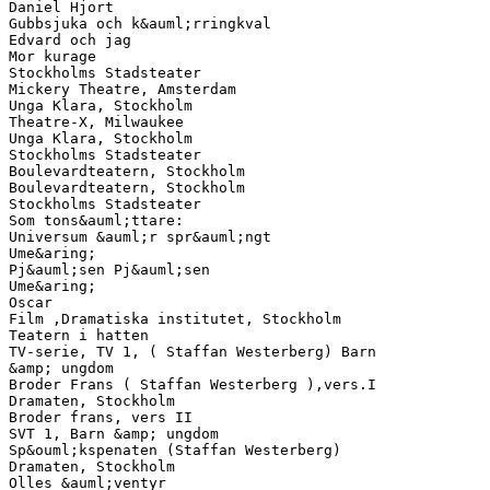
Daniel Hjort
Gubbsjuka och k&auml;rringkval
Edvard och jag
Mor kurage
Stockholms Stadsteater
Mickery Theatre, Amsterdam
Unga Klara, Stockholm
Theatre-X, Milwaukee
Unga Klara, Stockholm
Stockholms Stadsteater
Boulevardteatern, Stockholm
Boulevardteatern, Stockholm
Stockholms Stadsteater
Som tons&auml;ttare:
Universum &auml;r spr&auml;ngt
Ume&aring;
Pj&auml;sen Pj&auml;sen
Ume&aring;
Oscar
Film ,Dramatiska institutet, Stockholm
Teatern i hatten
TV-serie, TV 1, ( Staffan Westerberg) Barn
&amp; ungdom
Broder Frans ( Staffan Westerberg ),vers.I
Dramaten, Stockholm
Broder frans, vers II
SVT 1, Barn &amp; ungdom
Sp&ouml;kspenaten (Staffan Westerberg)
Dramaten, Stockholm
Olles &auml;ventyr