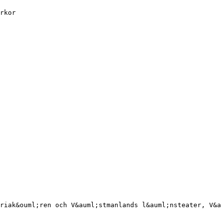
rkor
riak&ouml;ren och V&auml;stmanlands l&auml;nsteater, V&a