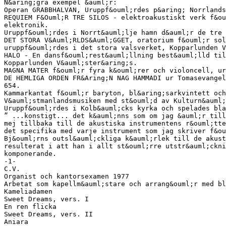
N&aring;gra exempel &auml;r:
Operan GRABBHALVAN, Uruppf&ouml;rdes p&aring; Norrlands
REQUIEM F&Ouml;R TRE SILOS - elektroakustiskt verk f&ou
elektronik.
Uruppf&ouml;rdes i Norrt&auml;lje hamn d&auml;r de tre 
DET STORA V&Auml;RLDS&Auml;GGET, oratorium f&ouml;r sol
uruppf&ouml;rdes i det stora valsverket, Kopparlunden V
HALO - En dansf&ouml;rest&auml;llning best&auml;lld til
Kopparlunden V&auml;ster&aring;s.
MAGNA MATER f&ouml;r fyra k&ouml;rer och violoncell, ur
DE HEMLIGA ORDEN FR&Aring;N NAG HAMMADI ur Tomasevangel
654.
Kammarkantat f&ouml;r baryton, bl&aring;sarkvintett och
V&auml;stmanlandsmusiken med st&ouml;d av Kulturn&auml;
Uruppf&ouml;rdes i Kolb&auml;cks kyrka och spelades bl
” ...konstigt... det k&auml;nns som om jag &auml;r till
mej tillbaka till de akustiska instrumentens r&ouml;tte
det specifika med varje instrument som jag skriver f&ou
Bj&ouml;rns outsl&auml;ckliga k&auml;rlek till de akust
resulterat i att han i allt st&ouml;rre utstr&auml;ckni
komponerande.
-1-
C.V.
Organist och kantorsexamen 1977
Arbetat som kapellm&auml;stare och arrang&ouml;r med bl
Kameliadamen
Sweet Dreams, vers. I
En ren flicka
Sweet Dreams, vers. II
Aniara