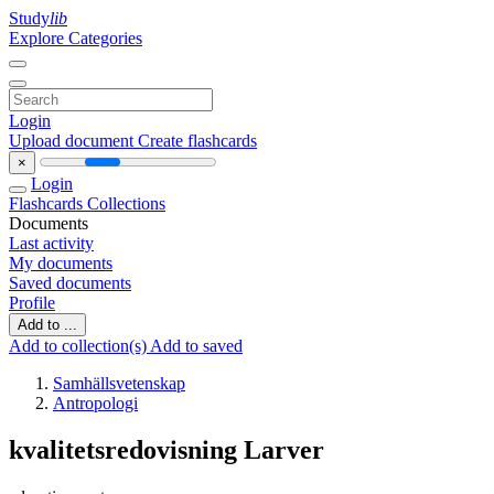
Study
lib
Explore Categories
Login
Upload document
Create flashcards
×
Login
Flashcards
Collections
Documents
Last activity
My documents
Saved documents
Profile
Add to ...
Add to collection(s)
Add to saved
Samhällsvetenskap
Antropologi
kvalitetsredovisning Larver