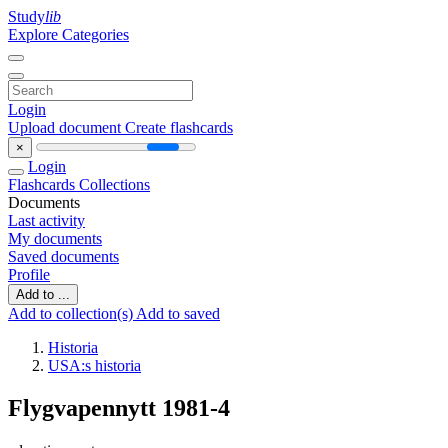
Study
lib
Explore Categories
Login
Upload document
Create flashcards
×
Login
Flashcards
Collections
Documents
Last activity
My documents
Saved documents
Profile
Add to ...
Add to collection(s)
Add to saved
Historia
USA:s historia
Flygvapennytt 1981-4