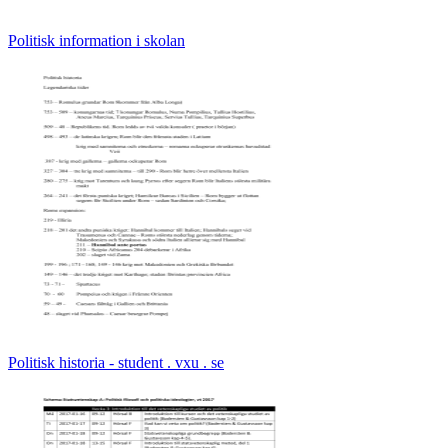
Politisk information i skolan
Politisk historia - student . vxu . se