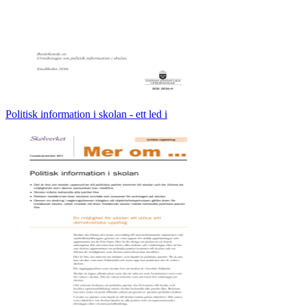
Politisk information i skolan - ett led i