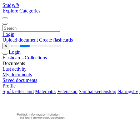
Study
lib
Explore Categories
Login
Upload document
Create flashcards
×
Login
Flashcards
Collections
Documents
Last activity
My documents
Saved documents
Profile
Språk efter land
Matematik
Vetenskap
Samhällsvetenskap
Näringsliv