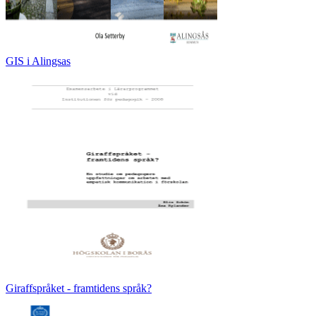
GIS i Alingsas
Giraffspråket - framtidens språk?