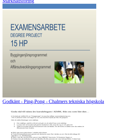
Marknadsföring
Godkänt - Ping-Pong - Chalmers tekniska högskola