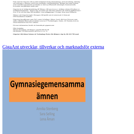
GigaAnt utvecklar, tillverkar och marknadsför externa