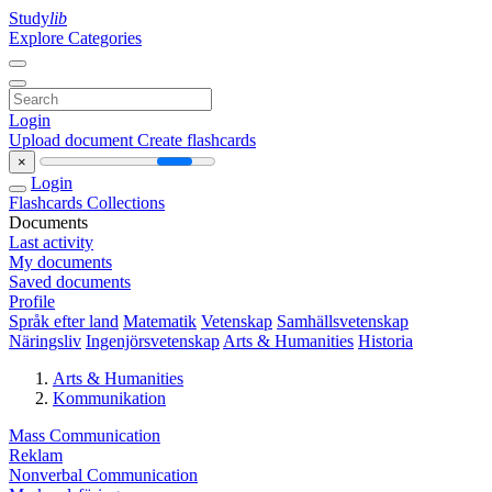
Study
lib
Explore Categories
Login
Upload document
Create flashcards
×
Login
Flashcards
Collections
Documents
Last activity
My documents
Saved documents
Profile
Språk efter land
Matematik
Vetenskap
Samhällsvetenskap
Näringsliv
Ingenjörsvetenskap
Arts & Humanities
Historia
Arts & Humanities
Kommunikation
Mass Communication
Reklam
Nonverbal Communication