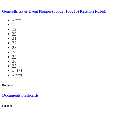
Generella texter Event Planner (uppdat 160215) Kategori Rubrik
«
prev
1 ...
19
20
21
22
23
24
25
26
27
... 171
»
next
Products
Documents
Flashcards
Support