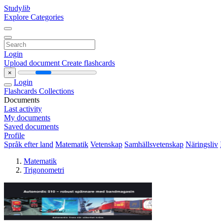
Study
lib
Explore Categories
Login
Upload document
Create flashcards
×
Login
Flashcards
Collections
Documents
Last activity
My documents
Saved documents
Profile
Språk efter land
Matematik
Vetenskap
Samhällsvetenskap
Näringsliv
Matematik
Trigonometri