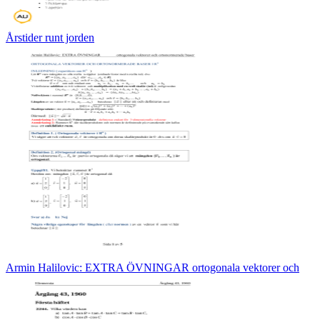
Årstider runt jorden
Armin Halilovic: EXTRA ÖVNINGAR ortogonala vektorer och