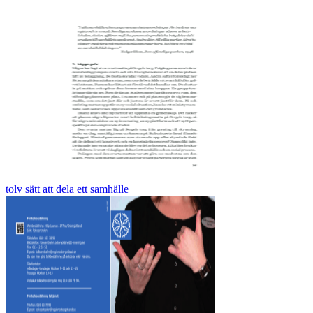
tolv sätt att dela ett samhälle