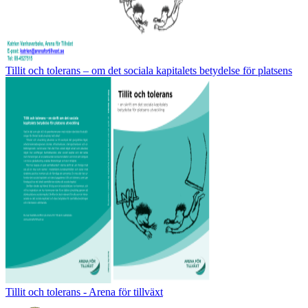
Tillit och tolerans – om det sociala kapitalets betydelse för platsens
Tillit och tolerans - Arena för tillväxt