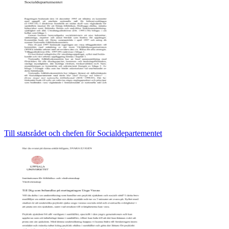
Till statsrådet och chefen för Socialdepartementet