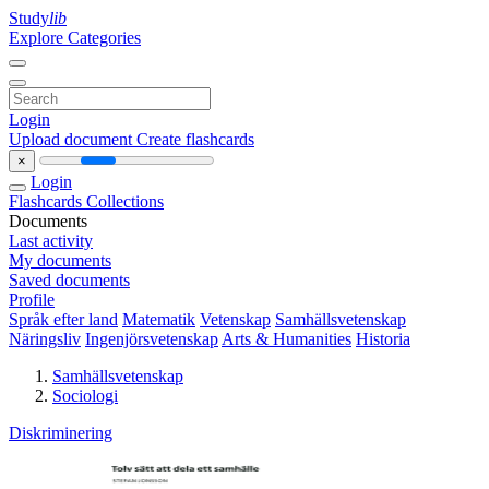
Study
lib
Explore Categories
Login
Upload document
Create flashcards
×
Login
Flashcards
Collections
Documents
Last activity
My documents
Saved documents
Profile
Språk efter land
Matematik
Vetenskap
Samhällsvetenskap
Näringsliv
Ingenjörsvetenskap
Arts & Humanities
Historia
Samhällsvetenskap
Sociologi
Diskriminering