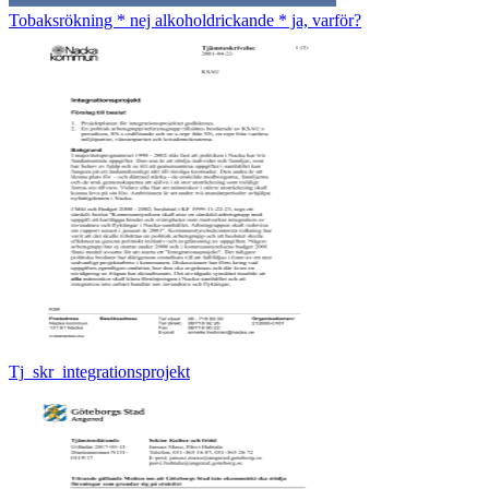
Tobaksrökning * nej alkoholdrickande * ja, varför?
Tj_skr_integrationsprojekt