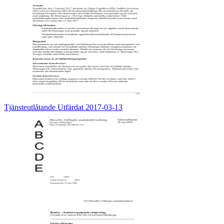
Tjänsteutlåtande Utfärdat 2017-03-13