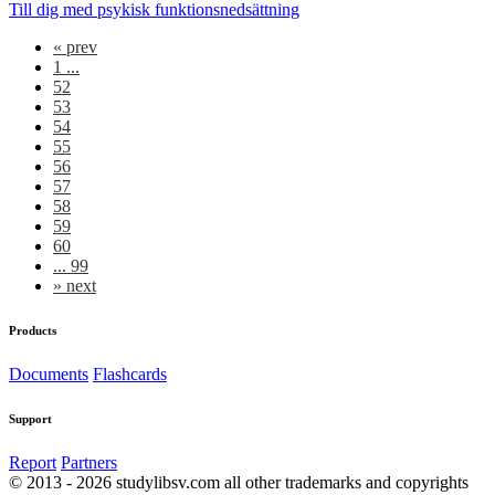
Till dig med psykisk funktionsnedsättning
«
prev
1 ...
52
53
54
55
56
57
58
59
60
... 99
»
next
Products
Documents
Flashcards
Support
Report
Partners
© 2013 - 2026 studylibsv.com all other trademarks and copyrights