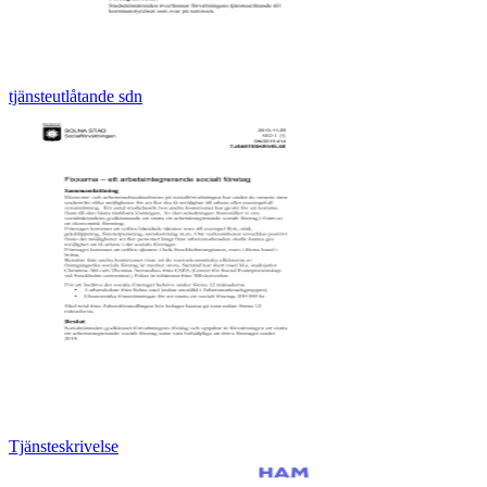
tjänsteutlåtande sdn
Tjänsteskrivelse