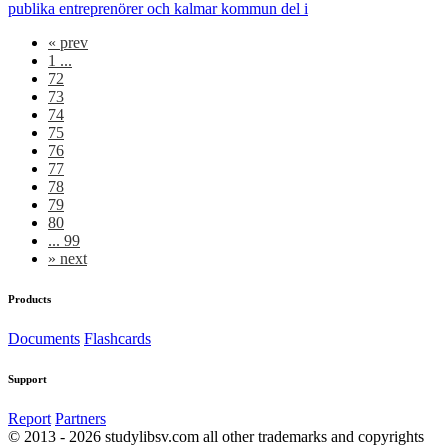
publika entreprenörer och kalmar kommun del i
«
prev
1 ...
72
73
74
75
76
77
78
79
80
... 99
»
next
Products
Documents
Flashcards
Support
Report
Partners
© 2013 - 2026 studylibsv.com all other trademarks and copyrights