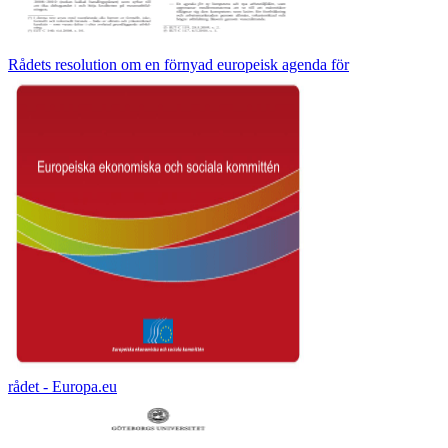
Rådets resolution om en förnyad europeisk agenda för
rådet - Europa.eu