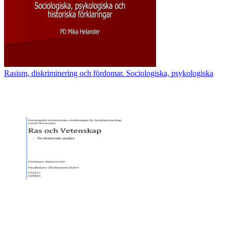
Rasism, diskriminering och fördomar. Sociologiska, psykologiska