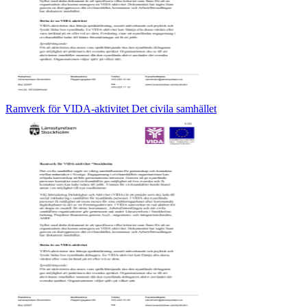
Ramverk för VIDA-aktivitet Det civila samhället