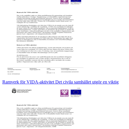
Ramverk för VIDA-aktivitet Det civila samhället utgör en viktig