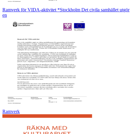
Ramverk för VIDA-aktivitet *Stockholm Det civila samhället utgör
en
Ramverk