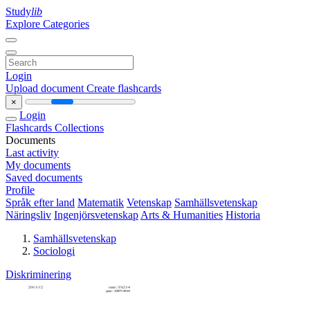
Study
lib
Explore Categories
Login
Upload document
Create flashcards
×
Login
Flashcards
Collections
Documents
Last activity
My documents
Saved documents
Profile
Språk efter land
Matematik
Vetenskap
Samhällsvetenskap
Näringsliv
Ingenjörsvetenskap
Arts & Humanities
Historia
Samhällsvetenskap
Sociologi
Diskriminering