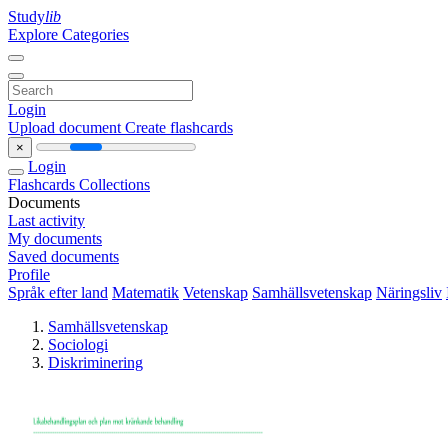
Study
lib
Explore Categories
Login
Upload document
Create flashcards
×
Login
Flashcards
Collections
Documents
Last activity
My documents
Saved documents
Profile
Språk efter land
Matematik
Vetenskap
Samhällsvetenskap
Näringsliv
Samhällsvetenskap
Sociologi
Diskriminering