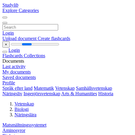
Study
lib
Explore Categories
Login
Upload document
Create flashcards
×
Login
Flashcards
Collections
Documents
Last activity
My documents
Saved documents
Profile
Språk efter land
Matematik
Vetenskap
Samhällsvetenskap
Näringsliv
Ingenjörsvetenskap
Arts & Humanities
Historia
Vetenskap
Biologi
Näringslära
Matsmältningssystemet
Aminosyror