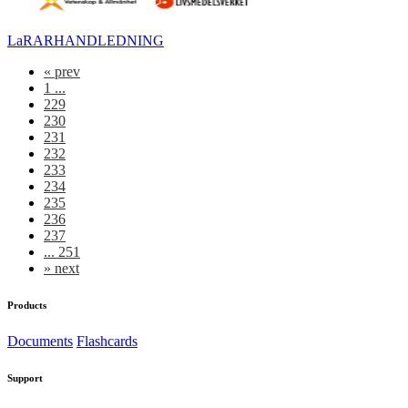
LaRARHANDLEDNING
«
prev
1 ...
229
230
231
232
233
234
235
236
237
... 251
»
next
Products
Documents
Flashcards
Support