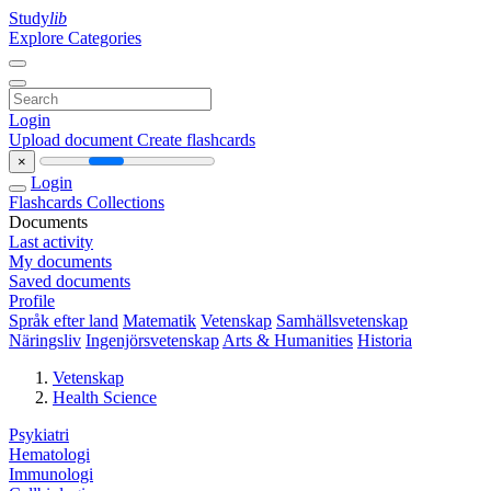
Study
lib
Explore Categories
Login
Upload document
Create flashcards
×
Login
Flashcards
Collections
Documents
Last activity
My documents
Saved documents
Profile
Språk efter land
Matematik
Vetenskap
Samhällsvetenskap
Näringsliv
Ingenjörsvetenskap
Arts & Humanities
Historia
Vetenskap
Health Science
Psykiatri
Hematologi
Immunologi