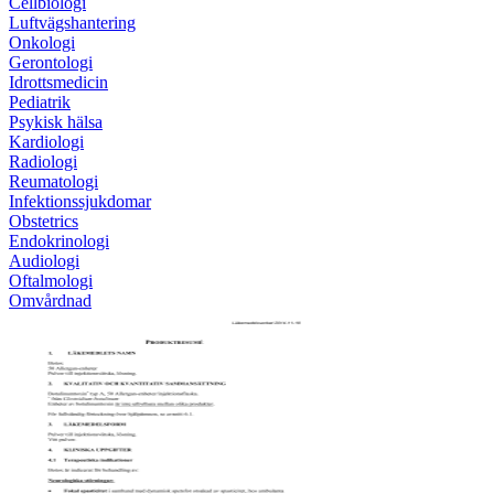
Cellbiologi
Luftvägshantering
Onkologi
Gerontologi
Idrottsmedicin
Pediatrik
Psykisk hälsa
Kardiologi
Radiologi
Reumatologi
Infektionssjukdomar
Obstetrics
Endokrinologi
Audiologi
Oftalmologi
Omvårdnad