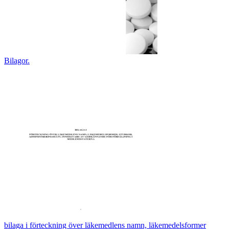
Bilagor.
bilaga i förteckning över läkemedlens namn, läkemedelsformer