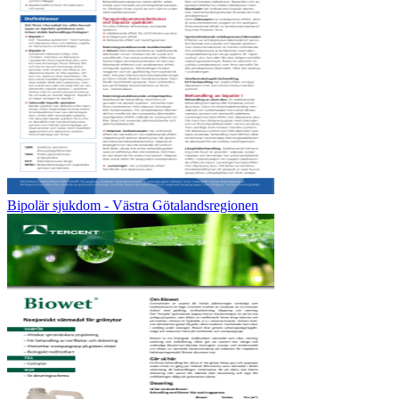
Bipolär sjukdom - Västra Götalandsregionen