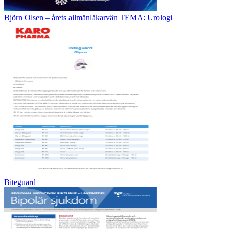
Björn Olsen – årets allmänläkarvän TEMA: Urologi
Biteguard