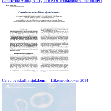
Certifiering Astma, Allergi och KOL mottagning Vårdcentraler i
Cerebrovaskulära sjukdomar – Läkemedelsboken 2014