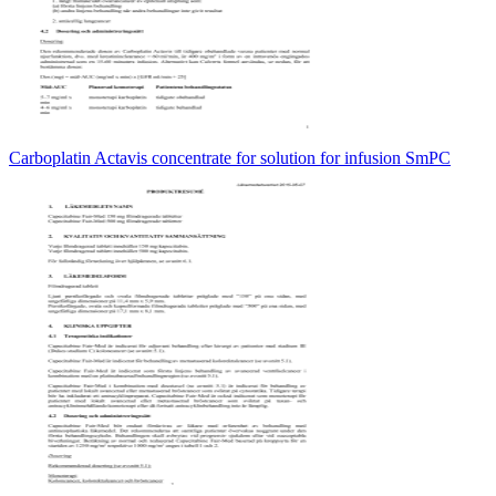
Carboplatin Actavis concentrate for solution for infusion SmPC