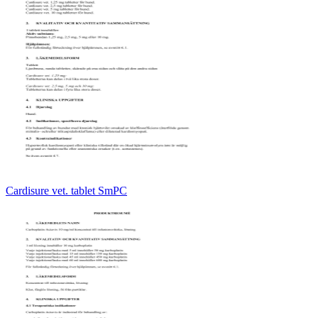
Cardisure vet. tablet SmPC