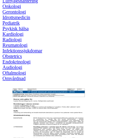
Luftvägshantering
Onkologi
Gerontologi
Idrottsmedicin
Pediatrik
Psykisk hälsa
Kardiologi
Radiologi
Reumatologi
Infektionssjukdomar
Obstetrics
Endokrinologi
Audiologi
Oftalmologi
Omvårdnad