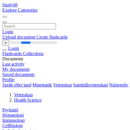
Study
lib
Explore Categories
Login
Upload document
Create flashcards
×
Login
Flashcards
Collections
Documents
Last activity
My documents
Saved documents
Profile
Språk efter land
Matematik
Vetenskap
Samhällsvetenskap
Näringsliv
Vetenskap
Health Science
Psykiatri
Hematologi
Immunologi
Cellbiologi