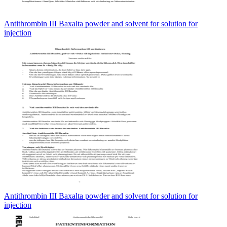
Antithrombin III Baxalta powder and solvent for solution for
injection
Antithrombin III Baxalta powder and solvent for solution for
injection