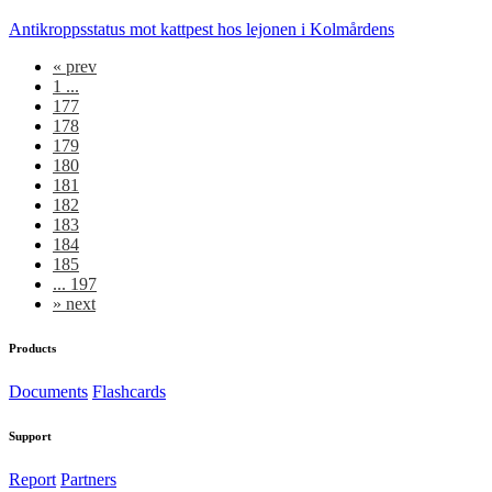
Antikroppsstatus mot kattpest hos lejonen i Kolmårdens
«
prev
1 ...
177
178
179
180
181
182
183
184
185
... 197
»
next
Products
Documents
Flashcards
Support
Report
Partners