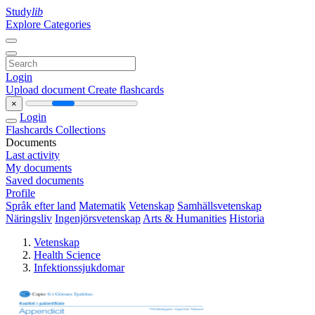
Study
lib
Explore Categories
Login
Upload document
Create flashcards
×
Login
Flashcards
Collections
Documents
Last activity
My documents
Saved documents
Profile
Språk efter land
Matematik
Vetenskap
Samhällsvetenskap
Näringsliv
Ingenjörsvetenskap
Arts & Humanities
Historia
Vetenskap
Health Science
Infektionssjukdomar