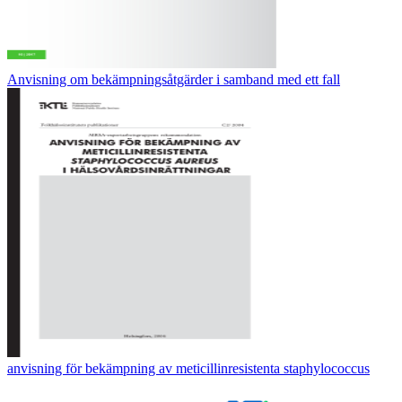
Anvisning om bekämpningsåtgärder i samband med ett fall
anvisning för bekämpning av meticillinresistenta staphylococcus