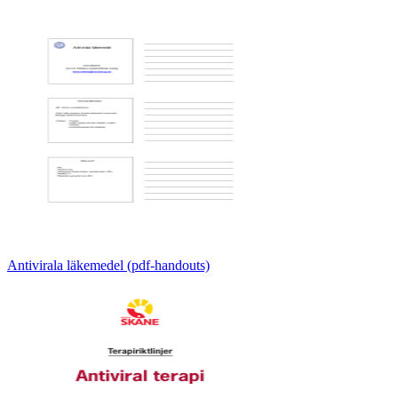
Antivirala läkemedel (pdf-handouts)