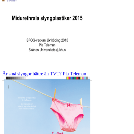
Är små slyngor bättre än TVT? Pia Teleman