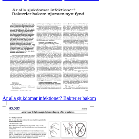
Är alla sjukdomar infektioner? Bakterier bakom