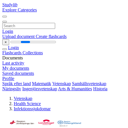
Study
lib
Explore Categories
Login
Upload document
Create flashcards
×
Login
Flashcards
Collections
Documents
Last activity
My documents
Saved documents
Profile
Språk efter land
Matematik
Vetenskap
Samhällsvetenskap
Näringsliv
Ingenjörsvetenskap
Arts & Humanities
Historia
Vetenskap
Health Science
Infektionssjukdomar