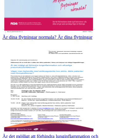
Är dina flytningar normala? Är dina flytningar
Är det möjligt att förhindra lunginflammation och