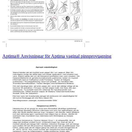
Aptima® Anvisningar för Aptima vaginal pinnprovtagning