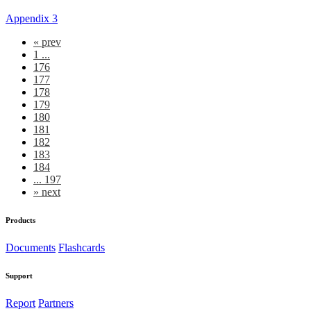
Appendix 3
«
prev
1 ...
176
177
178
179
180
181
182
183
184
... 197
»
next
Products
Documents
Flashcards
Support
Report
Partners