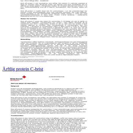
Ärftlig protein C-brist